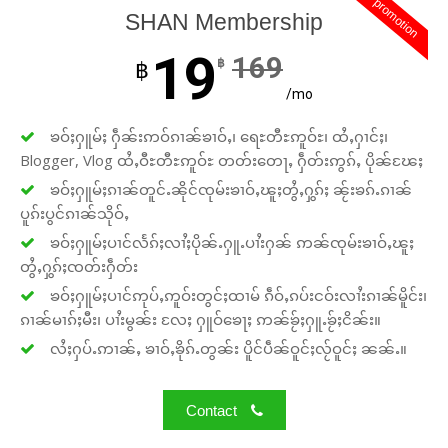
promotion
SHAN Membership
19
169
฿
฿
/mo
ၶဝ်ႈႁူမ်ႈ ႁဵၼ်းဢဝ်ၵၢၼ်ၶၢဝ်ႇ၊ ရေႊတီႊဢူဝ်ႊ၊ ထႆႇႁၢင်ႈ၊
Blogger, Vlog ထႆႇဝီႊတီႊဢူဝ်ႊ တတ်းတေႃႇ ႁဵတ်းဢွၵ်ႇ ပိုၼ်ၽႄႈ
ၶဝ်ႈႁူမ်ႈၵၢၼ်တူင်ႉၼိုင်ၸုမ်းၶၢဝ်ႇၽူႈတွႆႇႁွၵ်ႈ ၼႂ်းၶၵ်ႉၵၢၼ်
ပူၵ်းပွင်ၵၢၼ်သိုဝ်ႇ
ၶဝ်ႈႁူမ်ႈပၢင်လႅၵ်ႈလၢႆႈပိုၼ်ႉႁူႉပၢႆးႁၼ် ဢၼ်ၸုမ်းၶၢဝ်ႇၽူႈ
တွႆႇႁွၵ်ႈၸတ်းႁဵတ်း
ၶဝ်ႈႁူမ်ႈပၢင်ဢုပ်ႇဢူဝ်းတွင်ႈထၢမ် ၵဵဝ်ႇၵပ်းငဝ်းလၢႆးၵၢၼ်မိူင်း၊
ၵၢၼ်မၢၵ်ႈမီး၊ ပၢႆးမွၼ်း လႄႈ ႁူဝ်ၶေႃႈ ဢၼ်ၶႂ်ႈႁူႉၶႂ်ႈငိၼ်း။
လႆႈႁပ်ႉဢၢၼ်ႇ ၶၢဝ်ႇၶိုၵ်ႉတွၼ်း ပိူင်ပဵၼ်ဝူင်ႈလႂ်ဝူင်ႈ ၼၼ်ႉ။
Contact