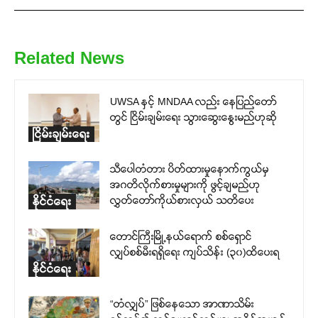
Related News
UWSA နှင့် MNDAA လည်း နေပြည်တော်
တွင် ငြိမ်းချမ်းရေး သွားဆွေးနွေးမည်ဟုဆို
ငြိမ်းချမ်းရေး
သီပေါတံတား ပိတ်ထားမှုနောက်ကွယ်မှ
အဂတိလိုက်စားမှုများကို ဖွင့်ချမည်ဟု
လွှတ်တော်ကိုယ်စားလှယ် သတိပေး
နိုင်ငံရေး
တောင်ကြီးမြို့နယ်ရောက် စစ်ရှောင်
လျှပ်စစ်မီးရရှိရေး ကျပ်သိန်း (၃၀)ထိပေးရ
နိုင်ငံရေး
“တံလျှပ်” ဖြစ်နေသော အာဏာသိမ်း