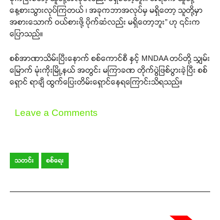
နေ့စားသွားလုပ်ကြတယ် ၊ အခုကဘာအလုပ်မှ မရှိတော့ သူတို့မှာ
အစားသောက် ဝယ်စားဖို့ ပိုက်ဆံလည်း မရှိတော့ဘူး” ဟု ၎င်းက
ပြောသည်။
စစ်အာဏာသိမ်းပြီးနောက် စစ်ကောင်စီ နှင့် MNDAA တပ်တို့ သျှမ်း
မြောက် မုံးကိုးမြို့နယ် အတွင်း မကြာခဏ တိုက်ပွဲဖြစ်ပွားခဲ့ပြီး စစ်
ရှောင် ရာချီ ထွက်ပြေးတိမ်းရှောင်နေရကြောင်းသိရသည်။
Leave a Comments
သတင်း
စစ်ရေး