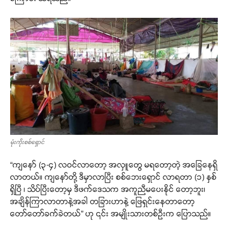
မုံးကိုးစစ်ရှောင်
“ကျနော် (၃-၄) လဝင်လာတော့ အလှူတွေ မရတော့တဲ့ အခြေနေရှိ
လာတယ်။ ကျနော်တို့ ဒီမှာလာပြီး စစ်ဘေးရှောင် လာရတာ (၁) နှစ်
ရှိပြီ ၊ သိပ်ပြီးတော့မှ ဒီဖက်ဒေသက အကူညီမပေးနိုင် တော့ဘူး၊
အချိန်ကြာလာတာနဲ့အခါ တခြားဟာနဲ့ ဖြေရှင်းနေတာတော့
တော်တော်ခက်ခဲတယ်” ဟု ၎င်း အမျိုးသားတစ်ဦးက ပြောသည်။