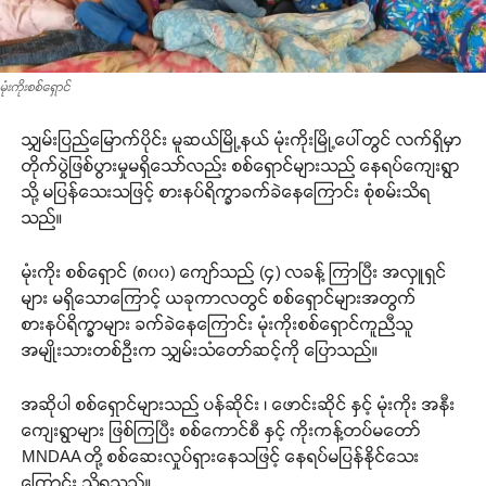
မုံးကိုးစစ်ရှောင်
သျှမ်းပြည်မြောက်ပိုင်း မူဆယ်မြို့နယ် မုံးကိုးမြို့ပေါ်တွင် လက်ရှိမှာ
တိုက်ပွဲဖြစ်ပွားမှုမရှိသော်လည်း စစ်ရှောင်များသည် နေရပ်ကျေးရွာ
သို့ မပြန်သေးသဖြင့် စားနပ်ရိက္ခာခက်ခဲနေကြောင်း စုံစမ်းသိရ
သည်။
မုံးကိုး စစ်ရှောင် (၈၀၀) ကျော်သည် (၄) လခန့် ကြာပြီး အလှူရှင်
များ မရှိသောကြောင့် ယခုကာလတွင် စစ်ရှောင်များအတွက်
စားနပ်ရိက္ခာများ ခက်ခဲနေကြောင်း မုံးကိုးစစ်ရှောင်ကူညီသူ
အမျိုးသားတစ်ဦးက သျှမ်းသံတော်ဆင့်ကို ပြောသည်။
အဆိုပါ စစ်ရှောင်များသည် ပန်ဆိုင်း ၊ ဖောင်းဆိုင် နှင့် မုံးကိုး အနီး
ကျေးရွာများ ဖြစ်ကြပြီး စစ်ကောင်စီ နှင့် ကိုးကန့်တပ်မတော်
MNDAA တို့ စစ်ဆေးလှုပ်ရှားနေသဖြင့် နေရပ်မပြန်နိုင်သေး
ကြောင်း သိရသည်။