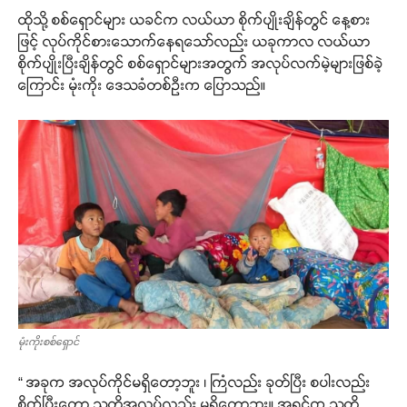
ထိုသို့ စစ်ရှောင်များ ယခင်က လယ်ယာ စိုက်ပျိုးချိန်တွင် နေ့စား
ဖြင့် လုပ်ကိုင်စားသောက်နေရသော်လည်း ယခုကာလ လယ်ယာ
စိုက်ပျိုးပြီးချိန်တွင် စစ်ရှောင်များအတွက် အလုပ်လက်မဲ့များဖြစ်ခဲ့
ကြောင်း မုံးကိုး ဒေသခံတစ်ဦးက ပြောသည်။
မုံးကိုးစစ်ရှောင်
“ အခုက အလုပ်ကိုင်မရှိတော့ဘူး ၊ ကြံလည်း ခုတ်ပြီး စပါးလည်း
စိုက်ပြီးတော့ သူတို့အလုပ်လည်း မရှိတော့ဘူး။ အရင်က သူတို့