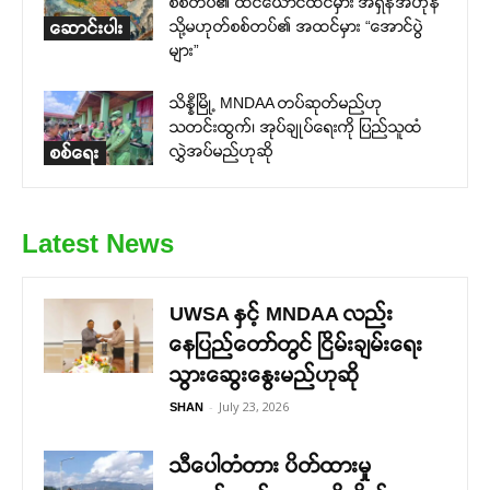
စစ်တပ်၏ ထင်ယောင်ထင်မှား အရှိန်အဟုန်
သို့မဟုတ်စစ်တပ်၏ အထင်မှား “အောင်ပွဲ
ဆောင်းပါး
များ”
သိန္နီမြို့ MNDAA တပ်ဆုတ်မည်ဟု
သတင်းထွက်၊ အုပ်ချုပ်ရေးကို ပြည်သူထံ
လွှဲအပ်မည်ဟုဆို
စစ်ရေး
Latest News
UWSA နှင့် MNDAA လည်း
နေပြည်တော်တွင် ငြိမ်းချမ်းရေး
သွားဆွေးနွေးမည်ဟုဆို
-
July 23, 2026
SHAN
သီပေါတံတား ပိတ်ထားမှု