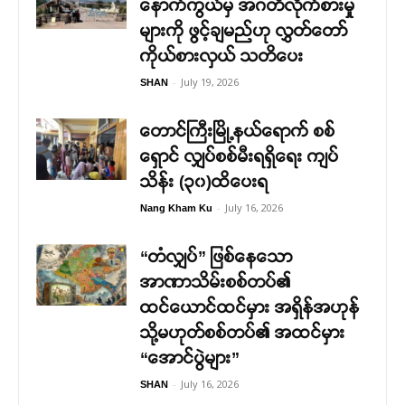
နောက်ကွယ်မှ အဂတိလိုက်စားမှု
များကို ဖွင့်ချမည်ဟု လွှတ်တော်
ကိုယ်စားလှယ် သတိပေး
-
July 19, 2026
SHAN
တောင်ကြီးမြို့နယ်ရောက် စစ်
ရှောင် လျှပ်စစ်မီးရရှိရေး ကျပ်
သိန်း (၃၀)ထိပေးရ
-
July 16, 2026
Nang Kham Ku
“တံလျှပ်” ဖြစ်နေသော
အာဏာသိမ်းစစ်တပ်၏
ထင်ယောင်ထင်မှား အရှိန်အဟုန်
သို့မဟုတ်စစ်တပ်၏ အထင်မှား
“အောင်ပွဲများ”
-
July 16, 2026
SHAN