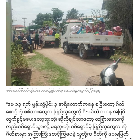
စစ်ကောင်စီတပ် တိုက်လေယာဥ်နဲ့ဗုံးပစ်ချ ဒေသခံများထွက်ပြေးနေရ
“မေ ၁၃ ရက် မွန်းလွဲပိုင်း ၃ နာရီလောက်ကနေ စပြီးတော့ ဂိတ်
စောင့်တဲ့ စစ်သားတွေက ပြည်သူတွေကို ဒီနယ်ထဲ ကနေ အပြင်
ထွက်ခွင့်မပေးတော့ဘူးတဲ့၊ ဆိုလိုချင်တာတော့ တခြားဒေသကို
လည်းစစ်ရှောင်သွားလို့ မရဘူးတဲ့၊ စစ်ရှောင်မဲ့ ပြည်သူတွေက အဲ့
ဂိတ်နားမှာ အကြာကြီးစောင့်ကြပေမဲ့ သူတို့က ဂိတ်ကို ပေးမဖြတ်