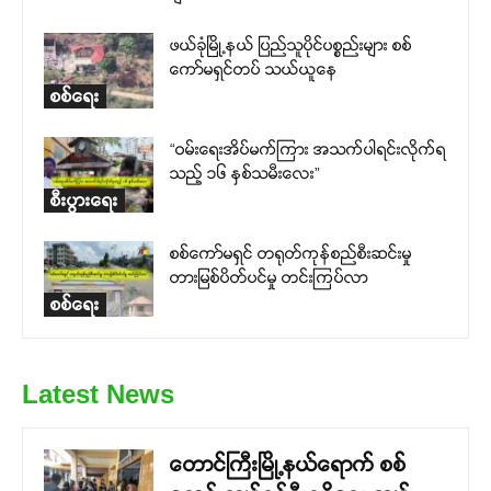
ဖယ်ခုံမြို့နယ် ပြည်သူပိုင်ပစ္စည်းများ စစ်
ကော်မရှင်တပ် သယ်ယူနေ
စစ်ရေး
“ဝမ်းရေးအိပ်မက်ကြား အသက်ပါရင်းလိုက်ရ
သည့် ၁၆ နှစ်သမီးလေး”
စီးပွားရေး
စစ်ကော်မရှင် တရုတ်ကုန်စည်စီးဆင်းမှု
တားမြစ်ပိတ်ပင်မှု တင်းကြပ်လာ
စစ်ရေး
Latest News
တောင်ကြီးမြို့နယ်ရောက် စစ်