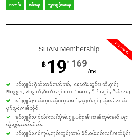
သတင်း
စစ်ရေး
လူ့အခွင့်အရေး
promotion
SHAN Membership
19
169
฿
฿
/mo
ၶဝ်ႈႁူမ်ႈ ႁဵၼ်းဢဝ်ၵၢၼ်ၶၢဝ်ႇ၊ ရေႊတီႊဢူဝ်ႊ၊ ထႆႇႁၢင်ႈ၊
Blogger, Vlog ထႆႇဝီႊတီႊဢူဝ်ႊ တတ်းတေႃႇ ႁဵတ်းဢွၵ်ႇ ပိုၼ်ၽႄႈ
ၶဝ်ႈႁူမ်ႈၵၢၼ်တူင်ႉၼိုင်ၸုမ်းၶၢဝ်ႇၽူႈတွႆႇႁွၵ်ႈ ၼႂ်းၶၵ်ႉၵၢၼ်
ပူၵ်းပွင်ၵၢၼ်သိုဝ်ႇ
ၶဝ်ႈႁူမ်ႈပၢင်လႅၵ်ႈလၢႆႈပိုၼ်ႉႁူႉပၢႆးႁၼ် ဢၼ်ၸုမ်းၶၢဝ်ႇၽူႈ
တွႆႇႁွၵ်ႈၸတ်းႁဵတ်း
ၶဝ်ႈႁူမ်ႈပၢင်ဢုပ်ႇဢူဝ်းတွင်ႈထၢမ် ၵဵဝ်ႇၵပ်းငဝ်းလၢႆးၵၢၼ်မိူင်း၊