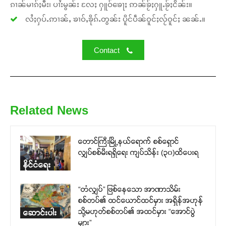
ၵၢၼ်မၢၵ်ႈမီး၊ ပၢႆးမွၼ်း လႄႈ ႁူဝ်ၶေႃႈ ဢၼ်ၶႂ်ႈႁူႉၶႂ်ႈငိၼ်း။
လႆႈႁပ်ႉဢၢၼ်ႇ ၶၢဝ်ႇၶိုၵ်ႉတွၼ်း ပိူင်ပဵၼ်ဝူင်ႈလႂ်ဝူင်ႈ ၼၼ်ႉ။
Contact
Related News
တောင်ကြီးမြို့နယ်ရောက် စစ်ရှောင်
လျှပ်စစ်မီးရရှိရေး ကျပ်သိန်း (၃၀)ထိပေးရ
နိုင်ငံရေး
“တံလျှပ်” ဖြစ်နေသော အာဏာသိမ်း
စစ်တပ်၏ ထင်ယောင်ထင်မှား အရှိန်အဟုန်
သို့မဟုတ်စစ်တပ်၏ အထင်မှား “အောင်ပွဲ
ဆောင်းပါး
များ”