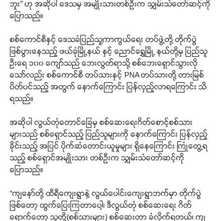
ဘူး” ဟု အဆိုပါ ဒေသမှ အမျိုးသားတစ်ဦးက သျှမ်းသံတော်ဆင့်ကို
ပြောသည်။
စစ်ကောင်စီနှင့် ဒေသခံပြည်သူ့ကာကွယ်ရေး တပ်ဖွဲ့တို့ တိုက်ပွဲ
ဖြစ်ပွားနေသည့် ဖယ်ခုံမြို့နယ် နှင့် ညောင်ရွှေမြို့ နယ်တို့မှ ပြည်သူ
ဦးရေ ၁၀၀ ကျော်သည် ဘေးလွတ်ရာသို့ စစ်ဘေးရှောင်သွားလို
သော်လည်း စစ်ကောင်စီ တပ်သားနှင့် PNA တပ်သားတို့ တားမြစ်
ပိတ်ပင်သည့် အတွက် နောက်ကြောင်း ပြန်လှည့်လာရကြောင်း သိ
ရသည်။
အဆိုပါ လွယ်တုံတောင်ခြေမှ စစ်ဆေးရေးဂိတ်စောင့်စစ်သား
များသည် စစ်ရှောင်သည့် ပြည်သူများကို နောက်ကြောင်း ပြန်လှည့်
ခိုင်းသည့် အပြင် ပိုက်ဆံတောင်းယူမှုများ ရှိနေကြောင်း ကြုံတွေ့ရ
သည့် စစ်ရှောင်အမျိုးသား တစ်ဦးက သျှမ်းသံတော်ဆင့်ကို
ပြောသည်။
“ကျနော်တို့ ထီရီကျေးရွာနဲ့ လွယ်ပေါင်းကျေးရွာဘက်မှာ တိုက်ပွဲ
ဖြစ်တော့ ထွက်ပြေးကြတာပေါ့၊ ဒီလွယ်တုံ စစ်ဆေးရေး ဂိတ်
ရောက်တော့ သူတို့(စစ်သားများ) စစ်ဆေးတာ ခံလိုက်ရတယ်၊ ကျ