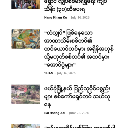
ရှောင် လျှပ်စစ်မီးရရှိရေး ကျပ်
သိန်း (၃၀)ထိပေးရ
-
July 16, 2026
Nang Kham Ku
“တံလျှပ်” ဖြစ်နေသော
အာဏာသိမ်းစစ်တပ်၏
ထင်ယောင်ထင်မှား အရှိန်အဟုန်
သို့မဟုတ်စစ်တပ်၏ အထင်မှား
“အောင်ပွဲများ”
-
July 16, 2026
SHAN
ဖယ်ခုံမြို့နယ် ပြည်သူပိုင်ပစ္စည်း
များ စစ်ကော်မရှင်တပ် သယ်ယူ
နေ
-
June 22, 2026
Sai Hseng Aai