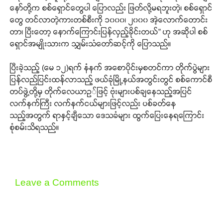
နော်တို့က စစ်ရှောင်တွေပါ ပြောလည်း ဖြတ်လို့မရဘူးတဲ့၊ စစ်ရှောင်
တွေ တင်လာတဲ့ကားတစ်စီးကို ၁၀၀၀၊ ၂၀၀၀ အဲ့လောက်တောင်း
တာ၊ ပြီးတော့ နောက်ကြောင်းပြန်လှည့်ခိုင်းတယ်” ဟု အဆိုပါ စစ်
ရှောင်အမျိုးသားက သျှမ်းသံတော်ဆင့်ကို ပြောသည်။
ပြီးခဲ့သည့် (မေ ၁၂)ရက် နံနက် အစောပိုင်းမှစတင်ကာ တိုက်ပွဲများ
ပြန်လည်ပြင်းထန်လာသည့် ဖယ်ခုံမြို့နယ်အတွင်းတွင် စစ်ကောင်စီ
တပ်ဖွဲ့တို့မှ တိုက်လေယာဥ်ဖြင့် ဗုံးများပစ်ချနေသည့်အပြင်
လက်နက်ကြီး လက်နက်ငယ်များဖြင့်လည်း ပစ်ခတ်နေ
သည့်အတွက် ရာနှင့်ချီသော ဒေသခံများ ထွက်ပြေးနေရကြောင်း
စုံစမ်းသိရသည်။
Leave a Comments