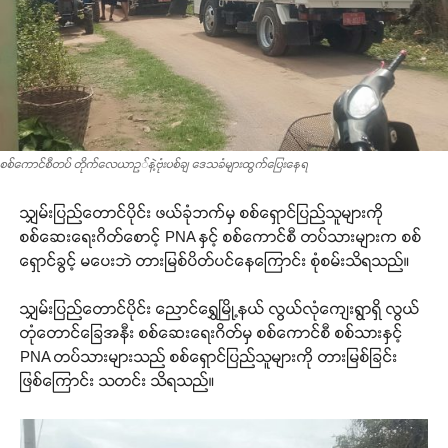
စစ်ကောင်စီတပ် တိုက်လေယာဥ်နဲ့ဗုံးပစ်ချ ဒေသခံများထွက်ပြေးနေရ
သျှမ်းပြည်တောင်ပိုင်း ဖယ်ခုံဘက်မှ စစ်ရှောင်ပြည်သူများကို
စစ်ဆေးရေးဂိတ်စောင့် PNA နှင့် စစ်ကောင်စီ တပ်သားများက စစ်
ရှောင်ခွင့် မပေးဘဲ တားမြစ်ပိတ်ပင်နေကြောင်း စုံစမ်းသိရသည်။
သျှမ်းပြည်တောင်ပိုင်း ညောင်ရွှေမြို့နယ် လွယ်လုံကျေးရွာရှိ လွယ်
တုံတောင်ခြေအနီး စစ်ဆေးရေးဂိတ်မှ စစ်ကောင်စီ စစ်သားနှင့်
PNA တပ်သားများသည် စစ်ရှောင်ပြည်သူများကို တားမြစ်ခြင်း
ဖြစ်ကြောင်း သတင်း သိရသည်။