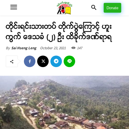
Donate
တိုင်းရင်းသားတပ် တိုက်ပွဲကြောင့် ဟူး
ကွက် ဒေသခံ (၂) ဦး ထိခိုက်ဒဏ်ရာရ
October 23, 2021
147
By
Sai Hseng Leng