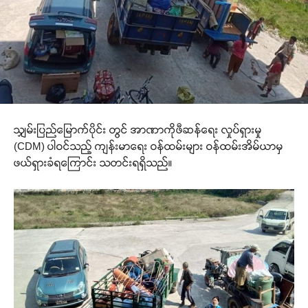
သျှမ်းပြည်မြောက်ပိုင်း တွင် အာဏာကိုဖီဆန်ရေး လှုပ်ရှားမှု
(CDM) ပါဝင်သည့် ကျန်းမာရေး ဝန်ထမ်းများ ဝန်ထမ်းအိမ်ယာမှ
ဖယ်ရှားခံရကြောင်း သတင်းရရှိသည်။