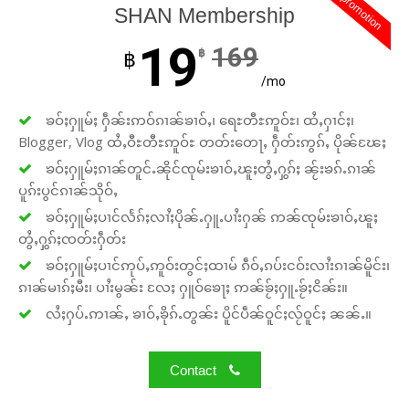
promotion
SHAN Membership
19
169
฿
฿
/mo
ၶဝ်ႈႁူမ်ႈ ႁဵၼ်းဢဝ်ၵၢၼ်ၶၢဝ်ႇ၊ ရေႊတီႊဢူဝ်ႊ၊ ထႆႇႁၢင်ႈ၊
Blogger, Vlog ထႆႇဝီႊတီႊဢူဝ်ႊ တတ်းတေႃႇ ႁဵတ်းဢွၵ်ႇ ပိုၼ်ၽႄႈ
ၶဝ်ႈႁူမ်ႈၵၢၼ်တူင်ႉၼိုင်ၸုမ်းၶၢဝ်ႇၽူႈတွႆႇႁွၵ်ႈ ၼႂ်းၶၵ်ႉၵၢၼ်
ပူၵ်းပွင်ၵၢၼ်သိုဝ်ႇ
ၶဝ်ႈႁူမ်ႈပၢင်လႅၵ်ႈလၢႆႈပိုၼ်ႉႁူႉပၢႆးႁၼ် ဢၼ်ၸုမ်းၶၢဝ်ႇၽူႈ
တွႆႇႁွၵ်ႈၸတ်းႁဵတ်း
ၶဝ်ႈႁူမ်ႈပၢင်ဢုပ်ႇဢူဝ်းတွင်ႈထၢမ် ၵဵဝ်ႇၵပ်းငဝ်းလၢႆးၵၢၼ်မိူင်း၊
ၵၢၼ်မၢၵ်ႈမီး၊ ပၢႆးမွၼ်း လႄႈ ႁူဝ်ၶေႃႈ ဢၼ်ၶႂ်ႈႁူႉၶႂ်ႈငိၼ်း။
လႆႈႁပ်ႉဢၢၼ်ႇ ၶၢဝ်ႇၶိုၵ်ႉတွၼ်း ပိူင်ပဵၼ်ဝူင်ႈလႂ်ဝူင်ႈ ၼၼ်ႉ။
Contact