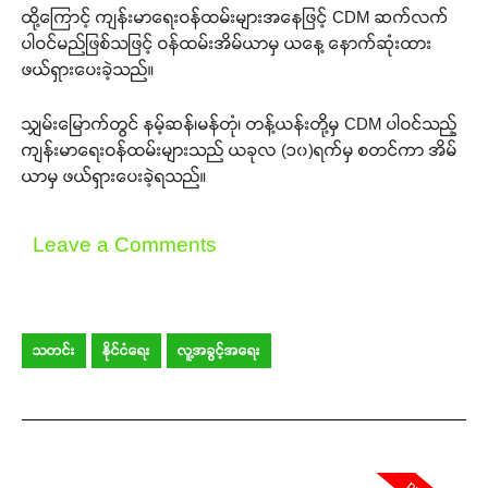
ထို့ကြောင့် ကျန်းမာရေးဝန်ထမ်းများအနေဖြင့် CDM ဆက်လက်
ပါဝင်မည်ဖြစ်သဖြင့် ဝန်ထမ်းအိမ်ယာမှ ယနေ့ နောက်ဆုံးထား
ဖယ်ရှားပေးခဲ့သည်။
သျှမ်းမြောက်တွင် နမ့်ဆန်၊မန်တုံ၊ တန့်ယန်းတို့မှ CDM ပါဝင်သည့်
ကျန်းမာရေးဝန်ထမ်းများသည် ယခုလ (၁၀)ရက်မှ စတင်ကာ အိမ်
ယာမှ ဖယ်ရှားပေးခဲ့ရသည်။
Leave a Comments
သတင်း
နိုင်ငံရေး
လူ့အခွင့်အရေး