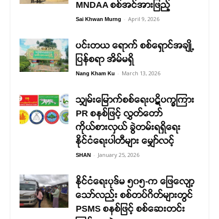
MNDAA စစ်အင်အားဖြည့်
-
April 9, 2026
Sai Khwan Murng
ပင်းတယ ရောက် စစ်ရှောင်အချို့
ပြန်စရာ အိမ်မရှိ
-
March 13, 2026
Nang Kham Ku
သျှမ်းမြောက်စစ်ရေးပဋိပက္ခကြား
PR စနစ်ဖြင့် လွှတ်တော်
ကိုယ်စားလှယ် ခွဲတမ်းရရှိရေး
နိုင်ငံရေးပါတီများ မျှော်လင့်
-
January 25, 2026
SHAN
နိုင်ငံရေးပုဒ်မ ၅၀၅-က ဖြေလျော့
သော်လည်း စစ်တပ်ဂိတ်များတွင်
PSMS စနစ်ဖြင့် စစ်ဆေးတင်း