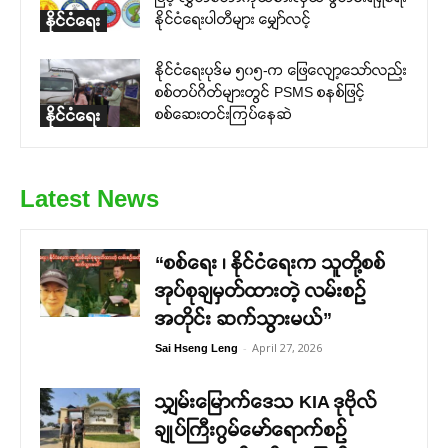
နိုင်ငံရေးပါတီများ မျှော်လင့်
နိုင်ငံရေး
နိုင်ငံရေးပုဒ်မ ၅၀၅-က ဖြေလျော့သော်လည်း
စစ်တပ်ဂိတ်များတွင် PSMS စနစ်ဖြင့်
စစ်ဆေးတင်းကြပ်နေဆဲ
နိုင်ငံရေး
Latest News
“စစ်ရေး ၊ နိုင်ငံရေးက သူတို့စစ်
အုပ်စုချမှတ်ထားတဲ့ လမ်းစဉ်
အတိုင်း ဆက်သွားမယ်”
-
April 27, 2026
Sai Hseng Leng
သျှမ်းမြောက်ဒေသ KIA ဒုဗိုလ်
ချုပ်ကြီးဂွမ်မော်ရောက်စဉ်