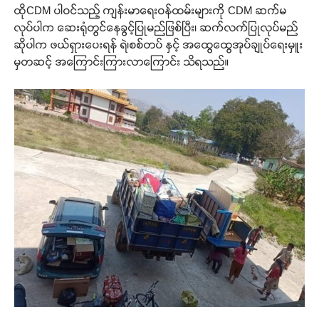
ထိုCDM ပါဝင်သည့် ကျန်းမာရေးဝန်ထမ်းများကို CDM ဆက်မ
လုပ်ပါက ဆေးရုံတွင်နေခွင့်ပြုမည်ဖြစ်ပြီး၊ ဆက်လက်ပြုလုပ်မည်
ဆိုပါက ဖယ်ရှားပေးရန် ရဲ၊စစ်တပ် နှင့် အထွေထွေအုပ်ချုပ်ရေးမှူး
မှတဆင့် အကြောင်းကြားလာကြောင်း သိရသည်။