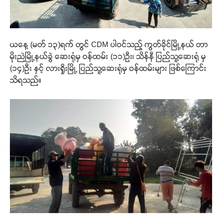
ယနေ့ (မတ် ၁၃)ရက် တွင် CDM ပါဝင်သည့် ကွတ်ခိုင်မြို့နယ် တာ
မိုးညဲမြို့နယ်ခွဲ ဆေးရုံမှ ဝန်ထမ်း (၁၁)ဦး၊ သိန်နီ ပြည်သူ့ဆေးရုံ မှ
(၁၄)ဦး နှင့် လားရှိုးမြို့ ပြည်သူ့ဆေးရုံမှ ဝန်ထမ်းများ ဖြစ်ကြောင်း
သိရသည်။