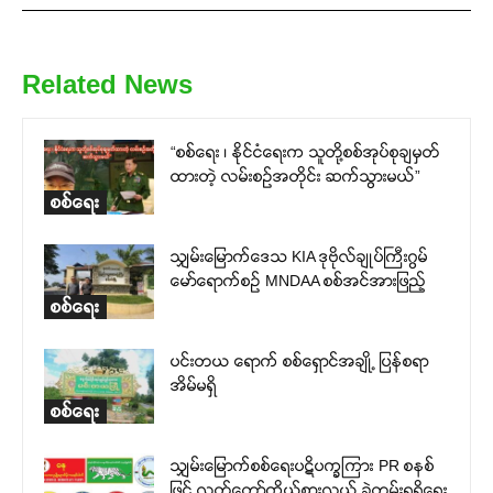
Related News
“စစ်ရေး ၊ နိုင်ငံရေးက သူတို့စစ်အုပ်စုချမှတ်
ထားတဲ့ လမ်းစဉ်အတိုင်း ဆက်သွားမယ်”
စစ်ရေး
သျှမ်းမြောက်ဒေသ KIA ဒုဗိုလ်ချုပ်ကြီးဂွမ်
မော်ရောက်စဉ် MNDAA စစ်အင်အားဖြည့်
စစ်ရေး
ပင်းတယ ရောက် စစ်ရှောင်အချို့ ပြန်စရာ
အိမ်မရှိ
စစ်ရေး
သျှမ်းမြောက်စစ်ရေးပဋိပက္ခကြား PR စနစ်
ဖြင့် လွှတ်တော်ကိုယ်စားလှယ် ခွဲတမ်းရရှိရေး