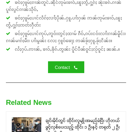
ၶဝ်ႈႁူမ်ႈၵၢၼ်တူင်ႉၼိုင်ၸုမ်းၶၢဝ်ႇၽူႈတွႆႇႁွၵ်ႈ ၼႂ်းၶၵ်ႉၵၢၼ်
ပူၵ်းပွင်ၵၢၼ်သိုဝ်ႇ
ၶဝ်ႈႁူမ်ႈပၢင်လႅၵ်ႈလၢႆႈပိုၼ်ႉႁူႉပၢႆးႁၼ် ဢၼ်ၸုမ်းၶၢဝ်ႇၽူႈ
တွႆႇႁွၵ်ႈၸတ်းႁဵတ်း
ၶဝ်ႈႁူမ်ႈပၢင်ဢုပ်ႇဢူဝ်းတွင်ႈထၢမ် ၵဵဝ်ႇၵပ်းငဝ်းလၢႆးၵၢၼ်မိူင်း၊
ၵၢၼ်မၢၵ်ႈမီး၊ ပၢႆးမွၼ်း လႄႈ ႁူဝ်ၶေႃႈ ဢၼ်ၶႂ်ႈႁူႉၶႂ်ႈငိၼ်း။
လႆႈႁပ်ႉဢၢၼ်ႇ ၶၢဝ်ႇၶိုၵ်ႉတွၼ်း ပိူင်ပဵၼ်ဝူင်ႈလႂ်ဝူင်ႈ ၼၼ်ႉ။
Contact
Related News
ချင်းမိုင်တွင် ထိုင်းလူမျိုးအမည်ခံပြီး ဟိုတယ်
ဖွင့်လှစ်ပေးသည့် ထိုင်း ၁ ဦးနှင့် တရုတ် ၂ ဦး