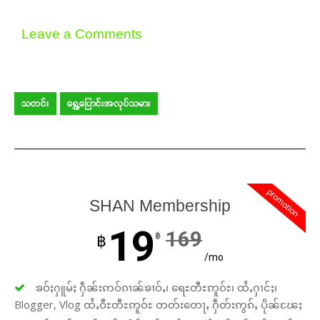
Leave a Comments
သတင်း
ရွှေ့ပြောင်းအလုပ်သမား
promotion
SHAN Membership
19
169
฿
฿
/mo
ၶဝ်ႈႁူမ်ႈ ႁဵၼ်းဢဝ်ၵၢၼ်ၶၢဝ်ႇ၊ ရေႊတီႊဢူဝ်ႊ၊ ထႆႇႁၢင်ႈ၊
Blogger, Vlog ထႆႇဝီႊတီႊဢူဝ်ႊ တတ်းတေႃႇ ႁဵတ်းဢွၵ်ႇ ပိုၼ်ၽႄႈ