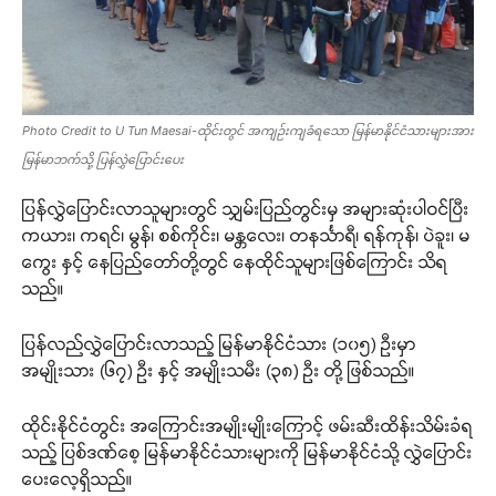
Photo Credit to U Tun Maesai-ထိုင်းတွင် အကျဉ်းကျခံရသော မြန်မာနိုင်ငံသားများအား
မြန်မာဘက်သို့ ပြန်လွှဲပြောင်းပေး
ပြန်လွှဲပြောင်းလာသူများတွင် သျှမ်းပြည်တွင်းမှ အများဆုံးပါဝင်ပြီး
ကယား၊ ကရင်၊ မွန်၊ စစ်ကိုင်း၊ မန္တလေး၊ တနင်္သာရီ၊ ရန်ကုန်၊ ပဲခူး၊ မ
ကွေး နှင့် နေပြည်တော်တို့တွင် နေထိုင်သူများဖြစ်ကြောင်း သိရ
သည်။
ပြန်လည်လွှဲပြောင်းလာသည့် မြန်မာနိုင်ငံသား (၁၀၅) ဦးမှာ
အမျိုးသား (၆၇) ဦး နှင့် အမျိုးသမီး (၃၈) ဦး တို့ ဖြစ်သည်။
ထိုင်းနိုင်ငံတွင်း အကြောင်းအမျိုးမျိုးကြောင့် ဖမ်းဆီးထိန်းသိမ်းခံရ
သည့် ပြစ်ဒဏ်စေ့ မြန်မာနိုင်ငံသားများကို မြန်မာနိုင်ငံသို့ လွှဲပြောင်း
ပေးလေ့ရှိသည်။