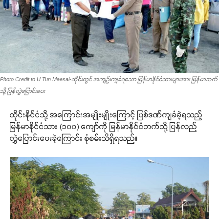
Photo Credit to U Tun Maesai-ထိုင်းတွင် အကျဉ်းကျခံရသော မြန်မာနိုင်ငံသားများအား မြန်မာဘက်
သို့ ပြန်လွှဲပြောင်းပေး
ထိုင်းနိုင်ငံသို့ အကြောင်းအမျိုးမျိုးကြောင့် ပြစ်ဒဏ်ကျခံခဲ့ရသည့်
မြန်မာနိုင်ငံသား (၁၀၀) ကျော်ကို မြန်မာနိုင်ငံဘက်သို့ ပြန်လည်
လွှဲပြောင်းပေးခဲ့ကြောင်း စုံစမ်းသိရှိရသည်။