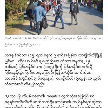
Photo Credit to U Tun Maesai-ထိုင်းတွင် အကျဉ်းကျခံရသော မြန်မာနိုင်ငံသားများအား
မြန်မာဘက်သို့ ပြန်လွှဲပြောင်းပေး
ယနေ့ ဒီဇင်ဘာ (၁၅) ရက် မနက် ၉ နာရီအချိန်မှာ တာချီလိတ်မြို့ရှိ
မြန်မာ – ထိုင်း နယ်စပ် ချစ်ကြည်ရေး တံတားအမှတ်(၂) မှ
တစ်ဆင့် မြန်မာနိုင်ငံသား ( ၁၀၅) ဦးကို မြန်မာနိုင်ငံဘက်သို့
ပြန်လည်လွဲပြောင်းပေးခဲ့ကြောင်း မြန်မာ/ထိုင်း ဆက်ဆံရေး
တာဝန်ခံ (ခရိုင်အုပ်ချုပ်ရေးမှူးရုံး၊ တာချီလိတ်) ဦးထွန်း က သျှမ်း
သံတော်ဆင့် ကိုပြောသည်။
“Q ထားပြီး ကိုဗစ် စစ်မှာပါ။ Negative ထွက်တဲ့အဖြေရပြီးရင်
နေရပ်အသီးသီးကို ဆက်လက်ပို့ဆောင်မှာပါ။ ဘယ်နှစ်ရက်ဆိုတာ
တော့ ကိုဗစ် အဖြေပေါ်မူတည်ပါတယ်။” ဟု ဦးထွန်း ကပြောသည်။