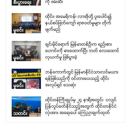
ကို ဖမ်းဆီး
စီးပွားရေး
ထိုင်း၊ အမေရိကန်၊ လာအိုတို့ ပူးပေါင်း၍
နယ်စပ်ဖြတ်ကျော် ရာဇဝတ်မှုများ တိုက်
ဖျက်မည်
မှုခင်း
ချင်းမိုင်ရောက် မြန်မာတစ်ဦးက ရည်းစား
ဟောင်းကို ဓားထောက်ပြီး ဘတ် လေးထောင်
လုယက်မှု ဖြစ်ပွားခဲ့
မှုခင်း
ဘန်ကောက်တွင် မြန်မာနိုင်ငံသားလင်မယား
ရန်ဖြစ်သည်ကို ဝင်တားပေးသည့် ထိုင်း
အလုပ်ရှင် သေဆုံး
မှုခင်း
ထိုင်းဝန်ကြီးချုပ်မှ ၂၄ နာရီအတွင်း ငလျင်
ပြန်လှုပ်ခတ်နိုင်သည့်အတွက် ထိုင်းတနိုင်ငံ
လုံးအား အရေးပေါ် ကြေညာချက်ထုတ်
သတင်း