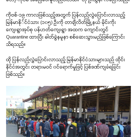
ကိုဗစ်-၁၉ ကာလဖြစ်သည့်အတွက် ပြန်လည်လွဲပြောင်းလာသည့်
မြန်မာနို်င်ငံသား (၁၀၅) ဦးကို တာချီလိတ်မြို့နယ် မိုင်းကိုး
ကျေးရွာအုပ်စု ပန်ဟတ်ကျေးရွာ အထက ကျောင်းတွင်
Quarantine ထားပြီး ဓါတ်ခွဲနမူနာ စစ်ဆေးသွားမည်ဖြစ်ကြောင်း
သိရသည်။
ထို ပြန်လည်လွှဲပြောင်းလာသည့် မြန်မာနိုင်ငံသားများသည် ထိုင်း
နိုင်ငံအတွင်း တရားမဝင် ၀င်ရောက်မှုဖြင့် ပြစ်ဒဏ်ကျခံရခြင်း
ဖြစ်သည်။