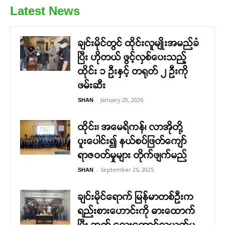
Latest News
ချင်းမိုင်တွင် ထိုင်းလူမျိုးအမည်ခံ
ပြီး ဟိုတယ် ဖွင့်လှစ်ပေးသည့်
ထိုင်း ၁ ဦးနှင့် တရုတ် ၂ ဦးကို
ဖမ်းဆီး
-
January 20, 2026
SHAN
ထိုင်း၊ အမေရိကန်၊ လာအိုတို့
ပူးပေါင်း၍ နယ်စပ်ဖြတ်ကျော်
ရာဇဝတ်မှုများ တိုက်ဖျက်မည်
-
September 25, 2025
SHAN
ချင်းမိုင်ရောက် မြန်မာတစ်ဦးက
ရည်းစားဟောင်းကို ဓားထောက်
ပြီး ဘတ် လေးထောင်လုယက်မှု