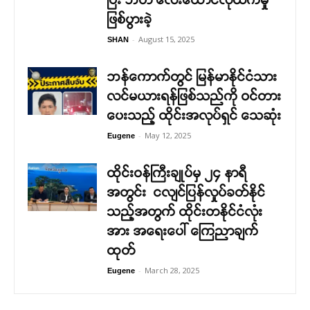
ဖြစ်ပွားခဲ့
-
August 15, 2025
SHAN
ဘန်ကောက်တွင် မြန်မာနိုင်ငံသား
လင်မယားရန်ဖြစ်သည်ကို ဝင်တား
ပေးသည့် ထိုင်းအလုပ်ရှင် သေဆုံး
-
May 12, 2025
Eugene
ထိုင်းဝန်ကြီးချုပ်မှ ၂၄ နာရီ
အတွင်း ငလျင်ပြန်လှုပ်ခတ်နိုင်
သည့်အတွက် ထိုင်းတနိုင်ငံလုံး
အား အရေးပေါ် ကြေညာချက်
ထုတ်
-
March 28, 2025
Eugene