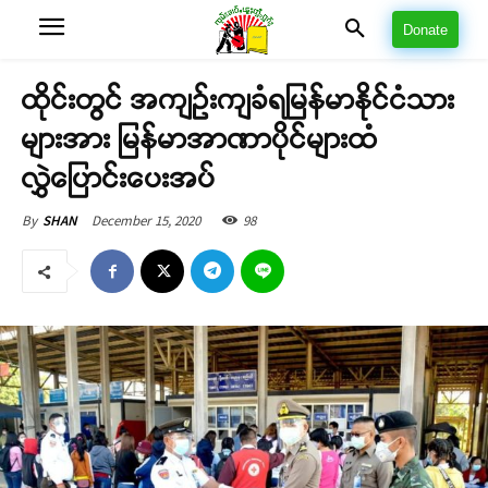
Donate
ထိုင်းတွင် အကျဉ်းကျခံရမြန်မာနိုင်ငံသား
များအား မြန်မာအာဏာပိုင်များထံ
လွှဲပြောင်းပေးအပ်
December 15, 2020
98
By
SHAN