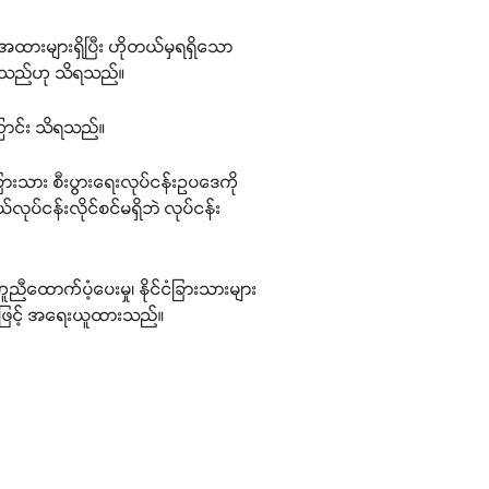
ားများရှိပြီး ဟိုတယ်မှရရှိသော
ိခဲ့သည်ဟု သိရသည်။
ြောင်း သိရသည်။
်ငံခြားသား စီးပွားရေးလုပ်ငန်းဥပဒေကို
တယ်လုပ်ငန်းလိုင်စင်မရှိဘဲ လုပ်ငန်း
ူညီထောက်ပံ့ပေးမှု၊ နိုင်ငံခြားသားများ
မှုဖြင့် အရေးယူထားသည်။