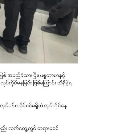
စ် အမည်ခံထားပြီး၊ မစ္စတာမာနှင့်
်ကိုင်နေခြင်း ဖြစ်ကြောင်း သိရှိခဲ့ရ
ပ်ငန်း လိုင်စင်မရှိဘဲ လုပ်ကိုင်နေ
ော်လည်း လက်တွေ့တွင် တရားမဝင်