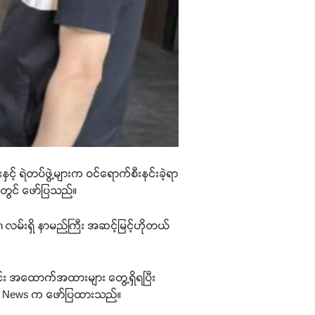
ေးနှင့် ရဲတပ်ဖွဲ့များက ဝင်ရောက်စီးနင်းခဲ့ရာ
်တွင် ဖော်ပြသည်။
g Klan လမ်းရှိ နာမည်ကြီး အဆင့်မြင့်ဟိုတယ်
င်း အထောက်အထားများ တွေ့ရှိရပြီး
g Mai News က ဖော်ပြထားသည်။