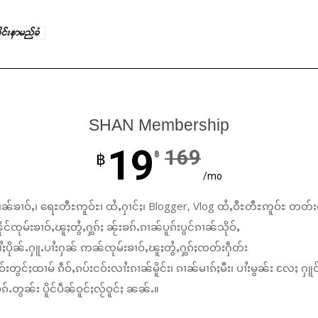
ုင်းနာမည်ခံ
SHAN Membership
19
169
฿
฿
/mo
ၼ်ၶၢဝ်ႇ၊ ရေႊတီႊဢူဝ်ႊ၊ ထႆႇႁၢင်ႈ၊ Blogger, Vlog ထႆႇဝီႊတီႊဢူဝ်ႊ တတ်း
်ၸုမ်းၶၢဝ်ႇၽူႈတွႆႇႁွၵ်ႈ ၼႂ်းၶၵ်ႉၵၢၼ်ပူၵ်းပွင်ၵၢၼ်သိုဝ်ႇ
ႆႈပိုၼ်ႉႁူႉပၢႆးႁၼ် ဢၼ်ၸုမ်းၶၢဝ်ႇၽူႈတွႆႇႁွၵ်ႈၸတ်းႁဵတ်း
်းတွင်ႈထၢမ် ၵဵဝ်ႇၵပ်းငဝ်းလၢႆးၵၢၼ်မိူင်း၊ ၵၢၼ်မၢၵ်ႈမီး၊ ပၢႆးမွၼ်း လႄႈ ႁူဝ
်ႉတွၼ်း ပိူင်ပဵၼ်ဝူင်ႈလႂ်ဝူင်ႈ ၼၼ်ႉ။