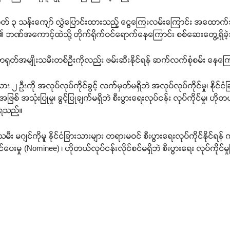
တ် ၃ သန်းကျော် လွှဲပြောင်းထားသည့် ငွေကြေးလမ်းကြောင်း အထောက်အထ
သူများ၏ ဘဏ်အကောင့်ထဲသို့ တိုက်ရိုက်ဝင်ရောက်နေကြောင်း စစ်ဆေးတွေ့ရှ
 တရုတ်အမျိုးသမီးတစ်ဦးကိုလည်း ဖမ်းဆီးနိုင်ရန် ဆက်လက်စုံစမ်း နေက
်ငံသား ၂ ဦးကို အလုပ်လုပ်ကိုင်ခွင့် လက်မှတ်မရှိဘဲ အလုပ်လုပ်ကိုင်မှု၊ နိုင
အဖြစ် အသုံးပြုမှု၊ ခွင့်ပြုချက်မရှိဘဲ စီးပွားရေးလုပ်ငန်း လုပ်ကိုင်မှု၊ ဟို
သိရသည်။
 မဂျင်ကိုမူ နိုင်ငံခြားသားများ တရားမဝင် စီးပွားရေးလုပ်ကိုင်နိုင်ရန် က
းမှု (Nominee) ၊ ဟိုတယ်လုပ်ငန်းလိုင်စင်မရှိဘဲ စီးပွားရေး လုပ်ကိုင်