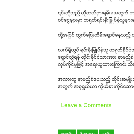
၎င်းတို့သည် ဟိုတယ်ငှားရမ်းခအတွက် ဘ
ဝင်ငွေများမှာ တရုတ်ရင်းနှီးမြှုပ်နှံ
ထို့အပြင် ထွက်ပြေးတိမ်းရှောင်နေသည့်
လက်ရှိတွင် ရင်းနှီးမြှုပ်နှံသူ တရုတ်နိုင
ရှောင်လွှဲရန် ထိုင်းနိုင်ငံသားအား နာမည်ခံ
လုပ်ကိုင်မှုဖြင့် အရေးယူထားကြောင်း 
အလားတူ နာမည်ခံပေးသည့် ထိုင်းအမျိုးသမီး
အတွက် အစုရှယ်ယာ ကိုယ်စားကိုင်ဆောင်ပေ
Leave a Comments