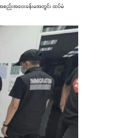
ယ် အစည်းအဝေးခန်းမအတွင်း ထပ်မံ