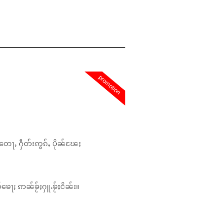
promotion
တေႃႇ ႁဵတ်းဢွၵ်ႇ ပိုၼ်ၽႄႈ
်ၶေႃႈ ဢၼ်ၶႂ်ႈႁူႉၶႂ်ႈငိၼ်း။