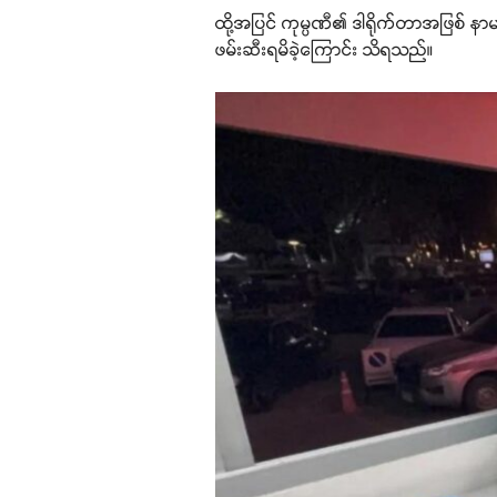
ထို့အပြင် ကုမ္ပဏီ၏ ဒါရိုက်တာအဖြစ် န
ဖမ်းဆီးရမိခဲ့ကြောင်း သိရသည်။