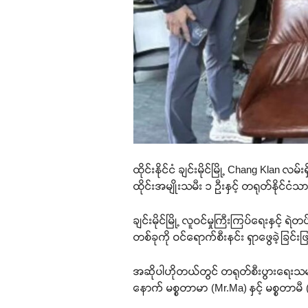
ထိုင်းနိုင်ငံ ချင်းမိုင်မြို့ Chang Klan လ
ထိုင်းအမျိုးသမီး ၁ ဦးနှင့် တရုတ်နိုင
ချင်းမိုင်မြို့ လူဝင်မှုကြီးကြပ်ရေးနှင့် ရ
တစ်ခုကို ဝင်ရောက်စီးနင်း ရှာဖွေခဲ့ခြင်း
အဆိုပါဟိုတယ်တွင် တရုတ်စီးပွားရေးသမာ
နောက် မစ္စတာမာ (Mr.Ma) နှင့် မစ္စတာမ