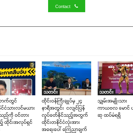
Contact
သတင်း
သတင်း
ာက်တွင်
ထိုင်းဝန်ကြီးချုပ်မှ ၂၄
သျှမ်းအမျိုးသား
နိုင်ငံသားလင်မယား
နာရီအတွင်း ငလျင်ပြန်
ကာယဗလ မောင်
်သည်ကို ဝင်တား
လှုပ်ခတ်နိုင်သည့်အတွက်
ဆု ထပ်မံရရှိ
် ထိုင်းအလုပ်ရှင်
ထိုင်းတနိုင်ငံလုံးအား
း
အရေးပေါ် ကြေညာချက်