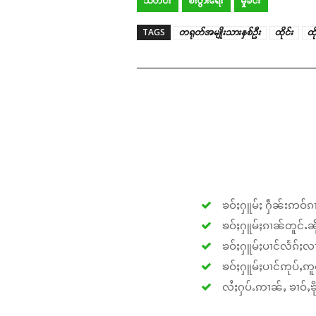
သတင်း
စီးပွားရေး
မှုခင်း
TAGS
တရုတ်အမျိုးသားနှစ်ဉီး
ထိုင်း
ထိ
ၶဝ်ႈႁူမ်ႈ ႁဵၼ်းဢဝ်ၵၢ
ၶဝ်ႈႁူမ်ႈၵၢၼ်တူင်ႉၼိုင
ၶဝ်ႈႁူမ်ႈပၢင်လႅၵ်ႈလၢ
ၶဝ်ႈႁူမ်ႈပၢင်ဢုပ်ႇဢူဝ
လႆႈႁပ်ႉဢၢၼ်ႇ ၶၢဝ်ႇၶိုၵ