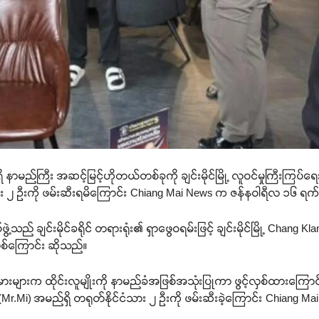
မ်းရှိ နာမည်ကြီး အဆင့်မြင့်ဟိုတယ်တစ်ခုကို ချင်းမိုင်မြို့ လူဝင်မှုကြီးကြပ်ရ
်ငံသား ၂ ဦးကို ဖမ်းဆီးရမိကြောင်း Chiang Mai News က ဇန်နဝါရီလ ၁၆ ရက
ဲတပ်ဖွဲ့သည် ချင်းမိုင်ခရိုင် တရားရုံး၏ ရှာဖွေဝရမ်းဖြင့် ချင်းမိုင်မြို့ Chan
ဖြစ်ကြောင်း ဆိုသည်။
းများက ထိုင်းလူမျိုးကို နာမည်ခံအဖြစ်အသုံးပြုကာ ဖွင့်လှစ်ထားကြော
ီ (Mr.Mi) အမည်ရှိ တရုတ်နိုင်ငံသား ၂ ဦးကို ဖမ်းဆီးခဲ့ကြောင်း Chian