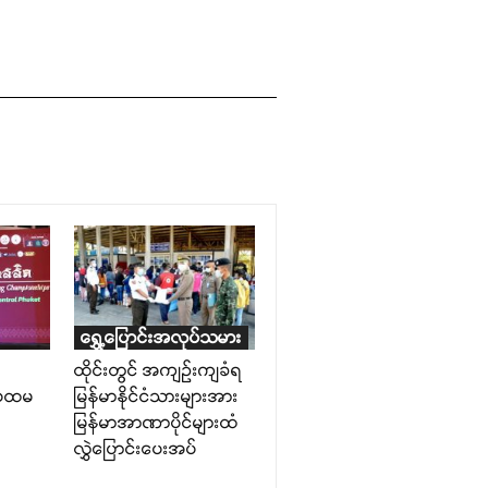
ရွှေ့ပြောင်းအလုပ်သမား
ထိုင်းတွင် အကျဉ်းကျခံရ
 ပထမ
မြန်မာနိုင်ငံသားများအား
မြန်မာအာဏာပိုင်များထံ
လွှဲပြောင်းပေးအပ်