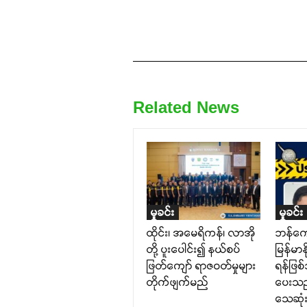
Related News
မှုခင်း
မှုခင်း
ထိုင်း၊ အမေရိကန်၊ လာအို
ဘန်ကေ
တို့ ပူးပေါင်း၍ နယ်စပ်
မြန်မာ
ဖြတ်ကျော် ရာဇဝတ်မှုများ
ရန်ဖြစ
တိုက်ဖျက်မည်
ပေးသည့
သေဆုံ