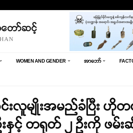
သံတော်ဆင့်
SHAN
WOMEN AND GENDER
အာဘော်
FACT
ထိုင်းလူမျိုးအမည်ခံပြီး ဟို
ဦးနှင့် တရုတ် ၂ ဦးကို ဖမ်းဆ