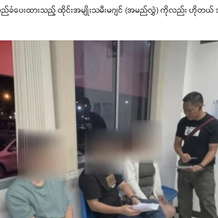
ာမည်ခံပေးထားသည့် ထိုင်းအမျိုးသမီးမဂျင် (အမည်လွှဲ) ကိုလည်း ဟိုတ