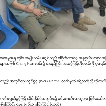
ေးမှုအရ ထိုင်းအမျိုးသမီး မဂျင်သည် ဒါရိုက်တာနှင့် အစုရှယ်ယာရှင်အဖြ
းအဖြစ် Chang Klan လမ်းရှိ နာမည်ကြီး အဆင့်မြင့်ဟိုတယ်ကို ငှားရမ်းလုပ
လည်း အလုပ်လုပ်ကိုင်ခွင့် (Work Permit) လက်မှတ် မရှိသကဲ့သို့ ဟိုတယ်လု
်းလွတ်ခွင့်ဖြင့် ထိုင်းနိုင်ငံအတွင်းသို့ ဝင်ရောက်လာသူများ ဖြစ်သ
ဖြစ်ကြောင်း ရဲမှူးချုပ်က ပြောကြားခဲ့သည်။