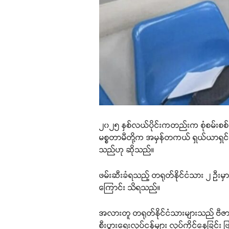
၂၀၂၅ နှစ်လယ်ပိုင်းကတည်းက စုံစမ်းစစ်ဆ
မစ္စတာမီတို့က အမှန်တကယ် ရှယ်ယာရှင်မျာ
သည်ဟု ဆိုသည်။
ဖမ်းဆီးခံရသည့် တရုတ်နိုင်ငံသား ၂ ဦးမှာ
ကြောင်း သိရသည်။
အလားတူ တရုတ်နိုင်ငံသားများသည် ဗီဇာကင
စီးပွားရေးလုပ်ငန်များ လုပ်ကိုင်နေခြင်း 