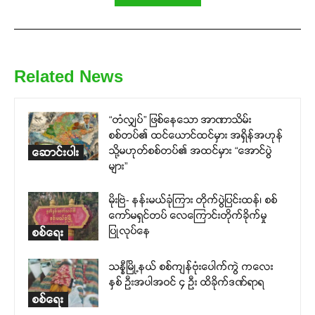
Related News
“တံလျှပ်” ဖြစ်နေသော အာဏာသိမ်း
စစ်တပ်၏ ထင်ယောင်ထင်မှား အရှိန်အဟုန်
သို့မဟုတ်စစ်တပ်၏ အထင်မှား “အောင်ပွဲ
ဆောင်းပါး
များ”
မိုးဗြဲ- နန်းမယ်ခုံကြား တိုက်ပွဲပြင်းထန်၊ စစ်
ကော်မရှင်တပ် လေကြောင်းတိုက်ခိုက်မှု
ပြုလုပ်နေ
စစ်ရေး
သန္နီမြို့နယ် စစ်ကျန်ဗုံးပေါက်ကွဲ ကလေး
နှစ် ဦးအပါအဝင် ၄ ဦး ထိခိုက်ဒဏ်ရာရ
စစ်ရေး