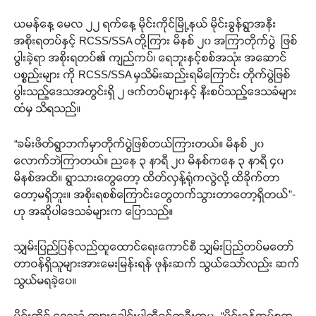
ယမန်နေ့ မေလ ၂၂ ရက်နေ့ မိုင်းကိုင်မြို့နယ် မိုင်းခွန်ရွာအနီး
အစိုးရတပ်နှင့် RCSS/SSA တို့ကြား မိနစ် ၂၀ အကြာတိုက်ပွဲ ဖြစ်
ပွါးခဲ့ရာ အစိုးရတပ်၏ ကျည်ကပ်၊ ရေဘူးနှင့်စစ်အသုံး အဆောင်
ပစ္စည်းများ ကို RCSS/SSA မှသိမ်းဆည်းရမိကြောင်း တိုက်ပွဲဖြစ်
ပွါးသည့်ဒေသအတွင်းရှိ ၂ ဖက်တပ်များနှင့် နီးစပ်သည့်ဒေသခံများ
ထံမှ သိရသည်။
“ခမ်းဖိတ်ရွာဘက်မှာတိုက်ပွဲဖြစ်တယ်ကြားတယ်။ မိနစ် ၂၀
လောက်ဘဲကြာတယ်။ ညနေ ၃ နာရီ ၂၀ မိနစ်ကနေ ၃ နာရီ ၄၀
မိနစ်အထိ။ ရွာသားတွေတော့ ထိတ်လှန့်ရုံကလွဲလို့ ထိခိုက်တာ
တော့မရှိဘူး။ အစိုးရစစ်ကြောင်းတွေတက်သွားတာတော့ရှိတယ်”-
ဟု အဆိုပါဒေသခံများက ပြောသည်။
သျှမ်းပြည်ပြန်လည်ထူထောင်ရေးကောင်စီ သျှမ်းပြည်တပ်မတော်
တာဝန်ရှိသူများအားမေးမြန်းရန် ဖုန်းဆက် သွယ်သော်လည်း ဆက်
သွယ်မရခဲ့ပေ။
မိုင်းကိုင် ဒေသခံ ကျားခေါင်းပါတီဝင်တဦးကမူ- “မိုင်းခွန်အုပ်စုက