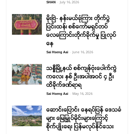
-
July 16, 2026
SHAN
မိုးဗြဲ- နန်းမယ်ခုံကြား တိုက်ပွဲ
ပြင်းထန်၊ စစ်ကော်မရှင်တပ်
လေကြောင်းတိုက်ခိုက်မှု ပြုလုပ်
နေ
-
June 16, 2026
Sai Hseng Aai
သန္နီမြို့နယ် စစ်ကျန်ဗုံးပေါက်ကွဲ
ကလေး နှစ် ဦးအပါအဝင် ၄ ဦး
ထိခိုက်ဒဏ်ရာရ
-
May 16, 2026
Sai Hseng Aai
ဆောင်းပြောင်း နေရပ်ပြန် ဒေသခံ
များ မြေမြှုပ်မိုင်းများကြောင့်
စိုက်ပျိုးရေး ပြန်မလုပ်နိုင်သေး