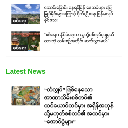
ဆောင်းပြောင်း နေရပ်ပြန် ဒေသခံများ မြေ
မြှုပ်မိုင်းများကြောင့် စိုက်ပျိုးရေး ပြန်မလုပ်
နိုင်သေး
စစ်ရေး
“စစ်ရေး ၊ နိုင်ငံရေးက သူတို့စစ်အုပ်စုချမှတ်
ထားတဲ့ လမ်းစဉ်အတိုင်း ဆက်သွားမယ်”
စစ်ရေး
Latest News
“တံလျှပ်” ဖြစ်နေသော
အာဏာသိမ်းစစ်တပ်၏
ထင်ယောင်ထင်မှား အရှိန်အဟုန်
သို့မဟုတ်စစ်တပ်၏ အထင်မှား
“အောင်ပွဲများ”