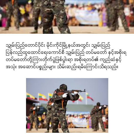
သျှမ်းပြည်တောင်ပိုင်း မိုင်းကိုင်မြို့နယ်အတွင်း သျှမ်းပြည်
ပြန်လည်ထူထောင်ရေးကောင်စီ သျှမ်းပြည် တပ်မတော် နှင့်အစိုးရ
တပ်မတော်တို့ကြားတိုက်ပွဲဖြစ်ပွါးရာ အစိုးရတပ်၏ ကျည်ဆံနှင့်
အသုံး အဆောင်ပစ္စည်းများ သိမ်းဆည်းရမိကြောင်းသိရသည်။