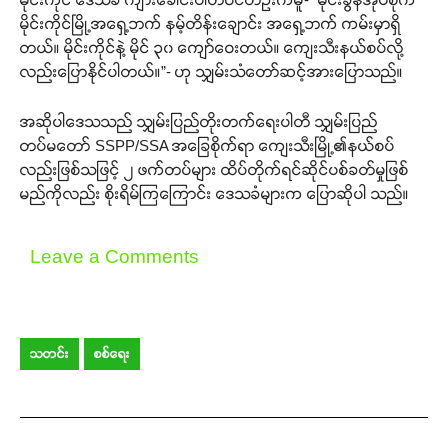
မိုင်းကိုင်မြို့အရှေ့ဘက် နမ့်တိန်းချောင်း အရှေ့ဘက် ကမ်းမှာရှိ
တယ်။ မိုင်းကိုင်နဲ့ မိုင် ၃၀ ကျော်ဝေးတယ်။ ကျေးသီးနယ်စပ်လို့
လည်းပြောနိုင်ပါတယ်။”- ဟု သျှမ်းသံတော်ဆင့်အားပြောသည်။
အဆိုပါဒေသသည် သျှမ်းပြည်တိုးတက်ရေးပါတီ သျှမ်းပြည်
တပ်မတော် SSPP/SSA အခြေစိုက်ရာ ကျေးသီးမြို့၏နယ်စပ်
လည်းဖြစ်သဖြင့် ၂ ဖက်တပ်များ ထိပ်တိုက်ရင်ဆိုင်ပစ်ခတ်မှုဖြစ်
မည်ကိုလည်း စိုးရိမ်ကြကြောင်း ဒေသခံများက ပြောဆိုပါ သည်။
Leave a Comments
သတင်း
စစ်ရေး