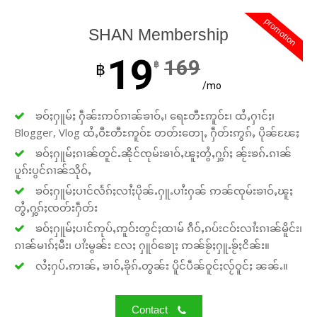
promotion
SHAN Membership
19
169
฿
฿
/mo
ၶဝ်ႈႁူမ်ႈ ႁဵၼ်းဢဝ်ၵၢၼ်ၶၢဝ်ႇ၊ ရေႊတီႊဢူဝ်ႊ၊ ထႆႇႁၢင်ႈ၊
Blogger, Vlog ထႆႇဝီႊတီႊဢူဝ်ႊ တတ်းတေႃႇ ႁဵတ်းဢွၵ်ႇ ပိုၼ်ၽႄႈ
ၶဝ်ႈႁူမ်ႈၵၢၼ်တူင်ႉၼိုင်ၸုမ်းၶၢဝ်ႇၽူႈတွႆႇႁွၵ်ႈ ၼႂ်းၶၵ်ႉၵၢၼ်
ပူၵ်းပွင်ၵၢၼ်သိုဝ်ႇ
ၶဝ်ႈႁူမ်ႈပၢင်လႅၵ်ႈလၢႆႈပိုၼ်ႉႁူႉပၢႆးႁၼ် ဢၼ်ၸုမ်းၶၢဝ်ႇၽူႈ
တွႆႇႁွၵ်ႈၸတ်းႁဵတ်း
ၶဝ်ႈႁူမ်ႈပၢင်ဢုပ်ႇဢူဝ်းတွင်ႈထၢမ် ၵဵဝ်ႇၵပ်းငဝ်းလၢႆးၵၢၼ်မိူင်း၊
ၵၢၼ်မၢၵ်ႈမီး၊ ပၢႆးမွၼ်း လႄႈ ႁူဝ်ၶေႃႈ ဢၼ်ၶႂ်ႈႁူႉၶႂ်ႈငိၼ်း။
လႆႈႁပ်ႉဢၢၼ်ႇ ၶၢဝ်ႇၶိုၵ်ႉတွၼ်း ပိူင်ပဵၼ်ဝူင်ႈလႂ်ဝူင်ႈ ၼၼ်ႉ။
Contact