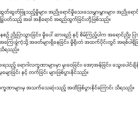
ွတ်ဆွတ်ဖြူသည့်မှိုများ၊ အညိုရောင်မှိုသေးသေးမွှားမွှားများ၊ အညိုရောင် မှ
နှင့် ခြွေပတ်သည့် အခါ အနီရောင် အရည်ထွက်ခြင်းတို့ဖြစ်သည်။
တ်နေစဉ် ညိုပြာသွားခြင်း၊ မှိုပေါ် ဆားရည် နှင့် စိမ်ကြည့်ပါက အရောင်ညို၊ ပြာ
အကြေးခွံကဲ့သို့ အဖတ်များရှိနေခြင်း၊ မှိုရိုးတံ အထက်ပိုင်းတွင် အရစ်ပါရှိခြ
်း သိရသည်။
ံစားရသည့် ရောဂါလက္ခဏာများမှာ မူးဝေခြင်း၊ အော့အန်ခြင်း၊ သွေးပေါင်ချိန် 
ောခြင်း နှင့် တက်ခြင်း များဖြစ်ပွားနိုင်သည်။
ါ လက္ခဏာများမှ အသက်သေဆုံးသည့် အထိဖြစ်ပွားနိုင်ကြောင်း သိရသည်။