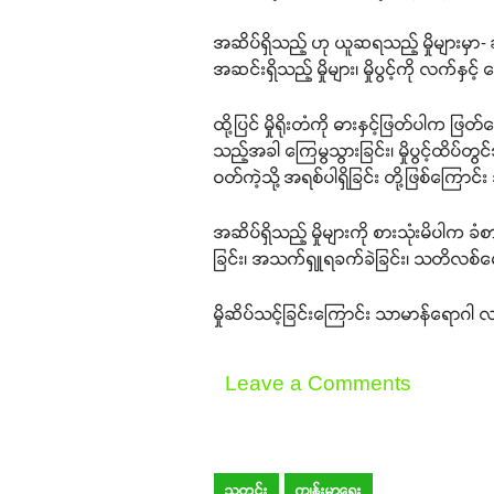
အဆိပ်ရှိသည့် ဟု ယူဆရသည့် မှိုများမှာ- ဆ
အဆင်းရှိသည့် မှိုများ၊ မှိုပွင့်ကို လက်
ထို့ပြင် မှိုရိုးတံကို ဓားနှင့်ဖြတ်ပါက ဖြ
သည့်အခါ ကြေမွသွားခြင်း၊ မှိုပွင့်ထိပ်တွင်
ဝတ်ကဲ့သို့ အရစ်ပါရှိခြင်း တို့ဖြစ်ကြောင
အဆိပ်ရှိသည့် မှိုများကို စားသုံးမိပါက ခ
ခြင်း၊ အသက်ရှူရခက်ခဲခြင်း၊ သတိလစ်မေ့မျ
မှိုဆိပ်သင့်ခြင်းကြောင်း သာမာန်ရောဂ
Leave a Comments
သတင်း
ကျန်းမာရေး