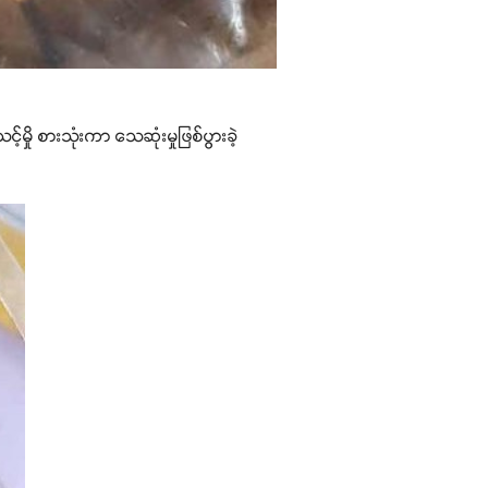
ှို စားသုံးကာ သေဆုံးမှုဖြစ်ပွားခဲ့