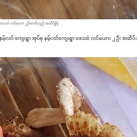
ာဒေသခံ လင်မယား ၂ဦးစားမိသည့် အဆိပ်မှိုပုံ
် နမ့်လပ် ကျေးရွာ အုပ်စု နမ့်ပတ်ကျေးရွာ ဒေသခံ လင်မယား ၂ ဦး အဆိပ်သင့်မ