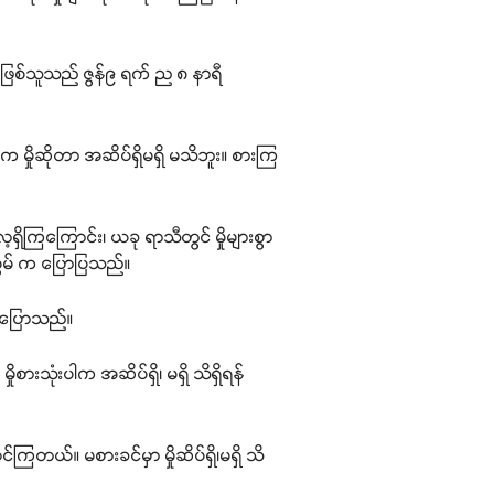
နီးဖြစ်သူသည် ဇွန်၉ ရက် ည ၈ နာရီ
 မှိုဆိုတာ အဆိပ်ရှိမရှိ မသိဘူး။ စားကြ
ှိကြကြောင်း၊ ယခု ရာသီတွင် မှိုများစွာ
်းစွမ် က ပြောပြသည်။
းပြောသည်။
စားသုံးပါက အဆိပ်ရှိ၊ မရှိ သိရှိရန်
ကြတယ်။ မစားခင်မှာ မှိုဆိပ်ရှိ၊မရှိ သိ