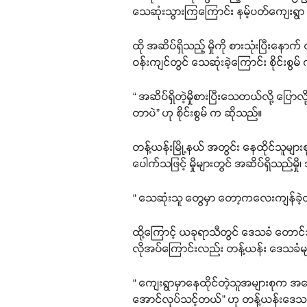
သေဆုံးသွားကြကြောင်း နမ့်ပတ်ကျေးရွာ ဒ
ထို အဆိပ်ရှိသည့် မှိုကို စားသုံးပြီးနေ
ဝန်းကျင်တွင် သေဆုံးခဲ့ကြောင်း စိုင်းစွ
“ အဆိပ်ရှိတဲ့မှိုစားပြီးသေတယ်လို့ ပြ
တာပဲ” ဟု စိုင်းစွမ် က ဆိုသည်။
တန့်ယန်းမြို့နယ် အတွင်း နေထိုင်သူမျာ
ပေါက်သဖြင့် မှိုများတွင် အဆိပ်ရှိသည်မှ
“ သေဆုံးသူ တွေမှာ တော့ကလေးကျန်ခဲ့
ထို့ကြောင့် ယခုရာသီတွင် ဒေသခံ တောင်သူမ
လိုအပ်ကြောင်းလည်း တန့်ယန်း ဒေသခံ
“ ကျေးရွာမှာနေထိုင်တဲ့သူအများစုက အခြေခ
အောင်လုပ်သင့်တယ်” ဟု တန့်ယန်းဒေသခ