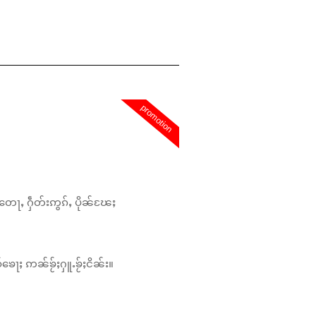
promotion
တေႃႇ ႁဵတ်းဢွၵ်ႇ ပိုၼ်ၽႄႈ
်ၶေႃႈ ဢၼ်ၶႂ်ႈႁူႉၶႂ်ႈငိၼ်း။