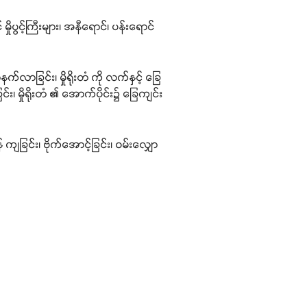
ိုပွင့်ကြီးများ၊ အနီရောင်၊ ပန်းရောင်
နက်လာခြင်း၊ မှိုရိုးတံ ကို လက်နှင့် ခြေ
င်း၊ မှိုရိုးတံ ၏ အောက်ပိုင်း၌ ခြေကျင်း
ကျခြင်း၊ ဗိုက်အောင့်ခြင်း၊ ဝမ်းလျှော