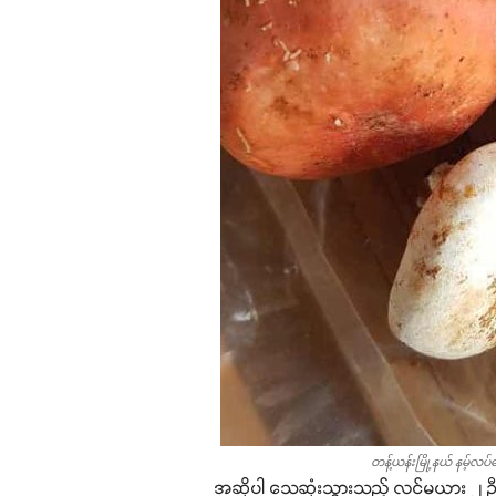
တန့်ယန်းမြို့နယ် နမ့်လပ
အဆိုပါ သေဆုံးသွားသည့် လင်မယား ၂ ဦးသည