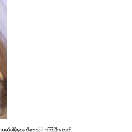
ဆိုပါမှိုများကိုစားသုံံးကြပြီးနောက်