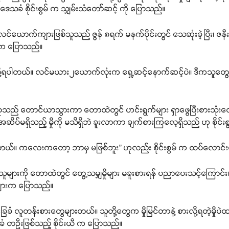
ေသခံ စိုင်းစွမ် က သျှမ်းသံတော်ဆင့် ကို ပြောသည်။
ာက် လင်ယောက်ကျားဖြစ်သူသည် ဇွန် ၈ရက် မနက်ပိုင်းတွင် သေဆုံးခဲ့ပြီး၊ ဇ
မ် က ပြောသည်။
ောလို့ရပါတယ်။ လင်မယား၂ယောက်လုံးက ရှေ့ဆင့်နောက်ဆင့်ပဲ။ ဒီကသူတွေက
းစုသည် တောင်ယာသွားကာ တောထဲတွင် ဟင်းရွက်များ ရှာဖွေပြီးစားသုံးလေ့ရ
ို၊ အဆိပ်မရှိသည့် မှိုကို မသိရှိဘဲ ခူးလာကာ ချက်စားကြလေ့ရှိသည် ဟု စိုင
တယ်။ ကလေးကတော့ ဘာမှ မဖြစ်ဘူး” ဟုလည်း စိုင်းစွမ် က ထပ်လောင်
ျားကို တောထဲတွင် တွေ့သမျှမှိုများ မခူးစားရန် ပညာပေးသင့်ကြောင်း၊ မှို
များက ပြောသည်။
ံ လူတန်းစားတွေများတယ်။ သူတို့တွေက မှိုမြင်တာနဲ့ စားလို့ရတဲ့မှိုပဲထင်
ံ တဦးဖြစ်သည့် စိုင်းယီ က ပြောသည်။