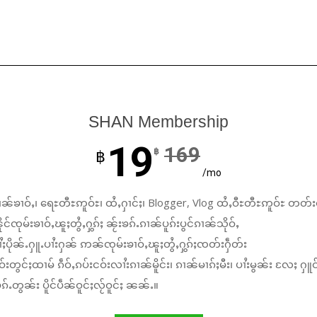
SHAN Membership
19
169
฿
฿
/mo
ၼ်ၶၢဝ်ႇ၊ ရေႊတီႊဢူဝ်ႊ၊ ထႆႇႁၢင်ႈ၊ Blogger, Vlog ထႆႇဝီႊတီႊဢူဝ်ႊ တတ်း
်ၸုမ်းၶၢဝ်ႇၽူႈတွႆႇႁွၵ်ႈ ၼႂ်းၶၵ်ႉၵၢၼ်ပူၵ်းပွင်ၵၢၼ်သိုဝ်ႇ
ႆႈပိုၼ်ႉႁူႉပၢႆးႁၼ် ဢၼ်ၸုမ်းၶၢဝ်ႇၽူႈတွႆႇႁွၵ်ႈၸတ်းႁဵတ်း
်းတွင်ႈထၢမ် ၵဵဝ်ႇၵပ်းငဝ်းလၢႆးၵၢၼ်မိူင်း၊ ၵၢၼ်မၢၵ်ႈမီး၊ ပၢႆးမွၼ်း လႄႈ ႁူဝ
်ႉတွၼ်း ပိူင်ပဵၼ်ဝူင်ႈလႂ်ဝူင်ႈ ၼၼ်ႉ။