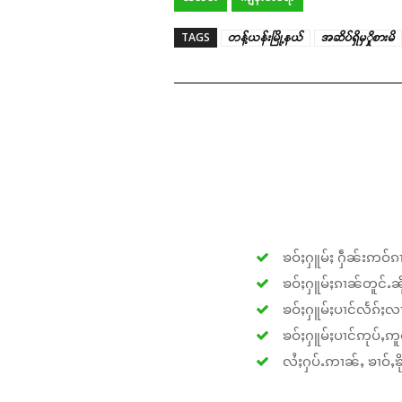
TAGS
တန့်ယန်းမြို့နယ်
အဆိပ်ရှိမှှိုစားမိ
ၶဝ်ႈႁူမ်ႈ ႁဵၼ်းဢဝ်ၵၢ
ၶဝ်ႈႁူမ်ႈၵၢၼ်တူင်ႉၼိုင
ၶဝ်ႈႁူမ်ႈပၢင်လႅၵ်ႈလၢ
ၶဝ်ႈႁူမ်ႈပၢင်ဢုပ်ႇဢူဝ
လႆႈႁပ်ႉဢၢၼ်ႇ ၶၢဝ်ႇၶိုၵ