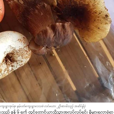
်ကျေးရွာအုပ်စု၊ နမ့်ပတ်ကျေးရွာဒေသခံ လင်မယား ၂ဦးစားမိသည့် အဆိပ်မှိုပုံ
် ဇွန် ၆ ရက် တွင်တောင်ယာသို့သွားအလုပ်လုပ်ရင်း မှိုများရလာခဲ့ရာ အ