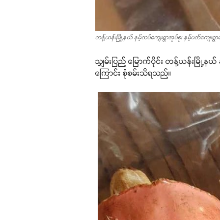
တန့်ယန်းမြို့နယ် နမ့်လပ်ကျေးရွာအုပ်စု၊ နမ့်ပတ်ကျေးရွ
သျှမ်းပြည် မြောက်ပိုင်း တန့်ယန်းမြို့နယ
ကြောင်း စုံစမ်းသိရသည်။