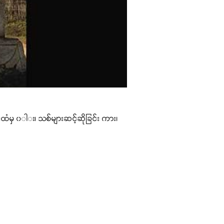
းထံမှ ၀ါး၊ သစ်များဆင့်ဆိုခြင်း ကား၊