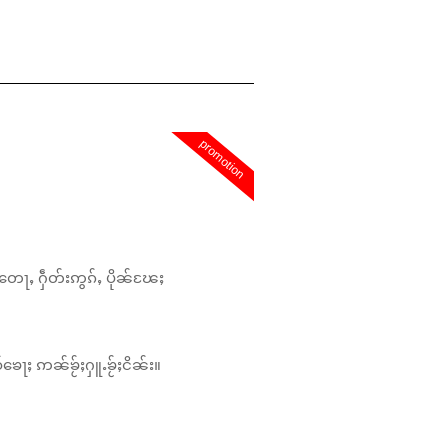
promotion
တေႃႇ ႁဵတ်းဢွၵ်ႇ ပိုၼ်ၽႄႈ
်ၶေႃႈ ဢၼ်ၶႂ်ႈႁူႉၶႂ်ႈငိၼ်း။