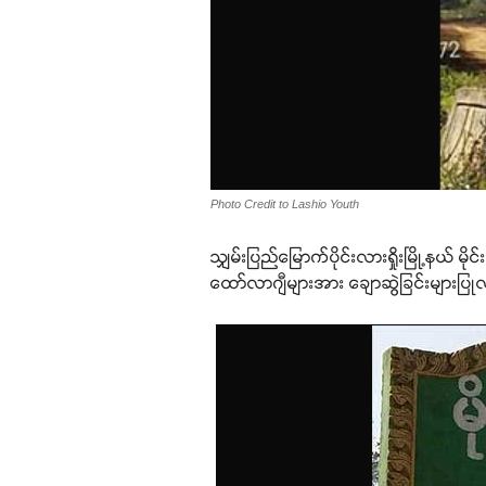
Photo Credit to Lashio Youth
သျှမ်းပြည်မြောက်ပိုင်းလားရှိုးမြို့နယ
ထော်လာဂျီများအား ချောဆွဲခြင်းများပ