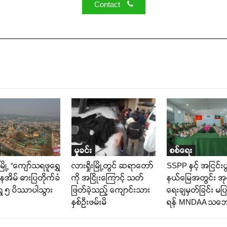
Contact
မှုခင်း
စစ်ရေး
းမြို့ “ကျော်သရဖူရွှေ
လားရှိုးမြို့တွင် ဆရာတော်
SSPP နှင့် အငြင်းပွ
နေအိမ် ဓားပြတိုက်ခံ
ကို အငြိုးကြောင့် သဝာ်
နယ်မြေအတွင်း အုပ
ွှေ ၅ ပိဿာပါသွား
ဖြတ်ခဲ့သည့် ကျောင်းသား
ရေးချမှတ်ခြင်း မပြ
နှစ်ဦးဖမ်းမိ
ရန် MNDAA သဘ