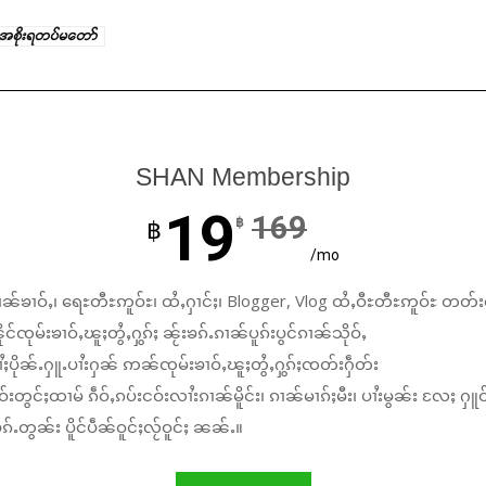
အစိုးရတပ်မတော်
SHAN Membership
19
169
฿
฿
/mo
ၼ်ၶၢဝ်ႇ၊ ရေႊတီႊဢူဝ်ႊ၊ ထႆႇႁၢင်ႈ၊ Blogger, Vlog ထႆႇဝီႊတီႊဢူဝ်ႊ တတ်း
်ၸုမ်းၶၢဝ်ႇၽူႈတွႆႇႁွၵ်ႈ ၼႂ်းၶၵ်ႉၵၢၼ်ပူၵ်းပွင်ၵၢၼ်သိုဝ်ႇ
ႆႈပိုၼ်ႉႁူႉပၢႆးႁၼ် ဢၼ်ၸုမ်းၶၢဝ်ႇၽူႈတွႆႇႁွၵ်ႈၸတ်းႁဵတ်း
်းတွင်ႈထၢမ် ၵဵဝ်ႇၵပ်းငဝ်းလၢႆးၵၢၼ်မိူင်း၊ ၵၢၼ်မၢၵ်ႈမီး၊ ပၢႆးမွၼ်း လႄႈ ႁူဝ
်ႉတွၼ်း ပိူင်ပဵၼ်ဝူင်ႈလႂ်ဝူင်ႈ ၼၼ်ႉ။