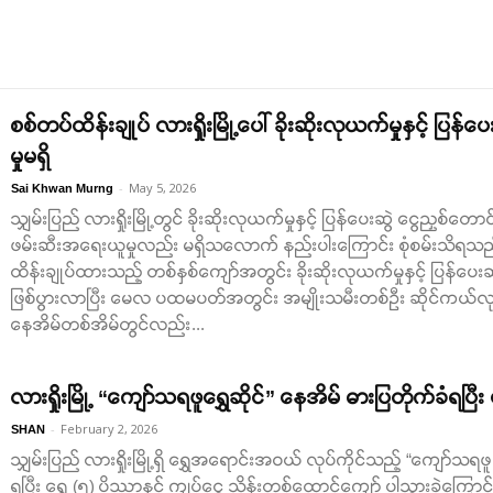
စစ်တပ်ထိန်းချုပ် လားရှိုးမြို့ပေါ် ခိုးဆိုးလုယက်မှုနှင့် ပြန
မှုမရှိ
-
May 5, 2026
Sai Khwan Murng
သျှမ်းပြည် လားရှိုးမြို့တွင် ခိုးဆိုးလုယက်မှုနှင့် ပြန်ပေးဆွဲ ငွေညှစ်တောင်း
ဖမ်းဆီးအရေးယူမှုလည်း မရှိသလောက် နည်းပါးကြောင်း စုံစမ်းသိရသည်။ 
ထိန်းချုပ်ထားသည့် တစ်နှစ်ကျော်အတွင်း ခိုးဆိုးလုယက်မှုနှင့် ပြန်ပေးဆွဲ
ဖြစ်ပွားလာပြီး မေလ ပထမပတ်အတွင်း အမျိုးသမီးတစ်ဦး ဆိုင်ကယ်လုယက်
နေအိမ်တစ်အိမ်တွင်လည်း...
လားရှိုးမြို့ “ကျော်သရဖူရွှေဆိုင်” နေအိမ် ဓားပြတိုက်ခံရပြီ
-
February 2, 2026
SHAN
သျှမ်းပြည် လားရှိုးမြို့ရှိ ရွှေအရောင်းအဝယ် လုပ်ကိုင်သည့် “ကျော်သရဖူ
ရပြီး ရွှေ (၅) ပိဿာနှင့် ကျပ်ငွေ သိန်းတစ်ထောင်ကျော် ပါသွားခဲ့က