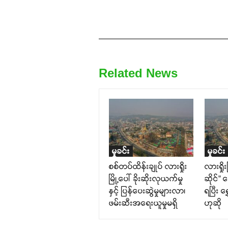
Related News
မှုခင်း
မှုခင်း
စစ်တပ်ထိန်းချုပ် လားရှိုး
လားရှို
မြို့ပေါ် ခိုးဆိုးလုယက်မှု
ဆိုင်” 
နှင့် ပြန်ပေးဆွဲမှုများလာ၊
ရပြီး ရ
ဖမ်းဆီးအရေးယူမှုမရှိ
ဟုဆို