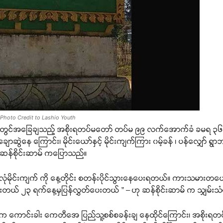
Photo Credit to Lashio Youth
 အုပ်စု တွင်အခြေချသည့် အစိုးရတပ်မတော် တပ်မ ၉၉ လက်အောက်ခံ ခမရ ၃
ွဲနေ ကြောင်း၊ မိုင်းယော်နှင့် မိုင်းကျက်ကြား ၀မ့်ခန် ၊ ပန်လျှော် ရွာဘက်
ခံ ဆန်စိုင်းဆာမ် ကပြောသည်။
 ၀မ့်လုံမိုင်းကျက် ကို နေ့တိုင်း စတန်းပိုင်သွားနေပေးရတယ်။ ကားသမားတ
ွားတယ် ၂၃ ရက်နေ့မှပြန်လွှတ်ပေးတယ် ” – ဟု ဆန်စိုင်းဆာမ် က သျှမ်
က ကောင်းခါး ကေတီအေ ပြည်သူ့စစ်စခန်းချ နေထိုင်ကြောင်း၊ အစိုးရတပ်