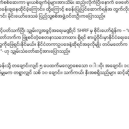
ရောက်စစ်ဆေးကာ မူးယစ်ချက်ရုံများအားသိမ်း ဆည်းလိုက်ပြီးနောက် ဖေဖော်ဝါ
ချနေထိုင်ခဲ့ကြောင်း၊ ထို့ကြောင့် စခန်းပြုပြင်ဆောက်ရန်အ တွက်လို
င်း မိုင်းယော်ဒေသခံ ပြည်သူ့စစ်အဖွဲ့ဝင်တဦးကပြောသည်။
ှင့်ပတ်သက်ပြီး သျှမ်းလူ့အခွင့်အရေးမဏ္ဍိုင် SHRF မှ စိုင်းဟော်ရှဲန်က
တော်ဘက်က ဖြူစင်တဲ့စေတနာသဘောထား ရှိရင် စားပွဲဝိုင်းမှာနိုင်ငံရေးဆွေ
ိုဖြေရှင်းနိုင်မယ်။ နိုင်ငံတကာဥပဒေနဲ့ဆိုရင်အခုလိုမျိုး တပ်မတော
”- ဟု သျှမ်းသံတော်ဆင့်အားပြောသည်။
သို့ တချောင်းလျင် ၅ ပေထက်မလျော့စေသော ၀ါးပိုး အချောင်း ၁၀၀ ၊
ထိုမျှမက တရွာလျှင် သစ် ၁၀ ချောင်း၊ သက်ကယ်၊ နှီးအစရှိသည်များ ဆင့်ဆိုသဖ