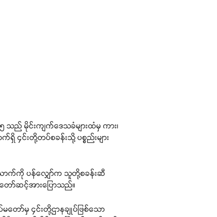
၆၅ သည် မိုင်းကျက်ဒေသခံများထံမှ ကား၊
ရှိ ၄င်းတို့တပ်စခန်းသို့ ပစ္စည်းများ
ယောက်ကို ပန်လျှော်က သူတို့စခန်းဆီ
းသံတော်ဆင့်အားပြောသည်။
မတော်မှ ၄င်းတို့ဌာနချုပ်ဖြစ်သော