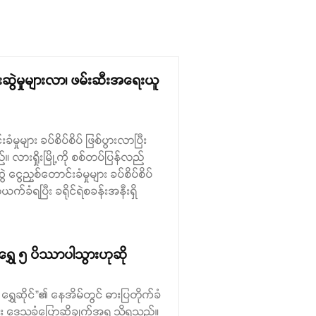
်ပေးဆွဲမှုများလာ၊ ဖမ်းဆီးအရေးယူ
ခံမှုများ ခပ်စိပ်စိပ် ဖြစ်ပွားလာပြီး
လားရှိုးမြို့ကို စစ်တပ်ပြန်လည်
 ငွေညှစ်တောင်းခံမှုများ ခပ်စိပ်စိပ်
ခံရပြီး ခရိုင်ရဲစခန်းအနီးရှိ
း ရွှေ ၅ ပိဿာပါသွားဟုဆို
 ရွှေဆိုင်”၏ နေအိမ်တွင် ဓားပြတိုက်ခံ
ြောင်း ဒေသခံပြောဆိုချက်အရ သိရသည်။