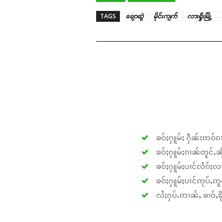
TAGS
ချောဆွဲ
မိုင်းကျက်
လားရှိုးမြို့
ၶဝ်ႈႁူမ်ႈ ႁဵၼ်းဢဝ်ၵၢ
ၶဝ်ႈႁူမ်ႈၵၢၼ်တူင်ႉၼိုင
ၶဝ်ႈႁူမ်ႈပၢင်လႅၵ်ႈလၢ
ၶဝ်ႈႁူမ်ႈပၢင်ဢုပ်ႇဢူဝ
လႆႈႁပ်ႉဢၢၼ်ႇ ၶၢဝ်ႇၶိုၵ