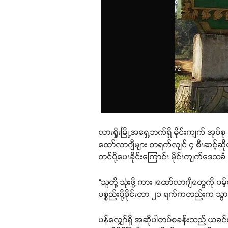
လားရှိုးမြို့အရှေ့ဘက်ရှိ မိုင်းကျက်
ထော်လာဂျီများ တရက်လျင် ၄ စီးဆင့်ဆိုချောဆ
တင်ပို့ပေးခိုင်းကြောင်း မိုင်းကျက်ဒေသ
“သူတို့ သုံးဖို့ ကား ၊ထော်လာဂျီတွေကို
ပစ္စည်းပို့ခိုင်းတာ ၂၁ ရက်ကတည်းက သ
ပန်လျှော်ရှိ အဆိုပါတပ်စခန်းသည် ယခင်