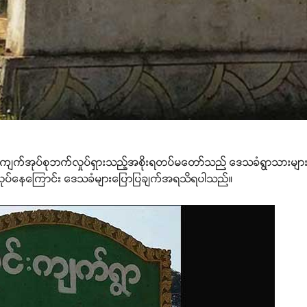
် မိုင်းကျက်အုပ်စုဘက်လှုပ်ရှားသည့်အစိုးရတပ်မတော်သည် ဒေသခံရွာသားမျာ
ြုလုပ်နေကြောင်း ဒေသခံများပြောပြချက်အရသိရပါသည်။