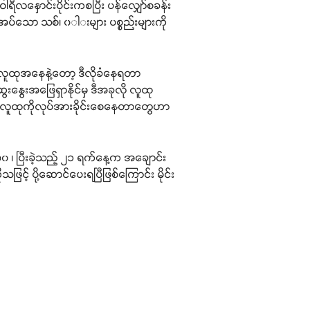
ရီလနှောင်းပိုင်းကစပြီး ပန်လျှော်စခန်း
အပ်သော သစ်၊ ၀ါးများ ပစ္စည်းများကို
 – “လူထုအနေနဲ့တော့ ဒီလိုခံနေရတာ
းနွေးအဖြေရှာနိုင်မှ ဒီအခုလို လူထု
်က လူထုကိုလုပ်အားခိုင်းစေနေတာတွေဟာ
 ပြီးခဲ့သည့် ၂၁ ရက်နေ့က အချောင်း
ြင့် ပို့ဆောင်ပေးရပြီဖြစ်ကြောင်း မိုင်း