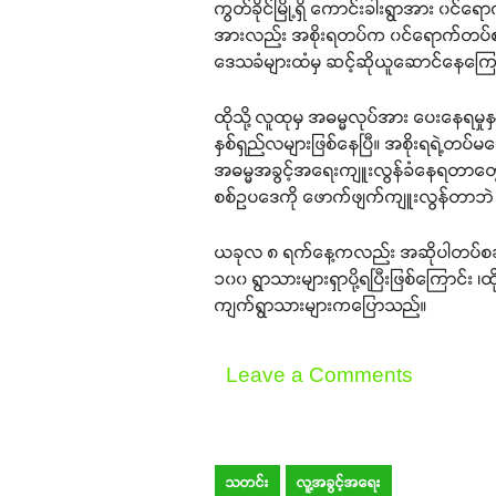
ကွတ်ခိုင်မြို့ရှိ ကောင်းခါးရွာအား ၀င်
အားလည်း အစိုးရတပ်က ၀င်ရောက်တပ်စခန်း
ဒေသခံများထံမှ ဆင့်ဆိုယူဆောင်နေကြော
ထိုသို့ လူထုမှ အဓမ္မလုပ်အား ပေးနေရမှုန
နှစ်ရှည်လများဖြစ်နေပြီ။ အစိုးရရဲ့တပ်မ
အဓမ္မအခွင့်အရေးကျူးလွန်ခံနေရတာတွေက
စစ်ဥပဒေကို ဖောက်ဖျက်ကျူးလွန်တာဘဲ 
ယခုလ ၈ ရက်နေ့ကလည်း အဆိုပါတပ်စခန်း
၁၀၀ ရွာသားများရှာပို့ရပြီးဖြစ်ကြောင်း ၊
ကျက်ရွာသားများကပြောသည်။
Leave a Comments
သတင်း
လူ့အခွင့်အရေး