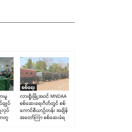
စစ်ရေး
ားမှု
လားရှိုးမြို့အဝင် MNDAA
်ချုပ်
စစ်ဆေးရေးဂိတ်တွင် စစ်
ုလုပ်
ကောင်စီယာဉ်တန်း အချိန်
ောတူ
အတော်ကြာ စစ်ဆေးခံရ