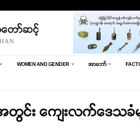
သံတော်ဆင့်
SHAN
WOMEN AND GENDER
အာဘော်
FACT
နယ်အတွင်း ကျေးလက်ဒေသခံမ