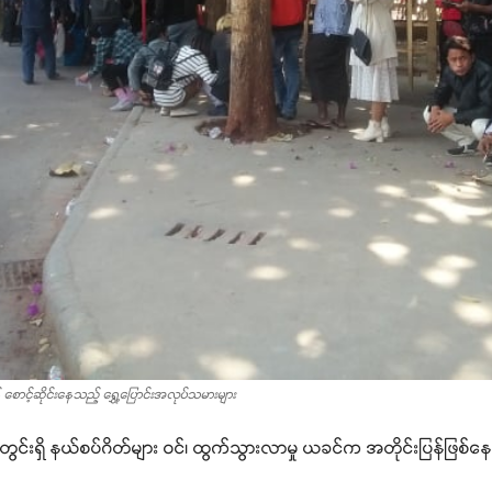
စောင့်ဆိုင်းနေသည့် ရွှေ့ပြောင်းအလုပ်သမားများ
တွင်းရှိ နယ်စပ်ဂိတ်များ ဝင်၊ ထွက်သွားလာမှု ယခင်က အတိုင်းပြန်ဖြစ်