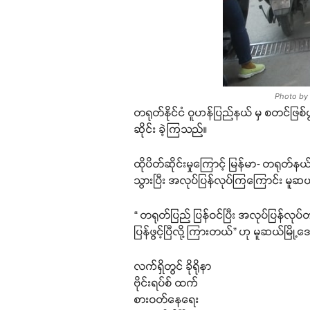
Photo by ထ
တရုတ်နိုင်ငံ ဝူဟန်ပြည်နယ် မှ စတင်ဖြစ်ပွာ
ဆိုင်း ခဲ့ကြသည်။
ထိုပိတ်ဆိုင်းမှုကြောင့် မြန်မာ- တရုတ
သွားပြီး အလုပ်ပြန်လုပ်ကြကြောင်း မ
“ တရုတ်ပြည် ပြန်ဝင်ပြီး အလုပ်ပြန်လုပ်
ပြန်ဖွင့်ပြီလို့ ကြားတယ်” ဟု မူဆယ်မြို
လက်ရှိတွင် ခိုရိုနာ
ဗိုင်းရပ်စ် ထက်
စားဝတ်နေရေး