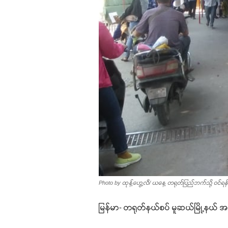
Photo by ထုန့်ဟွေ့လီ/ ယနေ့ တရုတ်ပြည်ဘက်သို့ ဝင်ရန် 
မြန်မာ- တရုတ်နယ်စပ် မူဆယ်မြို့နယ် အ