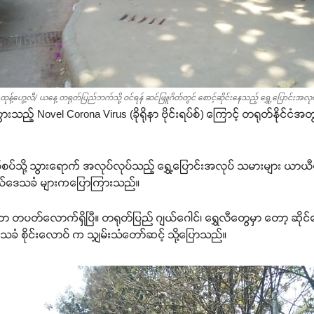
ုန့်ဟွေ့လီ/ ယနေ့ တရုတ်ပြည်ဘက်သို့ ဝင်ရန် ဆင်ဖြူဂိတ်တွင် စောင့်ဆိုင်းနေသည့် ရွှေ့ပြောင်းအလ
းသည့် Novel Corona Virus (ခိုရိုနာ ဗိုင်းရပ်စ်) ကြောင့် တရုတ်နိုင်ငံအတ
်နယ်စပ်သို့ သွားရောက် အလုပ်လုပ်သည့် ရွှေ့ပြောင်းအလုပ် သမားများ ယာ
ူဆယ်ဒေသခံ များကပြောကြားသည်။
တာ တပတ်လောက်ရှိပြီ။ တရုတ်ပြည် ဂျယ်ဂေါင်၊ ရွှေလီတွေမှာ တော့ ဆိုင်တွ
့ဒေသခံ စိုင်းလောဝ် က သျှမ်းသံတော်ဆင့် သို့ပြောသည်။