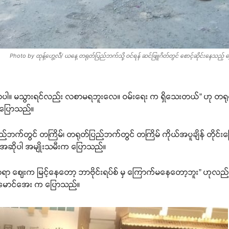
Photo by ထုန့်ဟွေ့လီ/ ယနေ့ တရုတ်ပြည်ဘက်သို့ ဝင်ရန် ဆင်ဖြူဂိတ်တွင် စောင့်ဆိုင်းနေသည့် 
ု့သွားတာပါ။ မသွားရင်လည်း လစာမရဘူးလေ။ ဝမ်းရေး က ရှိသေးတယ်” ဟု တရ
ု့ပြောသည်။
်ဘက်တွင် တကြိမ်၊ တရုတ်ပြည်ဘက်တွင် တကြိမ် ကိုယ်အပူချိန် တိုင်းကြေ
 အဆိုပါ အမျိုးသမီးက ပြောသည်။
ာရာ ဈေးက မြင့်နေတော့ ဘာဗိုင်းရပ်စ် မှ ကြောက်မနေတော့ဘူး” ဟုလည်း
း မောင်အေး က ပြောသည်။