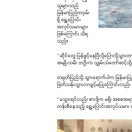
သူများသည်
မြန်မာပြည်တဝှမ်း
ရှိ ရွှေ့ပြောင်း
အလုပ်သမားများ
ဖြစ်ကြောင်း သိရ
သည်။
“ ဆိုင်တွေ ပြန်ဖွင့်နေပြီလို့ပြောလိ
အမျိုးသမီး တဦးက သျှမ်းသံတော်ဆင့်သိ
တရုတ်ပြည်သို့ သွားရောက်ပါက မြန်မာပြည
ဖြတ်သန်းသွားလာခွင့်မပြုကြောင်းလည်း
“ မသွားရင်လည်း စားဖို့က မရှိ၊ အစစအရ
တန်းစီနေသည့် ရွှေ့ပြောင်းအလုပ်သမာ