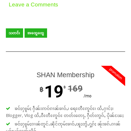
Leave a Comments
သတင်း
အထွေထွေ
promotion
SHAN Membership
19
169
฿
฿
/mo
ၶဝ်ႈႁူမ်ႈ ႁဵၼ်းဢဝ်ၵၢၼ်ၶၢဝ်ႇ၊ ရေႊတီႊဢူဝ်ႊ၊ ထႆႇႁၢင်ႈ၊
Blogger, Vlog ထႆႇဝီႊတီႊဢူဝ်ႊ တတ်းတေႃႇ ႁဵတ်းဢွၵ်ႇ ပိုၼ်ၽႄႈ
ၶဝ်ႈႁူမ်ႈၵၢၼ်တူင်ႉၼိုင်ၸုမ်းၶၢဝ်ႇၽူႈတွႆႇႁွၵ်ႈ ၼႂ်းၶၵ်ႉၵၢၼ်
ပူၵ်းပွင်ၵၢၼ်သိုဝ်ႇ