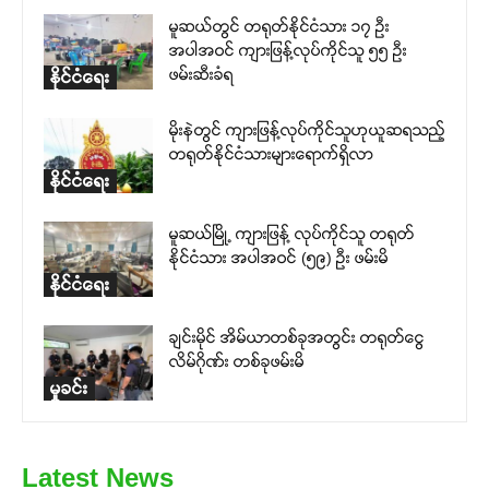
မူဆယ်တွင် တရုတ်နိုင်ငံသား ၁၇ ဦး
အပါအဝင် ကျားဖြန့်လုပ်ကိုင်သူ ၅၅ ဦး
ဖမ်းဆီးခံရ
နိုင်ငံရေး
မိုးနဲတွင် ကျားဖြန့်လုပ်ကိုင်သူဟုယူဆရသည့်
တရုတ်နိုင်ငံသားများရောက်ရှိလာ
နိုင်ငံရေး
မူဆယ်မြို့ ကျားဖြန့် လုပ်ကိုင်သူ တရုတ်
နိုင်ငံသား အပါအဝင် (၅၉) ဦး ဖမ်းမိ
နိုင်ငံရေး
ချင်းမိုင် အိမ်ယာတစ်ခုအတွင်း တရုတ်ငွေ
လိမ်ဂိုဏ်း တစ်ခုဖမ်းမိ
မှုခင်း
Latest News