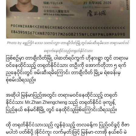
Photo by ရွှေကြိဂံ ဒေသ သတင်းလွှာ-တာချီလိတ်မြို့တွင်ဖမ်းဆီးရမိသော တရားမဝင်ဝင်
ရောက်နေထိုင်သည့်တရုတ်နိုင်ငံသား
ဖြစ်စဉ်မှာ တာချီလိတ်မြို့ ပါဆတ်ရပ်ကွက် ဟိုနားရွာ တွင် တရားမ
ဝင်နေထိုင်သည့် တရုတ်နိုင်ငံသား တဦးကို အောက်တိုဘာ ၅ ရက်
ညနေပိုင်းတွင် ဖမ်းဆီးရမိကြောင်း တာချီလိတ် မြို့မ ရဲစခန်းမှ
စုံစမ်းသိရသည်။
အဆိုပါ မြန်မာပြည်အတွင်း တရားမဝင်နေထိုင်သည့် တရုတ်
နိုင်ငံသား Mr.Zhan Zhengcheng သည် တရုတ်နိုင်ငံ ဖုကျန့်
ပြည်နယ် စန်မင်စီမြို့ တွင် နေထိုင်သူဖြစ်ကြောင်းသိရသည်။
ထို တရုတ်နိုင်ငံသားသည် လွန်ခဲ့သည့် တလခန့်က ပြည်ဝင်ခွင့် ဗီဇာ
မပါဘဲ ပတ်စ်ပို့ (နိုင်ငံကူး လက်မှတ်)ဖြင့် မြန်မာ-လာအို နယ်စပ် မဲ