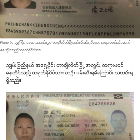
Photo by ရွှေကြိဂံ ဒေသ သတင်းလွှာ-တာချီလိတ်မြို့တွင်ဖမ်းဆီးရမိသော တရားမဝင်ဝင်ရောက်
နေထိုင်သည့်တရုတ်နိုင်ငံသား
သျှမ်းပြည်နယ် အရှေ့ပိုင်း တာချီလိတ်မြို့ အတွင်း တရားမဝင်
နေထိုင်သည့် တရုတ်နိုင်ငံသား တဦး ဖမ်းဆီးရမိကြောင်း သတင်းရ
ရှိသည်။