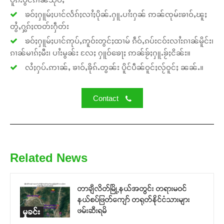
ၶဝ်ႈႁူမ်ႈပၢင်လႅၵ်ႈလၢႆႈပိုၼ်ႉႁူႉပၢႆးႁၼ် ဢၼ်ၸုမ်းၶၢဝ်ႇၽူႈ
တွႆႇႁွၵ်ႈၸတ်းႁဵတ်း
ၶဝ်ႈႁူမ်ႈပၢင်ဢုပ်ႇဢူဝ်းတွင်ႈထၢမ် ၵဵဝ်ႇၵပ်းငဝ်းလၢႆးၵၢၼ်မိူင်း၊
ၵၢၼ်မၢၵ်ႈမီး၊ ပၢႆးမွၼ်း လႄႈ ႁူဝ်ၶေႃႈ ဢၼ်ၶႂ်ႈႁူႉၶႂ်ႈငိၼ်း။
လႆႈႁပ်ႉဢၢၼ်ႇ ၶၢဝ်ႇၶိုၵ်ႉတွၼ်း ပိူင်ပဵၼ်ဝူင်ႈလႂ်ဝူင်ႈ ၼၼ်ႉ။
Contact
Related News
တာချီလိတ်မြို့နယ်အတွင်း တရားမဝင်
နယ်စပ်ဖြတ်ကျော် တရုတ်နိုင်ငံသားများ
ဖမ်းဆီးရမိ
မှုခင်း