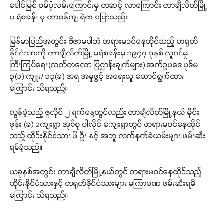
ခေါင်မြစ် ဝမ်ပုံလမ်းကြောင်းမှ တဆင့် လာကြောင်း တာချီလိတ်မြို့
မ ရဲစခန်း မှ တာဝန်ကျ ရဲက ပြောသည်။
မြန်မာပြည်အတွင်း ဗီဇာမပါဘဲ တရားမဝင်နေထိုင်သည့် တရုတ်
နိုင်ငံသားကို တာချီလိတ်မြို့ မရဲစခန်းမှ ၁၉၄၇ ခုနစ် လူဝင်မှု
ကြီးကြပ်ရေး(လတ်တလော ပြဌာန်းချက်များ) အက်ဥပဒေ ပုဒ်မ
၃(၁) ကျူး/ ၁၃(ခ) အရ အမှုဖွင့် အရေးယူ ဆောင်ရွက်ထား
ကြောင်း သိရသည်။
လွန်ခဲ့သည့် ဇူလိုင် ၂ ရက်နေ့တွင်လည်း တာချီလိတ်မြို့နယ် မိုင်း
ဖုန်း (ခ) ကျေးရွာ အုပ်စု ပါလိုင် ကျေးရွာတွင် တရားမဝင်နေထိုင်
သည့် ထိုင်းနိုင်ငံသား ၆ ဦး နှင့် အတူ လက်နက်ခဲယမ်းများ ဖမ်းဆီး
ရမိခဲ့သည်။
ယခုနှစ်အတွင်း တာချီလိတ်မြို့နယ်တွင် တရားမဝင်နေထိုင်သည့်
ထိုင်းနိုင်ငံသားနှင့် တရုတ်နိုင်ငံသားများ မကြာခဏ ဖမ်းဆီးရမိ
ကြောင်း သိရသည်။