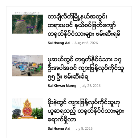
တာချီလိတ်မြို့နယ်အတွင်း
တရားမဝင် နယ်စပ်ဖြတ်ကျော်
တရုတ်နိုင်ငံသားများ ဖမ်းဆီးရမိ
-
August 8, 2026
Sai Hseng Aai
မူဆယ်တွင် တရုတ်နိုင်ငံသား ၁၇
ဦးအပါအဝင် ကျားဖြန့်လုပ်ကိုင်သူ
၅၅ ဦး ဖမ်းဆီးခံရ
-
July 25, 2026
Sai Khwan Murng
မိုးနဲတွင် ကျားဖြန့်လုပ်ကိုင်သူဟု
ယူဆရသည့် တရုတ်နိုင်ငံသားများ
ရောက်ရှိလာ
-
July 8, 2026
Sai Hseng Aai