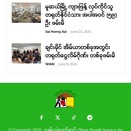
မူဆယ်မြို့ ကျားဖြန့် လုပ်ကိုင်သူ
တရုတ်နိုင်ငံသား အပါအဝင် (၅၉)
ဦး ဖမ်းမိ
-
June 23, 2026
Sai Hseng Aai
ချင်းမိုင် အိမ်ယာတစ်ခုအတွင်း
တရုတ်ငွေလိမ်ဂိုဏ်း တစ်ခုဖမ်းမိ
-
June 8, 2026
SHAN
© Copyright 2026. သျှမ်းသံတော်ဆင့် (Shan Herald Agency for