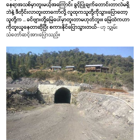
နေရာအသစ်မှာတူးမယ့်အကြောင်း
ခွင့်ပြုချက်တောင်းတာလဲမရှိ
ဘဲနဲ့
ဒီတိုင်းလာတူးတာကော်လို့
လူထုကသူတို့ကိုသွားပြောတော့
သူတို့က
..
ခင်ဗျားတို့မြေပေါ်မှာတူးတာမဟုတ်ဘူး။
မြေထဲကဟာ
ကိုတူးယူနေတာဆိုပြီး
စကားနိုင်ပြောသွားတယ်
– ဟု သျှမ်း
သံတော်ဆင့်အားပြောသည်။