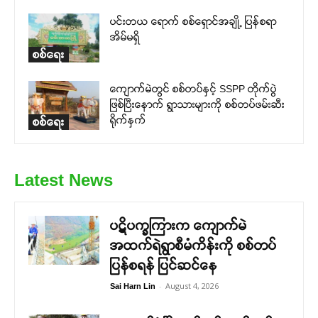
ပင်းတယ ရောက် စစ်ရှောင်အချို့ ပြန်စရာ
အိမ်မရှိ
စစ်ရေး
ကျောက်မဲတွင် စစ်တပ်နှင့် SSPP တိုက်ပွဲ
ဖြစ်ပြီးနောက် ရွာသားများကို စစ်တပ်ဖမ်းဆီး
ရိုက်နှက်
စစ်ရေး
Latest News
ပဋိပက္ခကြားက ကျောက်မဲ
အထက်ရဲရွာစီမံကိန်းကို စစ်တပ်
ပြန်စရန် ပြင်ဆင်နေ
-
August 4, 2026
Sai Harn Lin