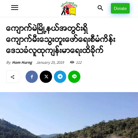
Donate
ကျောက်မဲမြို့နယ်အတွင်းရှိ
ကျောက်မီးသွေးတူးဖော်ရေးစီမံကိန်း
ဒေသခံလူထုကျန်းမာရေးထိခိုက်
January 25, 2019
112
By
Hom Hurng