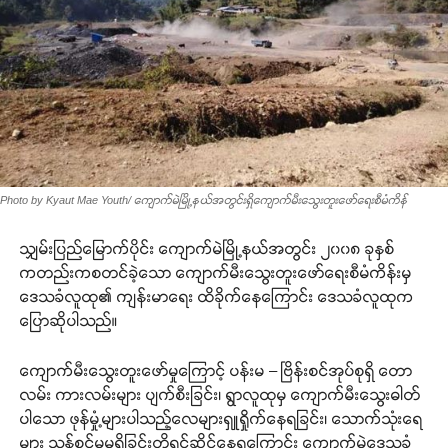
Photo by Kyaut Mae Youth/ ကျောက်မဲမြို့နယ်အတွင်းရှိကျောက်မီးသွေးတူးဖော်ရေးစီမံကိန်
သျှမ်းပြည်မြောက်ပိုင်း ကျောက်မဲမြို့နယ်အတွင်း ၂၀၀၈ ခုနှစ်
ကတည်းကစတင်ခဲ့သော ကျောက်မီးသွေးတူးဖော်ရေးစီမံကိန်းမှ
ဒေသခံလူထု၏ ကျန်းမာရေး ထိခိုက်နေကြောင်း ဒေသခံလူထုက
ပြောဆိုပါသည်။
ကျောက်မီးသွေးတူးဖော်မှုကြောင့် ပန်းမ – ဗြိန်းစင်အုပ်စုရှိ တော
လမ်း ကားလမ်းများ ပျက်စီးခြင်း၊ ရွာလူထုမှ ကျောက်မီးသွေးဓါတ်
ပါသော ဖုန်မှုံ့များပါသည့်လေများရှူရှိုက်နေရခြင်း၊ သောက်သုံးရေ
များ သန့်စင်မှုမရှိခြင်းတို့ရင်ဆိုင်နေရကြောင်း ကျောက်မဲဒေသခံ