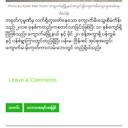
Photo by Kyaut Mae Youth/ ကျောက်မဲမြို့နယ်အတွင်းရှိကျောက်မီးသွေးတူးဖော်ရေး
စီမံကိန်း
တရုတ်ကုမ္မဏီမှ လက်ရှိတူးဖော်နေသော ကျောက်မီးသွေးစီမံကိန်း
သည် ၂၀၀၈ ခုနှစ်ကတည်းကစတင်လာခြင်းဖြစ်ပြီး ၁၀ နှစ်ကျော်ရှိ
ပြီဖြစ်သည်။ ကျောက်မဲမြို့နယ် နှင့် မိုင် ၂၀ ခန့်အကွာရှိ ပန်ကွမ်
နှင့် ပန်စံရွာကြားတွင်တည်ရှိပြီး ပန်းမ- ဗြိန်းစင် အုပ်စုအတွင်း
ကျောက်မဲ-မိုးကုတ်ကားလမ်းဘေးတွင် တည်ရှိပါသည်။
Leave a Comments
သတင်း
သဘာဝအရင်းအမြစ်