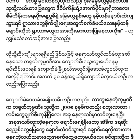
ဝင်းက – “
ဒီကိစ္စ မိုင်းတန်လူထုကလည်း စိုးရိမ်မှုတွေရှိနေတယ်။
သူတို့လယ်ယာမြေတွေက ဒီစီမံကိန်းရဲ့အောက်ပိုင်းမှာရှိတာလေ။
စီမံကိန်းကရေဆိုးရေညှစ်နဲ့ မြေတွေနှုန်းတွေ နမ့်တန်ချောင်းထဲကျ
သွားရင် ရွာသားတွေစိုက်ပျိုးရေးအတွက်ခက်ခဲမယ်လေ။နမ့်တန်
ချောင်းကိုဘဲ ရွာသားတွေကအားကိုးအားထားပြုနေတာကိုး။” –
ဟု
သျှမ်းသံတော်ဆင့်အားပြောသည်။
ထိုသို့ဆိုးကျိုးများရရှိမည်ဖြစ်သဖြင့် နေရာသစ်တွင်ထပ်မံတူးဖော်
နေသော တရုတ်ကုမ္မဏီအား ကျောက်မီးသွေးတူးဖော်နေမှု
ရပ်ဆိုင်းပေးရန် ကျောက်မဲမြို့နယ်အတွင်းရှိဒေသခံလူငယ်ထုက
အလိုရှိကြောင်း အသက် ၃၀ ခန့်အရွယ်ရှိကျောက်မဲလူငယ်တဦးက
လည်းပြောသည်။
ကျောက်မဲဒေသခံအမျိုးသမီးတဦးကလည်း-
လာတူးနေတဲ့ကုမ္မဏီ
က
တရုတ်ကုမ္မဏီ။
သူတို့က
၂၀၀၈
ခုနှစ်ကတည်း
စတူးလာတာ
။
လမ်းတွေပျက်စီးကုန်ပြီလေ။
အခု
နေရာသစ်မှာထပ်တူးနေပြီ။
အခုအသစ်တူးတဲ့နေရာက
ချောင်းရေနဲ့နီးတော့
အဲဒီက
ရေဆိုး
ရေညှစ်တွေမြေတွေ
ချောင်းထဲဝင်သွားရင်
ချောင်းရေကိုအားထား
နေရတဲ့လယ်သမားတွေအခက်တွေ့တော့မယ်လေ။
ခင်ဗျားတို့က
ဒီ