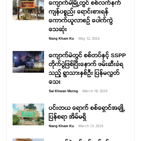
ကျောက်မဲမြို့တွင် စစ်လက်နက်
ကျန်ပစ္စည်း ရောင်းစားရန်
ကောက်ယူလာစဉ် ပေါက်ကွဲ
သေဆုံး
-
May 12, 2026
Nang Kham Ku
ကျောက်မဲတွင် စစ်တပ်နှင့် SSPP
တိုက်ပွဲဖြစ်ပြီးနောက် ဖမ်းဆီးခံရ
သည့် ရွာသားနှစ်ဦး ပြန်မလွှတ်
သေး
-
March 18, 2026
Sai Khwan Murng
ပင်းတယ ရောက် စစ်ရှောင်အချို့
ပြန်စရာ အိမ်မရှိ
-
March 13, 2026
Nang Kham Ku