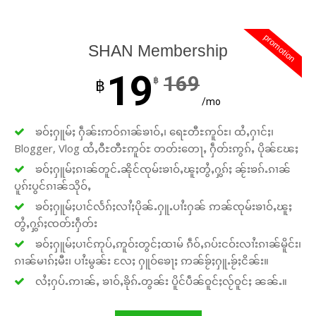
promotion
SHAN Membership
19
169
฿
฿
/mo
ၶဝ်ႈႁူမ်ႈ ႁဵၼ်းဢဝ်ၵၢၼ်ၶၢဝ်ႇ၊ ရေႊတီႊဢူဝ်ႊ၊ ထႆႇႁၢင်ႈ၊
Blogger, Vlog ထႆႇဝီႊတီႊဢူဝ်ႊ တတ်းတေႃႇ ႁဵတ်းဢွၵ်ႇ ပိုၼ်ၽႄႈ
ၶဝ်ႈႁူမ်ႈၵၢၼ်တူင်ႉၼိုင်ၸုမ်းၶၢဝ်ႇၽူႈတွႆႇႁွၵ်ႈ ၼႂ်းၶၵ်ႉၵၢၼ်
ပူၵ်းပွင်ၵၢၼ်သိုဝ်ႇ
ၶဝ်ႈႁူမ်ႈပၢင်လႅၵ်ႈလၢႆႈပိုၼ်ႉႁူႉပၢႆးႁၼ် ဢၼ်ၸုမ်းၶၢဝ်ႇၽူႈ
တွႆႇႁွၵ်ႈၸတ်းႁဵတ်း
ၶဝ်ႈႁူမ်ႈပၢင်ဢုပ်ႇဢူဝ်းတွင်ႈထၢမ် ၵဵဝ်ႇၵပ်းငဝ်းလၢႆးၵၢၼ်မိူင်း၊
ၵၢၼ်မၢၵ်ႈမီး၊ ပၢႆးမွၼ်း လႄႈ ႁူဝ်ၶေႃႈ ဢၼ်ၶႂ်ႈႁူႉၶႂ်ႈငိၼ်း။
လႆႈႁပ်ႉဢၢၼ်ႇ ၶၢဝ်ႇၶိုၵ်ႉတွၼ်း ပိူင်ပဵၼ်ဝူင်ႈလႂ်ဝူင်ႈ ၼၼ်ႉ။