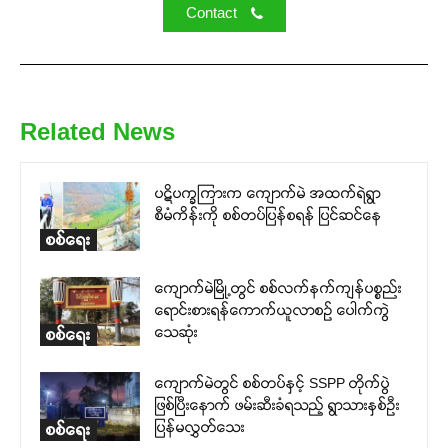
Contact
Related News
ပဋိပက္ခကြားက ကျောက်မဲ အထက်ရဲရွာ
စီမံကိန်းကို စစ်တပ်ပြန်စရန် ပြင်ဆင်နေ
စစ်ရေး
ကျောက်မဲမြို့တွင် စစ်လက်နက်ကျန်ပစ္စည်း
ရောင်းစားရန်ကောက်ယူလာစဉ် ပေါက်ကွဲ
သေဆုံး
စစ်ရေး
ကျောက်မဲတွင် စစ်တပ်နှင့် SSPP တိုက်ပွဲ
ဖြစ်ပြီးနောက် ဖမ်းဆီးခံရသည့် ရွာသားနှစ်ဦး
ပြန်မလွှတ်သေး
စစ်ရေး