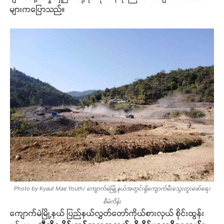
များကပြောသည်။
Photo by Kyaut Mae Youth/ ကျောက်မဲမြို့နယ်အတွင်းရှိကျောက်မီးသွေးတူးဖော်ရေး
စီမံကိန်း
ကျောက်မဲမြို့နယ် ပြည်နယ်လွှတ်တော်ကိုယ်စားလှယ် စိုင်းထွန်း