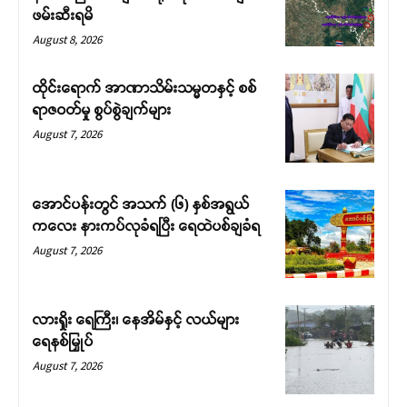
ဖမ်းဆီးရမိ
August 8, 2026
ထိုင်းရောက် အာဏာသိမ်းသမ္မတနှင့် စစ်
ရာဇဝတ်မှု စွပ်စွဲချက်များ
August 7, 2026
အောင်ပန်းတွင် အသက် (၆) နှစ်အရွယ်
ကလေး နားကပ်လုခံရပြီး ရေထဲပစ်ချခံရ
August 7, 2026
လားရှိုး ရေကြီး၊ နေအိမ်နှင့် လယ်များ
ရေနစ်မြှုပ်
August 7, 2026