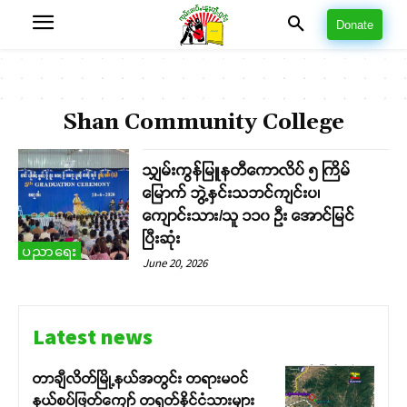
Donate
Shan Community College
သျှမ်းကွန်မြူနတီကောလိပ် ၅ ကြိမ်
မြောက် ဘွဲ့နှင်းသဘင်ကျင်းပ၊
ကျောင်းသား/သူ ၁၁၀ ဦး အောင်မြင်
ပြီးဆုံး
ပညာရေး
June 20, 2026
Latest news
တာချီလိတ်မြို့နယ်အတွင်း တရားမဝင်
နယ်စပ်ဖြတ်ကျော် တရုတ်နိုင်ငံသားများ