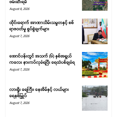
ဖမ်းဆီးရမိ
August 8, 2026
ထိုင်းရောက် အာဏာသိမ်းသမ္မတနှင့် စစ်
ရာဇဝတ်မှု စွပ်စွဲချက်များ
August 7, 2026
အောင်ပန်းတွင် အသက် (၆) နှစ်အရွယ်
ကလေး နားကပ်လုခံရပြီး ရေထဲပစ်ချခံရ
August 7, 2026
လားရှိုး ရေကြီး၊ နေအိမ်နှင့် လယ်များ
ရေနစ်မြှုပ်
August 7, 2026