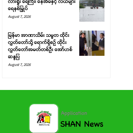
လားရှိုး ရေကြီး၊ နေအိမ်နှင့် လယ်များ
ရေနစ်မြှုပ်
August 7, 2026
မြန်မာ အာဏာသိမ်း သမ္မတ ထိုင်း
လွှတ်တော်သို့ ရောက်ရှိစဉ် ထိုင်း
လွှတ်တော်အမတ်တစ်ဦး အော်ဟစ်
ဆန္ဒပြ
August 7, 2026