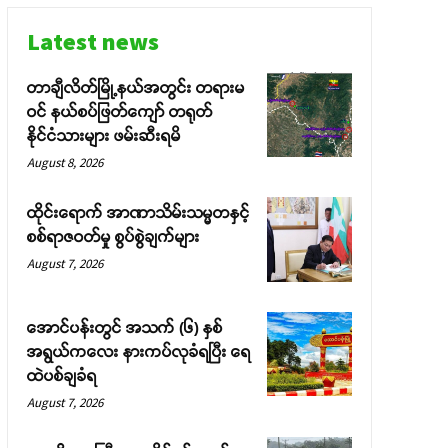
Latest news
တာချီလိတ်မြို့နယ်အတွင်း တရားမ
ဝင် နယ်စပ်ဖြတ်ကျော် တရုတ်
နိုင်ငံသားများ ဖမ်းဆီးရမိ
August 8, 2026
ထိုင်းရောက် အာဏာသိမ်းသမ္မတနှင့်
စစ်ရာဇဝတ်မှု စွပ်စွဲချက်များ
August 7, 2026
အောင်ပန်းတွင် အသက် (၆) နှစ်
အရွယ်ကလေး နားကပ်လုခံရပြီး ရေ
ထဲပစ်ချခံရ
August 7, 2026