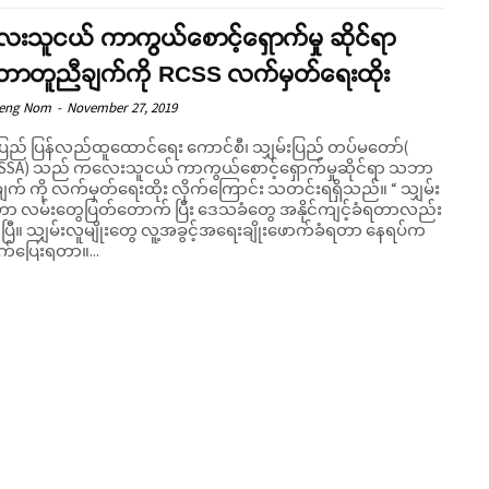
းသူငယ် ကာကွယ်စောင့်ရှောက်မှု ဆိုင်ရာ
ာတူညီချက်ကို RCSS လက်မှတ်ရေးထိုး
Seng Nom
-
November 27, 2019
းပြည် ပြန်လည်ထူထောင်ရေး ကောင်စီ၊ သျှမ်းပြည် တပ်မတော်(
SSA) သည် ကလေးသူငယ် ကာကွယ်စောင့်ရှောက်မှုဆိုင်ရာ သဘာ
က် ကို လက်မှတ်ရေးထိုး လိုက်ကြောင်း သတင်းရရှိသည်။ “ သျှမ်း
ဟာ လမ်းတွေပြတ်တောက် ပြီး ဒေသခံတွေ အနိုင်ကျင့်ခံရတာလည်း
ပြီ။ သျှမ်းလူမျိုးတွေ လူ့အခွင့်အရေးချိုးဖောက်ခံရတာ နေရပ်က
က်ပြေးရတာ။...