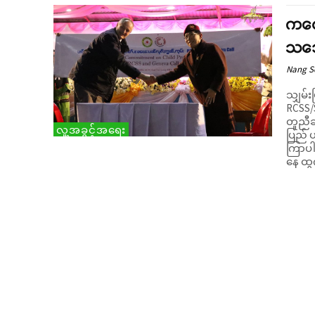
ကလေ
သဘေ
Nang 
သျှမ်
RCSS/
တူညီချ
လူ့အခွင့်အရေး
ပြည် 
ကြာပါ
နေ ထွ