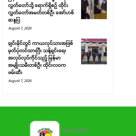
လွှတ်တော်သို့ ရောက်ရှိစဉ် ထိုင်း
လွှတ်တော်အမတ်တစ်ဦး အော်ဟစ်
ဆန္ဒပြ
August 7, 2026
ချင်းမိုင်တွင် ကာယလုပ်သားအဖြစ်
မှတ်ပုံတင်ထားပြီး သန့်ရှင်းရေး
အလုပ်လုပ်ကိုင်သည့် မြန်မာ
အမျိုးသမီးတစ်ဦး ထိုင်းလဝက
ဖမ်းဆီး
August 7, 2026