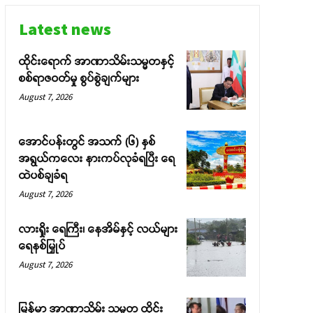
Latest news
ထိုင်းရောက် အာဏာသိမ်းသမ္မတနှင့်
စစ်ရာဇဝတ်မှု စွပ်စွဲချက်များ
August 7, 2026
အောင်ပန်းတွင် အသက် (၆) နှစ်
အရွယ်ကလေး နားကပ်လုခံရပြီး ရေ
ထဲပစ်ချခံရ
August 7, 2026
လားရှိုး ရေကြီး၊ နေအိမ်နှင့် လယ်များ
ရေနစ်မြှုပ်
August 7, 2026
မြန်မာ အာဏာသိမ်း သမ္မတ ထိုင်း