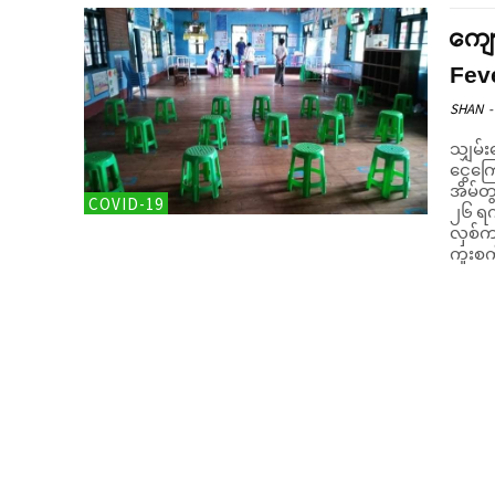
ကျော
Feve
SHAN
-
သျှမ်
ငွေကြ
အိမ်တွ
COVID-19
၂၆ ရက်
လှစ်ကာ က
ကူးစက်