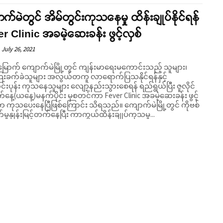
က်မဲတွင် အိမ်တွင်းကုသနေမှု ထိန်းချုပ်နိုင်ရန်
r Clinic အခမဲ့ဆေးခန်း ဖွင့်လှစ်
July 26, 2021
းမြောက် ကျောက်မဲမြို့တွင် ကျန်းမာရေးမကောင်းသည့် သူများ၊
ေးခက်ခဲသူများ အလွယ်တကူ လာရောက်ပြသနိုင်ရန်နှင့်
င်းပုန်း ကုသနေသူများ လျော့နည်းသွားစေရန် ရည်ရွယ်ပြီး ဇူလိုင်
နေ့(ယနေ့)မနက်ပိုင်း မှစတင်ကာ Fever Clinic အခမဲ့ဆေးခန်း ဖွင့်
ုသပေးနေပြီဖြစ်ကြောင်း သိရသည်။ ကျောက်မဲမြို့တွင် ကိုဗစ်
မှုနှုန်းမြင့်တက်နေပြီး ကာကွယ်ထိန်းချုပ်ကုသမှု...