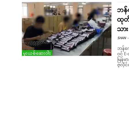
ဘန်
ထုတ်
သား 
SHAN
-
ဘန်ကေ
မူးယစ်ဆေးဝါး
ဝင် E-
မြန်မာန
ဇူလိုင