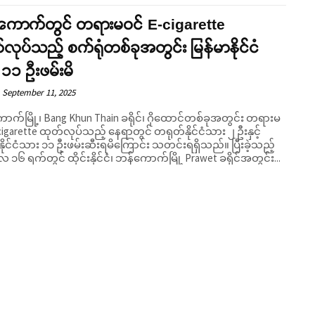
ကောက်တွင် တရားမဝင် E-cigarette
လုပ်သည့် စက်ရုံတစ်ခုအတွင်း မြန်မာနိုင်ငံ
၁၁ ဦးဖမ်းမိ
September 11, 2025
ာက်မြို့၊ Bang Khun Thain ခရိုင်၊ ဂိုထောင်တစ်ခုအတွင်း တရားမ
cigarette ထုတ်လုပ်သည့် နေရာတွင် တရုတ်နိုင်ငံသား ၂ ဦးနှင့်
ိုင်ငံသား ၁၁ ဦးဖမ်းဆီးရမိကြောင်း သတင်းရရှိသည်။ ပြီးခဲ့သည့်
်လ ၁၆ ရက်တွင် ထိုင်းနိုင်ငံ၊ ဘန်ကောက်မြို့ Prawet ခရိုင်အတွင်း...