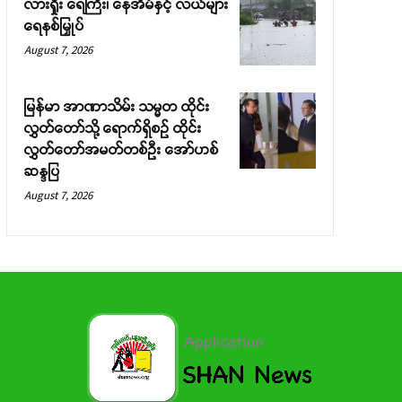
လားရှိုး ရေကြီး၊ နေအိမ်နှင့် လယ်များ
ရေနစ်မြှုပ်
August 7, 2026
မြန်မာ အာဏာသိမ်း သမ္မတ ထိုင်း
လွှတ်တော်သို့ ရောက်ရှိစဉ် ထိုင်း
လွှတ်တော်အမတ်တစ်ဦး အော်ဟစ်
ဆန္ဒပြ
August 7, 2026