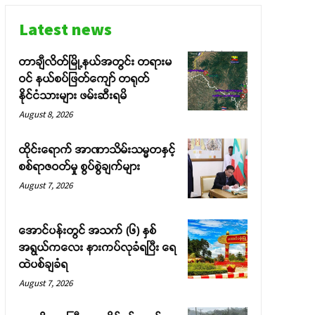
Latest news
တာချီလိတ်မြို့နယ်အတွင်း တရားမ
ဝင် နယ်စပ်ဖြတ်ကျော် တရုတ်
နိုင်ငံသားများ ဖမ်းဆီးရမိ
August 8, 2026
ထိုင်းရောက် အာဏာသိမ်းသမ္မတနှင့်
စစ်ရာဇဝတ်မှု စွပ်စွဲချက်များ
August 7, 2026
အောင်ပန်းတွင် အသက် (၆) နှစ်
အရွယ်ကလေး နားကပ်လုခံရပြီး ရေ
ထဲပစ်ချခံရ
August 7, 2026