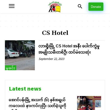
Donate
CS Hotel
လားရှိုးမြို့ CS Hotel အနီး ပေါက်ကွဲမှု
အမျိုးသမီးတစ်ဦး ထပ်မံသေဆုံး
September 22, 2023
မှုခင်း
Latest news
အောင်ပန်းမြို့ အသက် (၆) နှစ်အရွယ်
ကလေးထံ နားကပ်လုပြီး သတ်ခဲ့သူကို