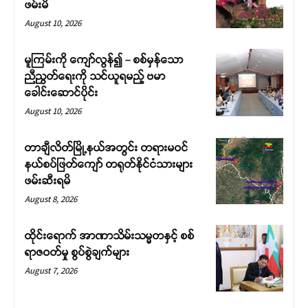
ဖမ်းမိ
August 10, 2026
မူကြမ်းကို ကျော်လွန်၍ – စစ်မှန်သော
ညီညွတ်ရေးကို သင်ယူရမည့် ဗမာ
ခေါင်းဆောင်ပိုင်း
August 10, 2026
တာချီလိတ်မြို့နယ်အတွင်း တရားမဝင်
နယ်စပ်ဖြတ်ကျော် တရုတ်နိုင်ငံသားများ
ဖမ်းဆီးရမိ
August 8, 2026
ထိုင်းရောက် အာဏာသိမ်းသမ္မတနှင့် စစ်
ရာဇဝတ်မှု စွပ်စွဲချက်များ
August 7, 2026