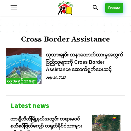
Donate
Cross Border Assistance
လူသားချင်း စာနာထောက်ထားမှုအတွက်
ပြည်သူများကို Cross Border
Assistance ဆောက်ရွက်ပေးသင့်
July 20, 2023
လူ့အခွင့်အရေး
Latest news
တာချီလိတ်မြို့နယ်အတွင်း တရားမဝင်
နယ်စပ်ဖြတ်ကျော် တရုတ်နိုင်ငံသားများ