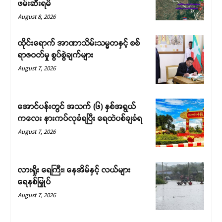
ဖမ်းဆီးရမိ
August 8, 2026
ထိုင်းရောက် အာဏာသိမ်းသမ္မတနှင့် စစ်
ရာဇဝတ်မှု စွပ်စွဲချက်များ
August 7, 2026
အောင်ပန်းတွင် အသက် (၆) နှစ်အရွယ်
ကလေး နားကပ်လုခံရပြီး ရေထဲပစ်ချခံရ
August 7, 2026
လားရှိုး ရေကြီး၊ နေအိမ်နှင့် လယ်များ
ရေနစ်မြှုပ်
August 7, 2026