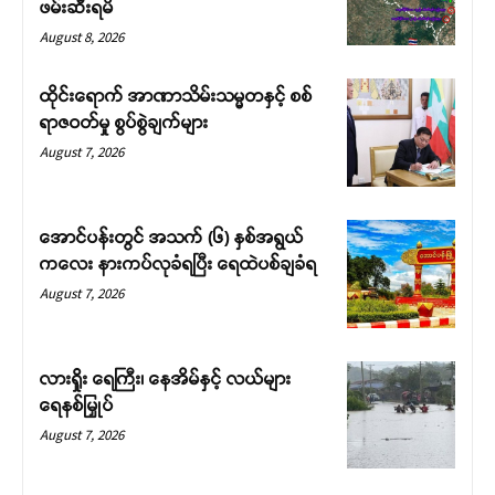
ဖမ်းဆီးရမိ
August 8, 2026
ထိုင်းရောက် အာဏာသိမ်းသမ္မတနှင့် စစ်
ရာဇဝတ်မှု စွပ်စွဲချက်များ
August 7, 2026
အောင်ပန်းတွင် အသက် (၆) နှစ်အရွယ်
ကလေး နားကပ်လုခံရပြီး ရေထဲပစ်ချခံရ
August 7, 2026
လားရှိုး ရေကြီး၊ နေအိမ်နှင့် လယ်များ
ရေနစ်မြှုပ်
August 7, 2026