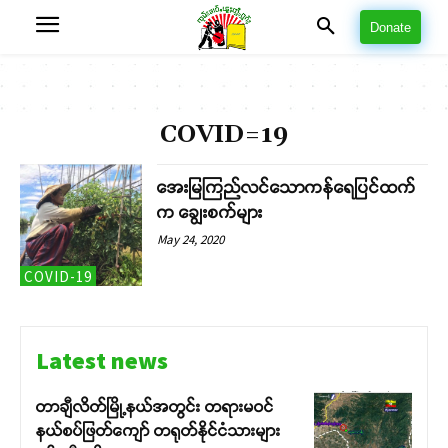
Donate
COVID=19
အေးမြကြည်လင်သောကန်ရေပြင်ထက်
က ချွေးစက်များ
May 24, 2020
COVID-19
Latest news
တာချီလိတ်မြို့နယ်အတွင်း တရားမဝင်
နယ်စပ်ဖြတ်ကျော် တရုတ်နိုင်ငံသားများ