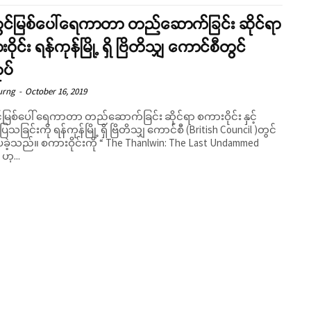
ွင်မြစ်ပေါ်ရေကာတာ တည်ဆောက်ခြင်း ဆိုင်ရာ
ဝိုင်း ရန်ကုန်မြို့ ရှိ ဗြိတိသျှ ကောင်စီတွင်
ုပ်
urng
-
October 16, 2019
်မြစ်ပေါ် ရေကာတာ တည်ဆောက်ခြင်း ဆိုင်ရာ စကားဝိုင်း နှင့်
်ပြသခြင်းကို ရန်ကုန်မြို့ ရှိ ဗြိတိသျှ ကောင်စီ (British Council )တွင်
ကို “ The Thanlwin: The Last Undammed
 ဟု...