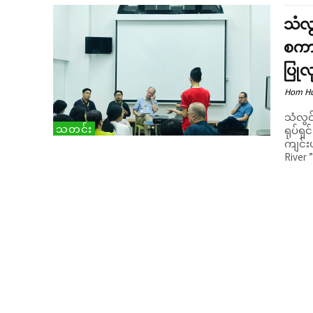
သံလ
စကား
ပြုလ
Hom H
သံလွင
သတင်း
ရုပ်ရှင
ကျင်းပခဲ့သည်။ စကားဝိုင်း
River ”