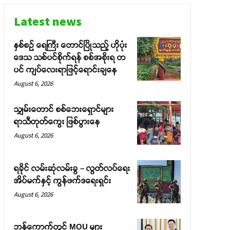
Latest news
နှစ်စဉ် ရေကြီး တောင်ပြိုသည့် ဟိုပုံး
ဒေသ သစ်ပင်စိုက်ရန် စစ်အစိုးရ တ
ပင် ကျပ်လေးရာဖြင့်ရောင်းချနေ
August 6, 2026
သျှမ်းတောင် စစ်ဘေးရှောင်များ
ရာသီတုတ်ကွေး ဖြစ်ပွားနေ
August 6, 2026
ရခိုင် လမ်းဆုံလမ်းခွ – လွတ်လပ်ရေး
အိပ်မက်နှင့် ကွန်ဖက်ဒရေးရှင်း
August 6, 2026
ဘန်ကောက်တွင် MOU များ