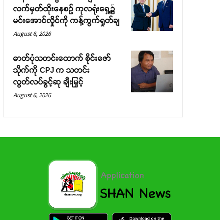
လက်မှတ်ထိုးနေစဉ် ကုလရုံးရှေ့၌
မင်းအောင်လှိုင်ကို ကန့်ကွက်ရှုတ်ချ
August 6, 2026
ဓာတ်ပုံသတင်းထောက် စိုင်းဇော်
သိုက်ကို CPJ က သတင်း
လွတ်လပ်ခွင့်ဆု ချီးမြှင့်
August 6, 2026