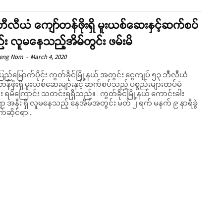
ီလီယံ ကျော်တန်ဖိုးရှိ မူးယစ်ဆေးနှင့်ဆက်စပ်
ည်း လူမနေသည့်အိမ်တွင်း ဖမ်းမိ
Seng Nom
-
March 4, 2020
ပြည်မြောက်ပိုင်း ကွတ်ခိုင်မြို့နယ် အတွင်း ငွေကျပ် ၅၃ ဘီလီယံ
န်ဖိုးရှိ မူးယစ်ဆေးများနှင့် ဆက်စပ်သည့် ပစ္စည်းများထပ်မံ
ိကြောင်း သတင်းရရှိသည်။ ကွတ်ခိုင်မြို့နယ် ကောင်းခါး
Support SHAN
ွာ အနီး ရှိ လူမနေသည့် နေအိမ်အတွင်း မတ် ၂ ရက် မနက် ၉ နာရီခွဲ
ဆိုင်ရာ...
Your support keeps our voice strong. Join us today and help create
a future where every story is heard, every voice counts, and justice
can thrive.
Donate Now