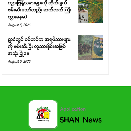
ကျားဖြန့်သမားများကို တိုက်ဖျက်
ဖမ်းဆီးသော်လည်း ဆက်လက် ကြီး
ထွားနေဆဲ
August 5, 2026
ရွာငံတွင် စစ်တပ်က အရပ်သားများ
ကို ဖမ်းဆီးပြီး လူသားဒိုင်းအဖြစ်
အသုံးပြုနေ
August 5, 2026