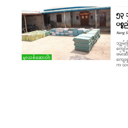
၅၃ ဘ
ပစ္စ
Nang 
သျှမ်း
ကျော်တ
ဖမ်းဆီး ရမ
မူးယစ်ဆေးဝါး
ကျေးရ
က သက်