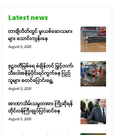
Latest news
တာချီလိတ်တွင် မူးယစ်ဆေးသမား
များ သောင်းကျန်းနေ
August 5, 2026
ဒုဋ္ဌဝတီမြစ်ရေ စံချိန်တင် မြှင့်တက်၊
သီပေါအနိမ့်ပိုင်းရပ်ကွက်နေ ပြည်
သူများ စတင်ပြောင်းရွှေ့
August 5, 2026
အာဏာသိမ်းသမ္မတအား ကြိုဆိုရန်
ထိုင်းဝန်ကြီးချုပ်ပြင်ဆင်နေ
August 5, 2026