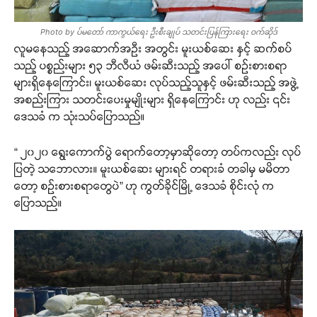
Photo by ပ်မတော် ကာကွယ်ရေး ဦးစီးချုပ် သတင်းပြန်ကြားရေး ဝက်ဆိုဒ်
လူမနေသည့် အဆောက်အဦး အတွင်း မူးယစ်ဆေး နှင့် ဆက်စပ်
သည့် ပစ္စည်းများ ၅၃ ဘီလီယံ ဖမ်းဆီးသည့် အပေါ် စဉ်းစားစရာ
များရှိနေကြောင်း၊ မူးယစ်ဆေး လုပ်သည့်သူနှင့် ဖမ်းဆီးသည့် အဖွဲ့
အစည်းကြား သတင်းပေးမှုမျိုးများ ရှိနေကြောင်း ဟု လည်း ၎င်း
ဒေသခံ က သုံးသပ်ပြောသည်။
“ ၂၀၂၀ ရွေးကောက်ပွဲ ရောက်တော့မှာဆိုတော့ တပ်ကလည်း လုပ်
ပြတဲ့ သဘောလား။ မူးယစ်ဆေး များရင် တရားခံ တခါမှ မမိတာ
တော့ စဉ်းစားစရာတွေပဲ” ဟု ကွတ်ခိုင်မြို့ ဒေသခံ စိုင်းလုံ က
ပြောသည်။