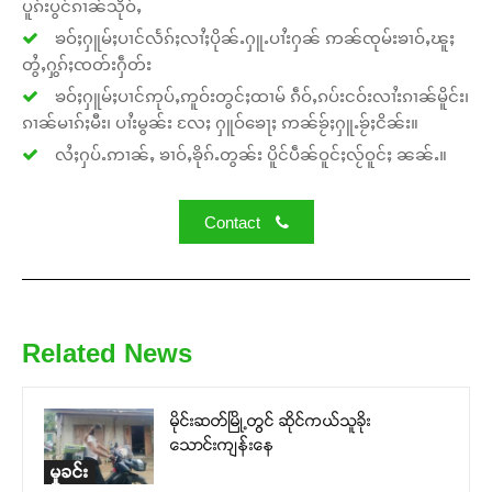
ပူၵ်းပွင်ၵၢၼ်သိုဝ်ႇ
ၶဝ်ႈႁူမ်ႈပၢင်လႅၵ်ႈလၢႆႈပိုၼ်ႉႁူႉပၢႆးႁၼ် ဢၼ်ၸုမ်းၶၢဝ်ႇၽူႈ
တွႆႇႁွၵ်ႈၸတ်းႁဵတ်း
ၶဝ်ႈႁူမ်ႈပၢင်ဢုပ်ႇဢူဝ်းတွင်ႈထၢမ် ၵဵဝ်ႇၵပ်းငဝ်းလၢႆးၵၢၼ်မိူင်း၊
ၵၢၼ်မၢၵ်ႈမီး၊ ပၢႆးမွၼ်း လႄႈ ႁူဝ်ၶေႃႈ ဢၼ်ၶႂ်ႈႁူႉၶႂ်ႈငိၼ်း။
လႆႈႁပ်ႉဢၢၼ်ႇ ၶၢဝ်ႇၶိုၵ်ႉတွၼ်း ပိူင်ပဵၼ်ဝူင်ႈလႂ်ဝူင်ႈ ၼၼ်ႉ။
Contact
Related News
မိုင်းဆတ်မြို့တွင် ဆိုင်ကယ်သူခိုး
သောင်းကျန်းနေ
မှုခင်း