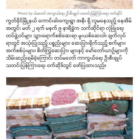
Photo by ပ်မတော် ကာကွယ်ရေး ဦးစီးချုပ် သတင်းပြန်ကြားရေး ဝက်ဆိုဒ်
ကွတ်ခိုင်မြို့နယ် ကောင်းခါးကျေးရွာ အနီး ရှိ လူမနေသည့် နေအိမ်
အတွင်း မတ် ၂ ရက် မနက် ၉ နာရီခွဲက သက်ဆိုင်ရာ လုံခြုံရေး
တပ်ဖွဲ့ဝင်များ သွားရောက်စစ်ဆေးရာ မူးယစ်ဆေးဝါး ချက်လုပ်
ရာတွင် အသုံးပြုသည့် ပစ္စည်းများ၊ ဆေးပြားရိုက်သည့် စက်များ၊
အက်စစ်ပုံးများ၊ စိတ်ကြွဆေးပြား များနှင့် မော်တော်ယာဉ်များကို
သိမ်းဆည်းရမိခဲ့ကြောင်း တပ်မတော် ကာကွယ်ရေး ဦးစီးချုပ်
သတင်းပြန်ကြားရေး ဝက်ဆိုဒ်တွင် ဖော်ပြထားသည်။