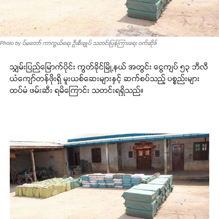
Photo by ပ်မတော် ကာကွယ်ရေး ဦးစီးချုပ် သတင်းပြန်ကြားရေး ဝက်ဆိုဒ်
သျှမ်းပြည်မြောက်ပိုင်း ကွတ်ခိုင်မြို့နယ် အတွင်း ငွေကျပ် ၅၃ ဘီလီ
ယံကျော်တန်ဖိုးရှိ မူးယစ်ဆေးများနှင့် ဆက်စပ်သည့် ပစ္စည်းများ
ထပ်မံ ဖမ်းဆီး ရမိကြောင်း သတင်းရရှိသည်။