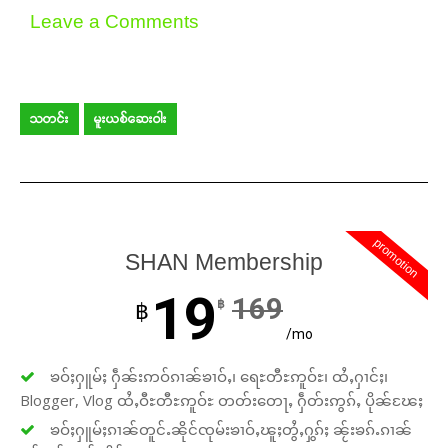
Leave a Comments
သတင်း
မူးယစ်ဆေးဝါး
promotion
SHAN Membership
19
169
฿
฿
/mo
ၶဝ်ႈႁူမ်ႈ ႁဵၼ်းဢဝ်ၵၢၼ်ၶၢဝ်ႇ၊ ရေႊတီႊဢူဝ်ႊ၊ ထႆႇႁၢင်ႈ၊
Blogger, Vlog ထႆႇဝီႊတီႊဢူဝ်ႊ တတ်းတေႃႇ ႁဵတ်းဢွၵ်ႇ ပိုၼ်ၽႄႈ
ၶဝ်ႈႁူမ်ႈၵၢၼ်တူင်ႉၼိုင်ၸုမ်းၶၢဝ်ႇၽူႈတွႆႇႁွၵ်ႈ ၼႂ်းၶၵ်ႉၵၢၼ်