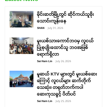
မိုင်းဆတ်မြို့တွင် ဆိုင်ကယ်သူခိုး
သောင်းကျန်းနေ
-
July 31, 2026
SHAN
မူးယစ်သားကောင်ဘဝမှ လူငယ်
ပြုစုပျိုးထောင်သူ ဘဝအဖြစ်
ရောက်ရှိလာ
-
July 26, 2026
Sai Harn Lin
မူဆယ် KTV များတွင် မူးယစ်ဆေး
ကြောင့် လူငယ်များ ဆက်တိုက်
သေဆုံး၊ တရုတ်ဘက်ကပါ
ဆေးကုသခွင့် ပိတ်ပင်
-
July 25, 2026
Sai Harn Lin