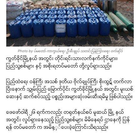
Photo by ပ်မတော် ကာကွယ်ရေး ဦးစီးချုပ် သတင်းပြန်ကြားရေး ဝက်ဆိုဒ်
ကွတ်ခိုင်မြို့နယ် အတွင်း တိုင်းရင်းသားလက်နက်ကိုင်များ၊
ပြည်သူ့စစ်များ နှင့် အစိုးရတပ်မတော် တို့လှုပ်ရှားသည်။
ပြည်ထဲရေး ဝန်ကြီး အသစ် ဒုတိယ ဗိုလ်ချုပ်ကြီး စိုးထွဋ် တက်လာ
ပြီးနောက် သျှမ်းပြည် မြောက်ပိုင်း ကွတ်ခိုင်မြို့နယ် အတွင်း မူးယစ်
ဆေးနှင့် ဆက်စပ်သည့် ပစ္စည်းအများဆုံးဖမ်းဆီးရမိမှု ဖြစ်ပါသည်။
ဖေဖော်ဝါရီ ၂၆ ရက်ကလည်း တရုတ်နယ်စပ် မူဆယ် မြို့ နယ်
အတွင်း လှုပ်ရှားနေသည့် ပြည်သူ့စစ်များ မိမိနေရပ် ဌာနေကို ပြန်
ရန် တပ်မတော် က အမိန့့်ပေးခဲ့ကြောင်းသိရသည်။