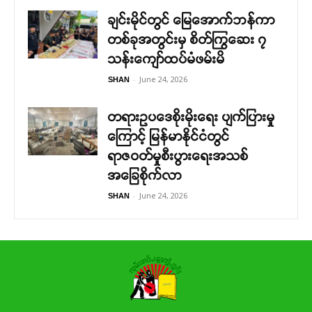
ချင်းမိုင်တွင် မြေအောက်ဘန်ကာ
တစ်ခုအတွင်းမှ စိတ်ကြွဆေး ၇
သန်းကျော်ထပ်မံဖမ်းမိ
-
June 24, 2026
SHAN
တရားဥပဒေစိုးမိုးရေး ပျက်ပြားမှု
ကြောင့် မြန်မာနိုင်ငံတွင်
ရာဇဝတ်မှုစီးပွားရေးအသစ်
အခြေစိုက်လာ
-
June 24, 2026
SHAN