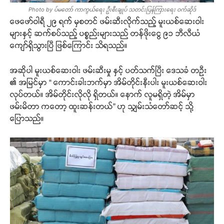
Photo by ပ်မတော် ကာကွယ်ရေး ဦးစီးချုပ် သတင်းပြန်ကြားရေး ဝက်ဆိုဒ်
ဖေဖော်ဝါရီ ၂၉ ရက် မှစတင် ဖမ်းဆီးလိုက်သည့် မူးယစ်ဆေးဝါး
များနှင့် ဆက်စပ်သည့် ပစ္စည်းများသည် တန်ဖိုးငွေ ၉၁ ဘီလီယံ
ကျော်ရှိသွားပြီ ဖြစ်ကြောင်း သိရသည်။
အဆိုပါ မူးယစ်ဆေးဝါး ဖမ်းဆီးမှု နှင့် ပတ်သက်ပြီး ဒေသခံ တဦး
၏ အမြင်မှာ “ ကောင်းခါးဘက်မှာ အိမ်တိုင်းနီးပါး မူးယစ်ဆေးဝါး
လုပ်တယ်။ အိမ်တိုင်းလိုလို ရှိတယ်။ နောက် လူမရှိတဲ့ အိမ်မှာ
ဖမ်းမိတာ ကတော့ ထူးဆန်းတယ်” ဟု သျှမ်းသံတော်ဆင့် သို့
ပြောသည်။