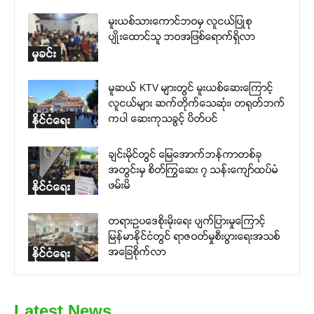
မူးယစ်သားကောင်ဘဝမှ လူငယ်ပြုစု
ပျိုးထောင်သူ ဘဝအဖြစ်ရောက်ရှိလာ
မှုခင်း
မူဆယ် KTV များတွင် မူးယစ်ဆေးကြောင့်
လူငယ်များ ဆက်တိုက်သေဆုံး၊ တရုတ်ဘက်
ကပါ ဆေးကုသခွင့် ပိတ်ပင်
နိုင်ငံရေး
ချင်းမိုင်တွင် မြေအောက်ဘန်ကာတစ်ခု
အတွင်းမှ စိတ်ကြွဆေး ၇ သန်းကျော်ထပ်မံ
ဖမ်းမိ
နိုင်ငံရေး
တရားဥပဒေစိုးမိုးရေး ပျက်ပြားမှုကြောင့်
မြန်မာနိုင်ငံတွင် ရာဇဝတ်မှုစီးပွားရေးအသစ်
အခြေစိုက်လာ
နိုင်ငံရေး
Latest News