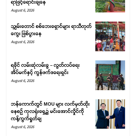
ရာဖြင့်ရောင်းချနေ
August 6, 2026
သျှမ်းတောင် စစ်ဘေးရှောင်များ ရာသီတုတ်
ကွေး ဖြစ်ပွားနေ
August 6, 2026
ရခိုင် လမ်းဆုံလမ်းခွ – လွတ်လပ်ရေး
အိပ်မက်နှင့် ကွန်ဖက်ဒရေးရှင်း
August 6, 2026
ဘန်ကောက်တွင် MOU များ လက်မှတ်ထိုး
နေစဉ် ကုလရုံးရှေ့၌ မင်းအောင်လှိုင်ကို
ကန့်ကွက်ရှုတ်ချ
August 6, 2026