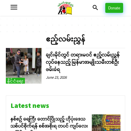
Donate
ဧည့်လမ်းညွှန်
ချင်းမိုင်တွင် တရားမဝင် ဧည့်လမ်းညွှန်
လုပ်နေသည့် မြန်မာအမျိုးသမီးတစ်ဦး
ဖမ်းခံရ
June 23, 2026
နိုင်ငံရေး
Latest news
နှစ်စဉ် ရေကြီး တောင်ပြိုသည့် ဟိုပုံးဒေသ
သစ်ပင်စိုက်ရန် စစ်အစိုးရ တပင် ကျပ်လေး