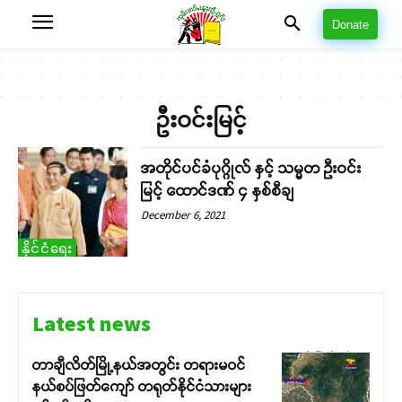
Donate
ဦးဝင်းမြင့်
အတိုင်ပင်ခံပုဂ္ဂိုလ် နှင့် သမ္မတ ဦးဝင်း
မြင့် ထောင်ဒဏ် ၄ နှစ်စီချ
December 6, 2021
နိုင်ငံရေး
Latest news
တာချီလိတ်မြို့နယ်အတွင်း တရားမဝင်
နယ်စပ်ဖြတ်ကျော် တရုတ်နိုင်ငံသားများ