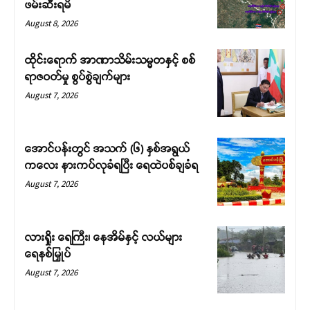
ဖမ်းဆီးရမိ
August 8, 2026
ထိုင်းရောက် အာဏာသိမ်းသမ္မတနှင့် စစ်
ရာဇဝတ်မှု စွပ်စွဲချက်များ
August 7, 2026
အောင်ပန်းတွင် အသက် (၆) နှစ်အရွယ်
ကလေး နားကပ်လုခံရပြီး ရေထဲပစ်ချခံရ
August 7, 2026
လားရှိုး ရေကြီး၊ နေအိမ်နှင့် လယ်များ
ရေနစ်မြှုပ်
August 7, 2026