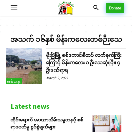
Donate
အသက် ၁၆နှစ် မိန်းကလေးတစ်ဉီးသေ
မိုးဗြဲမြို့ စစ်ကောင်စီတပ် လက်နက်ကြီး
ကြောင့် မိန်းကလေး ၁ ဦးသေဆုံးပြီး၊ ၄
ဦးဒဏ်ရာရ
March 2, 2025
စစ်ရေး
Latest news
ထိုင်းရောက် အာဏာသိမ်းသမ္မတနှင့် စစ်
ရာဇဝတ်မှု စွပ်စွဲချက်များ