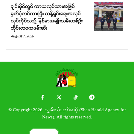
ချင်းမိုင်တွင် ကာယလုပ်သားအဖြစ်
မှတ်ပုံတင်ထားပြီး သန့်ရှင်းရေးအလုပ်
လုပ်ကိုင်သည့် မြန်မာအမျိုးသမီးတစ်ဦး
ထိုင်းလဝကဖမ်းဆီး
August 7, 2026
© Copyright 2026. သျှမ်းသံတော်ဆင့် (Shan Herald Agency for
News). All rights reserved.