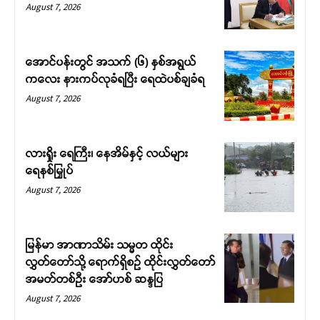
August 7, 2026
အောင်ပန်းတွင် အသက် (၆) နှစ်အရွယ်
ကလေး နားကပ်လုခံရပြီး ရေထဲပစ်ချခံရ
August 7, 2026
လားရှိုး ရေကြီး၊ နေအိမ်နှင့် လယ်များ
ရေနစ်မြှုပ်
August 7, 2026
မြန်မာ အာဏာသိမ်း သမ္မတ ထိုင်း
လွှတ်တော်သို့ ရောက်ရှိစဉ် ထိုင်းလွှတ်တော်
အမတ်တစ်ဦး အော်ဟစ် ဆန္ဒပြ
August 7, 2026