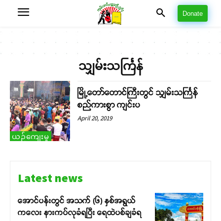
Donate
သျှမ်းသင်္ကြန်
မြို့တော်တောင်ကြီးတွင် သျှမ်းသင်္ကြန်
စည်ကားစွာ ကျင်းပ
April 20, 2019
ယဉ်ကျေးမှု
Latest news
အောင်ပန်းတွင် အသက် (၆) နှစ်အရွယ်
ကလေး နားကပ်လုခံရပြီး ရေထဲပစ်ချခံရ