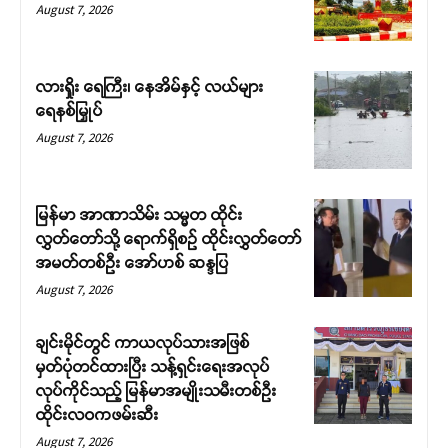
August 7, 2026
လားရှိုး ရေကြီး၊ နေအိမ်နှင့် လယ်များ
ရေနစ်မြှုပ်
August 7, 2026
မြန်မာ အာဏာသိမ်း သမ္မတ ထိုင်း
လွှတ်တော်သို့ ရောက်ရှိစဉ် ထိုင်းလွှတ်တော်
အမတ်တစ်ဦး အော်ဟစ် ဆန္ဒပြ
August 7, 2026
ချင်းမိုင်တွင် ကာယလုပ်သားအဖြစ်
မှတ်ပုံတင်ထားပြီး သန့်ရှင်းရေးအလုပ်
လုပ်ကိုင်သည့် မြန်မာအမျိုးသမီးတစ်ဦး
ထိုင်းလဝကဖမ်းဆီး
August 7, 2026