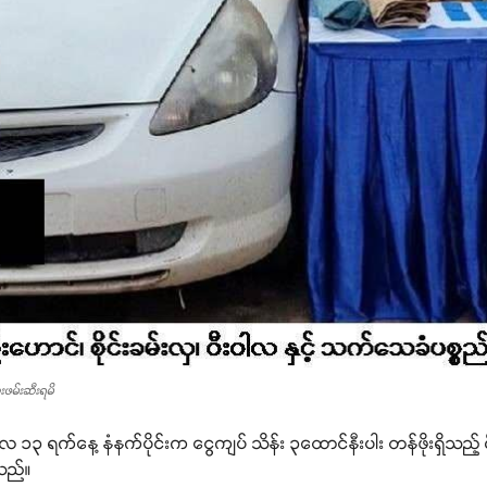
ေးဖမ်းဆီးရမိ
င် ဇွန်လ ၁၃ ရက်နေ့ နံနက်ပိုင်းက ငွေကျပ် သိန်း ၃ထောင်နီးပါး တန်ဖိုးရှိသည
ရသည်။