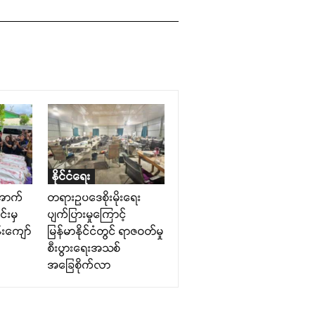
နိုင်ငံရေး
အောက်
တရားဥပဒေစိုးမိုးရေး
်းမှ
ပျက်ပြားမှုကြောင့်
်းကျော်
မြန်မာနိုင်ငံတွင် ရာဇဝတ်မှု
စီးပွားရေးအသစ်
အခြေစိုက်လာ