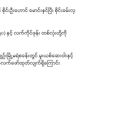
င်းဦးဟောင် မောင်းနှင်ပြီး စိုင်းခမ်းလှ
ှင့် လက်ကိုင်ဖုန်း တစ်လုံးတို့ကို
ပျဉ်းမြို့မရဲစခန်းတွင် မူးယစ်ဆေးဝါးနှင့်
က်လက်ဖော်ထုတ်လျက်ရှိကြောင်း