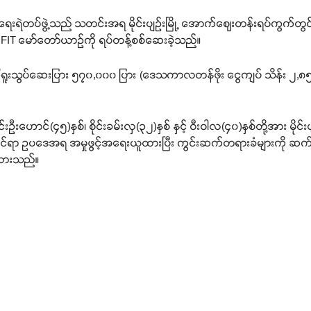
ရေးရဲတပ်ဖွဲ့သည် သတင်းအရ မိုင်းပျဉ်းမြို့ အောက်ဈေးတန်းရပ်ကွက်တွင် စို
A FIT မော်တော်ယာဉ်ကို ရပ်တန့်စစ်ဆေးခဲ့သည်။
ြွရူးသွပ်ဆေးပြား ၅၇၀,၀၀၀ ပြား (ဒေသကာလတန်ဖိုး ငွေကျပ် သိန်း ၂,၈၅၀) န
းဦးဟောင်(၄၅)နှစ်၊ စိုင်းခမ်းလှ(၃၂)နှစ် နှင့် ဝီးဝါလ(၄၀)နှစ်တို့အား မိုင်း
ိုင်ရာ ဥပဒေအရ အမှုဖွင့်အရေးယူထားပြီး ကွင်းဆက်တရားခံများကို ဆ
ထားသည်။