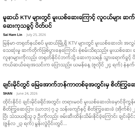
မူဆယ် KTV များတွင် မူးယစ်ဆေးကြောင့် လူငယ်များ ဆ
ဆေးကုသခွင့် ပိတ်ပင်
-
July 25, 2026
Sai Harn Lin
မြန်မာ-တရုတ်နယ်စပ် မူဆယ်မြို့ရှိ KTV များတွင် မူးယစ်ဆေးဝါး အလွန်အ
သေဆုံးမှု ဆက်တိုက်ဖြစ်ပွားနေကြောင်း စုံစမ်းသိရသည်။ မူးယစ်ဆေး သေ
လူနာများကိုလည်း တရုတ်နိုင်ငံဘက်သို့ ဆေးကုသရန် သွားရောက်ခွင့် ပ
ကယ်ဆယ်ရေးအသင်းက ပြောသည်။ ယမန်နေ့ (ဇူလိုင် ၂၄ ရက်) နံနက်ပိ
ချင်းမိုင်တွင် မြေအောက်ဘန်ကာတစ်ခုအတွင်းမှ စိတ်ကြွဆေ
-
June 24, 2026
SHAN
ထိုင်းနိုင်ငံ ချင်းမိုင်ခရိုင်အတွင်း တရားမဝင် မူးယစ်ဆေးဝါးမှောင်ခိုကွန
စိတ်ကြွဆေးပြား (ယာဘ) ၇.၃ သန်းကျော်နှင့် စိတ်ကြွဆေးခဲ (အိုက်စ်) ၂၅
ပြီး သံသယရှိသူ ၃ ဦးကိုလည်း ဖမ်းဆီးထိန်းသိမ်းနိုင်ခဲ့ကြောင်း ချင်း
(ဇွန်လ ၂၃ ရက်) မွန်းလွဲပိုင်းတွင်...