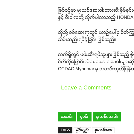
ဖြစ်စဉ်မှာ မူးယစ်ဆေးဝါးတားဆီးနှိမ်နင်း
နှင့် ဝီးဝါလတို့ လိုက်ပါလာသည့် HOND
ထိုသို့ စစ်ဆေးရာတွင် ယာဉ်ပေါ်မှ စိတ်က
သိမ်းဆည်းရမိခဲ့ခြင်း ဖြစ်သည်။
လက်ရှိတွင် ဖမ်းဆီးရမိသူများဖြစ်သည့် စိုင်
စိတ်ကိုပြောင်းလဲစေသော ဆေးဝါးများဆ
CCDAC Myanmar မှ သတင်းထုတ်ပြန်
Leave a Comments
သတင်း
မှုခင်း
မူးယစ်ဆေးဝါး
TAGS
မိုင်းပျဉ်း
မူးယစ်ဆေး