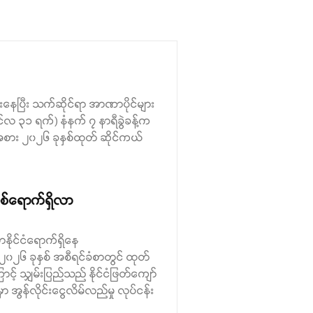
ျန်းနေပြီး သက်ဆိုင်ရာ အာဏာပိုင်များ
်လ ၃၁ ရက်) နံနက် ၇ နာရီခွဲခန့်က
းအစား ၂၀၂၆ ခုနှစ်ထုတ် ဆိုင်ကယ်
စ်ရောက်ရှိလာ
ာနိုင်ငံရောက်ရှိနေ
 ၂၀၂၆ ခုနှစ် အစီရင်ခံစာတွင် ထုတ်
ာင့် သျှမ်းပြည်သည် နိုင်ငံဖြတ်ကျော်
ာ အွန်လိုင်းငွေလိမ်လည်မှု လုပ်ငန်း