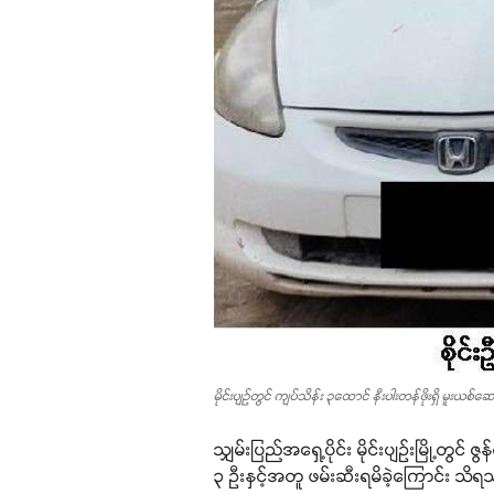
မိုင်းပျဉ်တွင် ကျပ်သိန်း ၃ထောင် နီးပါးတန်ဖိုးရှိ မူးယစ်ဆ
သျှမ်းပြည်အရှေ့ပိုင်း မိုင်းပျဉ်းမြို့တွ
၃ ဦးနှင့်အတူ ဖမ်းဆီးရမိခဲ့ကြောင်း သိ