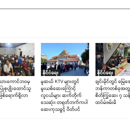
နိုင်ငံရေး
နိုင်ငံရေး
်သားကောင်ဘဝမှ
မူဆယ် KTV များတွင်
ချင်းမိုင်တွင် မြေ
ြုစုပျိုးထောင်သူ
မူးယစ်ဆေးကြောင့်
ဘန်ကာတစ်ခုအတွင
စ်ရောက်ရှိလာ
လူငယ်များ ဆက်တိုက်
စိတ်ကြွဆေး ၇ သန
သေဆုံး၊ တရုတ်ဘက်ကပါ
ထပ်မံဖမ်းမိ
ဆေးကုသခွင့် ပိတ်ပင်