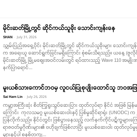
မိုင်းဆတ်မြို့တွင် ဆိုင်ကယ်သူခိုး သောင်းကျန်းနေ
-
July 31, 2026
SHAN
သျှမ်းပြည်အရှေ့ပိုင်း မိုင်းဆတ်မြို့တွင် ဆိုင်ကယ်သူခိုးများ သောင်းက
က အရေးယူ ဆောင်ရွက်ခြင်းမရှိကြောင်း စုံစမ်းသိရသည်။ ယနေ့ (ဇူလိုင
မိုင်းဆတ်မြို့ မြို့မဈေးအဝင်လမ်းတွင် ရပ်ထားသည့် Wave 110 အမျို
နက်ပြာရောင်...
မူးယစ်သားကောင်ဘဝမှ လူငယ်ပြုစုပျိုးထောင်သူ ဘဝအဖြ
-
July 26, 2026
Sai Harn Lin
ကမ္ဘာ့အကြီးဆုံး စိတ်ကြွရူးသွပ်ဆေးပြား ထုတ်လုပ်ရာ နိုင်ငံ အဖြစ် မြန်မ
ကြောင်း ကုလသမဂ္ဂ မူးယစ်ဆေးဝါးနှင့် ပြစ်မှုဆိုင်ရာရုံး (UNODC) က
ပြန်လိုက်သည်။ နိုင်ငံတွင်း ဖြစ်ပွားနေသည့် လက်နက်ကိုင်ပဋိက္ခများကြေ
ရာဇဝတ်မှုဂိုဏ်းများ၏ ဗဟိုချက်ဖြစ်လာပြီး မူးယစ်ဆေးဝါး ထုတ်လုပ်မှုမှ
များနှင့်ပါ စနစ်တကျ...