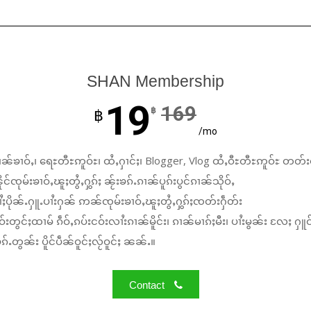
SHAN Membership
19
169
฿
฿
/mo
ၼ်ၶၢဝ်ႇ၊ ရေႊတီႊဢူဝ်ႊ၊ ထႆႇႁၢင်ႈ၊ Blogger, Vlog ထႆႇဝီႊတီႊဢူဝ်ႊ တတ်း
်ၸုမ်းၶၢဝ်ႇၽူႈတွႆႇႁွၵ်ႈ ၼႂ်းၶၵ်ႉၵၢၼ်ပူၵ်းပွင်ၵၢၼ်သိုဝ်ႇ
ႆႈပိုၼ်ႉႁူႉပၢႆးႁၼ် ဢၼ်ၸုမ်းၶၢဝ်ႇၽူႈတွႆႇႁွၵ်ႈၸတ်းႁဵတ်း
်းတွင်ႈထၢမ် ၵဵဝ်ႇၵပ်းငဝ်းလၢႆးၵၢၼ်မိူင်း၊ ၵၢၼ်မၢၵ်ႈမီး၊ ပၢႆးမွၼ်း လႄႈ ႁူဝ
်ႉတွၼ်း ပိူင်ပဵၼ်ဝူင်ႈလႂ်ဝူင်ႈ ၼၼ်ႉ။
Contact