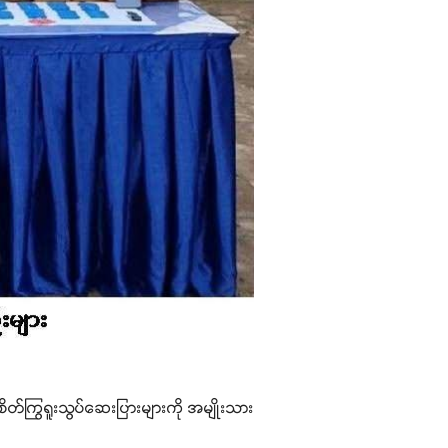
့် စိတ်ကြွရူးသွပ်ဆေးပြားများကို အမျိုးသား