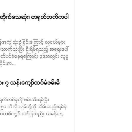
က်တိုက်သေဆုံး၊ တရုတ်ဘက်ကပါ
ကျွံသုံးစွဲခြင်းကြောင့် လူငယ်များ
ာက်သုံးပြီး စိုးရိမ်ရသည့် အရေးပေါ်
ိတ်ပင်ခံနေရကြောင်း ဒေသတွင်း လူမှု
ုင်းက...
း ၇ သန်းကျော်ထပ်မံဖမ်းမိ
်ရက်တစ်ခုကို ဖမ်းဆီးရမိပြီး
၀ ကီလိုဂရမ်တို့ကို သိမ်းဆည်းရမိခဲ့
မိုင်သတင်းတွင် ဖော်ပြသည်။ ယမန်နေ့