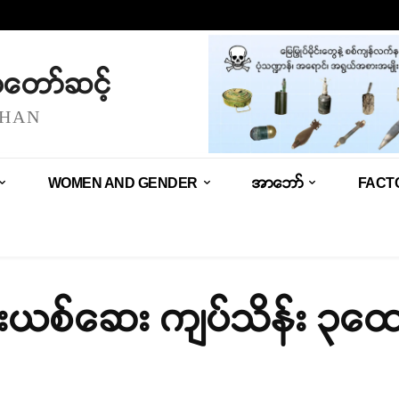
သံတော်ဆင့်
SHAN
WOMEN AND GENDER
အာဘော်
FACT
် မူးယစ်ဆေး ကျပ်သိန်း ၃ထေ