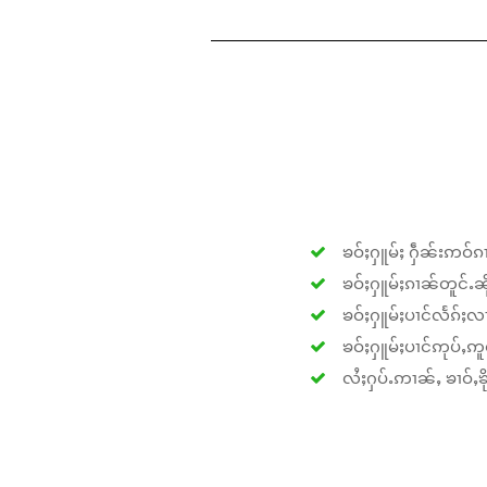
ၶဝ်ႈႁူမ်ႈ ႁဵၼ်းဢဝ်ၵၢ
ၶဝ်ႈႁူမ်ႈၵၢၼ်တူင်ႉၼိုင
ၶဝ်ႈႁူမ်ႈပၢင်လႅၵ်ႈလၢ
ၶဝ်ႈႁူမ်ႈပၢင်ဢုပ်ႇဢူဝ
လႆႈႁပ်ႉဢၢၼ်ႇ ၶၢဝ်ႇၶိုၵ