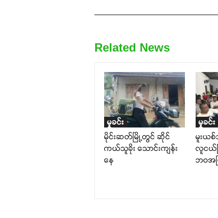
Related News
မှုခင်း
မှုခင်း
မိုင်းဆတ်မြို့တွင် ဆိုင်
မူးယစ
ကယ်သူခိုး သောင်းကျန်း
လူငယ်ပ
နေ
ဘဝအဖြ