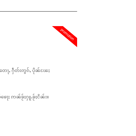
promotion
တေႃႇ ႁဵတ်းဢွၵ်ႇ ပိုၼ်ၽႄႈ
်ၶေႃႈ ဢၼ်ၶႂ်ႈႁူႉၶႂ်ႈငိၼ်း။