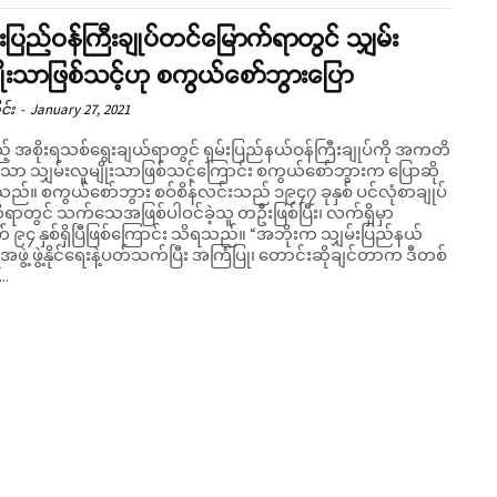
်းပြည်ဝန်ကြီးချုပ်တင်မြောက်ရာတွင် သျှမ်း
ိုးသာဖြစ်သင့်ဟု စကွယ်စော်ဘွားပြော
င်း
-
January 27, 2021
် အစိုးရသစ်ရွေးချယ်ရာတွင် ရှမ်းပြည်နယ်ဝန်ကြီးချုပ်ကို အကတိ
ော သျှမ်းလူမျိုးသာဖြစ်သင့်ကြောင်း စကွယ်စော်ဘွားက ပြောဆို
်းသည် ၁၉၄၇ ခုနှစ် ပင်လုံစာချုပ်
ဆိုရာတွင် သက်သေအဖြစ်ပါဝင်ခဲ့သူ တဦးဖြစ်ပြီး၊ လက်ရှိမှာ
နှစ်ရှိပြီဖြစ်ကြောင်း သိရသည်။ “အဘိုးက သျှမ်းပြည်နယ်
အဖွဲ့ ဖွဲ့နိုင်ရေးနဲ့ပတ်သက်ပြီး အကြံပြု၊ တောင်းဆိုချင်တာက ဒီတစ်
..