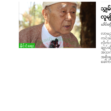
သျှမ
လူမျ
ယိင်းတို
လာမည့
ကင်းသ
လိုက်သည်။ စကွယ်စော်ဘွား စဝ်စိန်လင
နိုင်ငံရေး
ချုပ်
အသက် ၉၄ 
အစိုးရ
ခေါက်.