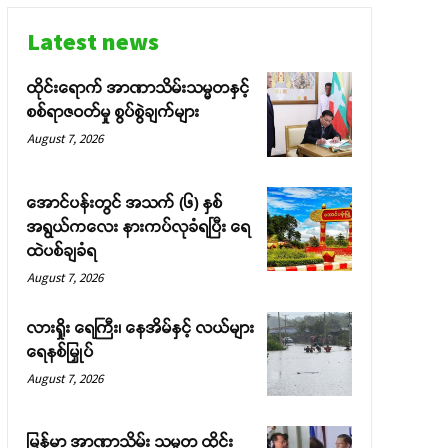
Latest news
ထိုင်းရောက် အာဏာသိမ်းသမ္မတနှင့်
စစ်ရာဇဝတ်မှု စွပ်စွဲချက်များ
August 7, 2026
အောင်ပန်းတွင် အသက် (၆) နှစ်
အရွယ်ကလေး နားကပ်လုခံရပြီး ရေ
ထဲပစ်ချခံရ
August 7, 2026
လားရှိုး ရေကြီး၊ နေအိမ်နှင့် လယ်များ
ရေနစ်မြှုပ်
August 7, 2026
မြန်မာ အာဏာသိမ်း သမ္မတ ထိုင်း