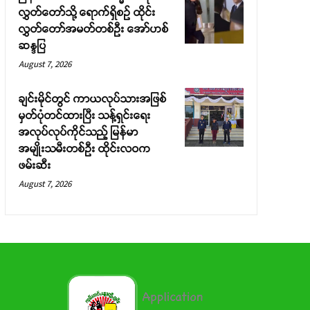
လွှတ်တော်သို့ ရောက်ရှိစဉ် ထိုင်း
လွှတ်တော်အမတ်တစ်ဦး အော်ဟစ်
ဆန္ဒပြ
August 7, 2026
ချင်းမိုင်တွင် ကာယလုပ်သားအဖြစ်
မှတ်ပုံတင်ထားပြီး သန့်ရှင်းရေး
အလုပ်လုပ်ကိုင်သည့် မြန်မာ
အမျိုးသမီးတစ်ဦး ထိုင်းလဝက
ဖမ်းဆီး
August 7, 2026