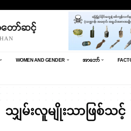
သံတော်ဆင့်
SHAN
WOMEN AND GENDER
အာဘော်
FACT
သျှမ်းလူမျိုးသာဖြစ်သင့်