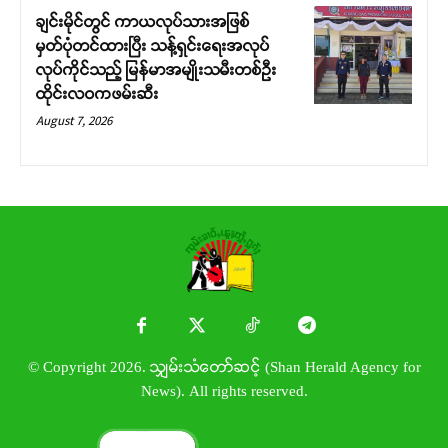
ချင်းမိုင်တွင် ကာယလုပ်သားအဖြစ်
မှတ်ပုံတင်ထားပြီး သန့်ရှင်းရေးအလုပ်
လုပ်ကိုင်သည့် မြန်မာအမျိုးသမီးတစ်ဦး
ထိုင်းလဝကဖမ်းဆီး
August 7, 2026
© Copyright 2026. သျှမ်းသံတော်ဆင့် (Shan Herald Agency for
News). All rights reserved.