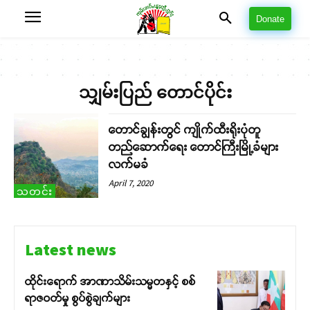
Donate
သျှမ်းပြည် တောင်ပိုင်း
တောင်ချွန်းတွင် ကျိုက်ထီးရိုးပုံတူ
တည်ဆောက်ရေး တောင်ကြီးမြို့ခံများ
လက်မခံ
April 7, 2020
သတင်း
Latest news
ထိုင်းရောက် အာဏာသိမ်းသမ္မတနှင့် စစ်
ရာဇဝတ်မှု စွပ်စွဲချက်များ