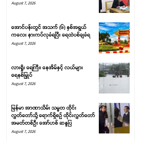
August 7, 2026
အောင်ပန်းတွင် အသက် (၆) နှစ်အရွယ်
ကလေး နားကပ်လုခံရပြီး ရေထဲပစ်ချခံရ
August 7, 2026
လားရှိုး ရေကြီး၊ နေအိမ်နှင့် လယ်များ
ရေနစ်မြှုပ်
August 7, 2026
မြန်မာ အာဏာသိမ်း သမ္မတ ထိုင်း
လွှတ်တော်သို့ ရောက်ရှိစဉ် ထိုင်းလွှတ်တော်
အမတ်တစ်ဦး အော်ဟစ် ဆန္ဒပြ
August 7, 2026