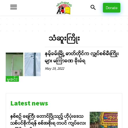
Donate
သံဆူးကြိုး
နမ့်ခမ်းမြို့ ဓာတ်တိုင်က လျှပ်စစ်မီးကြိုး
များ မကြာခဏ ခိုးခံရ
May 19, 2022
မှုခင်း
Latest news
နှစ်စဉ် ရေကြီး တောင်ပြိုသည့် ဟိုပုံးဒေသ
သစ်ပင်စိုက်ရန် စစ်အစိုးရ တပင် ကျပ်လေး