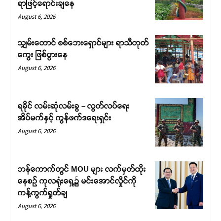
ရာဖြင့်ရောင်းချနေ
August 6, 2026
သျှမ်းတောင် စစ်ဘေးရှောင်များ ရာသီတုတ်
ကွေး ဖြစ်ပွားနေ
August 6, 2026
ရခိုင် လမ်းဆုံလမ်းခွ – လွတ်လပ်ရေး
အိပ်မက်နှင့် ကွန်ဖက်ဒရေးရှင်း
August 6, 2026
ဘန်ကောက်တွင် MOU များ လက်မှတ်ထိုး
နေစဉ် ကုလရုံးရှေ့၌ မင်းအောင်လှိုင်ကို
ကန့်ကွက်ရှုတ်ချ
August 6, 2026