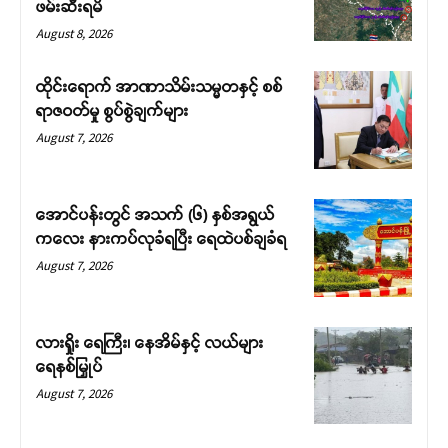
ဖမ်းဆီးရမိ
August 8, 2026
ထိုင်းရောက် အာဏာသိမ်းသမ္မတနှင့် စစ်
ရာဇဝတ်မှု စွပ်စွဲချက်များ
August 7, 2026
အောင်ပန်းတွင် အသက် (၆) နှစ်အရွယ်
ကလေး နားကပ်လုခံရပြီး ရေထဲပစ်ချခံရ
August 7, 2026
လားရှိုး ရေကြီး၊ နေအိမ်နှင့် လယ်များ
ရေနစ်မြှုပ်
August 7, 2026