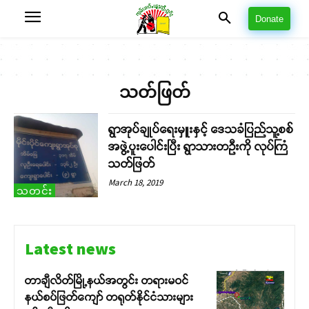
Donate
သတ်ဖြတ်
ရွာအုပ်ချုပ်ရေးမှူးနှင့် ဒေသခံပြည်သူ့စစ်
အဖွဲ့ပူးပေါင်းပြီး ရွာသားတဦးကို လုပ်ကြံ
သတ်ဖြတ်
March 18, 2019
သတင်း
Latest news
တာချီလိတ်မြို့နယ်အတွင်း တရားမဝင်
နယ်စပ်ဖြတ်ကျော် တရုတ်နိုင်ငံသားများ