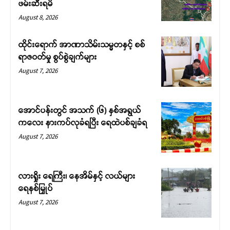
ဖမ်းဆီးရမိ
August 8, 2026
ထိုင်းရောက် အာဏာသိမ်းသမ္မတနှင့် စစ်
ရာဇဝတ်မှု စွပ်စွဲချက်များ
August 7, 2026
အောင်ပန်းတွင် အသက် (၆) နှစ်အရွယ်
ကလေး နားကပ်လုခံရပြီး ရေထဲပစ်ချခံရ
August 7, 2026
လားရှိုး ရေကြီး၊ နေအိမ်နှင့် လယ်များ
ရေနစ်မြှုပ်
August 7, 2026