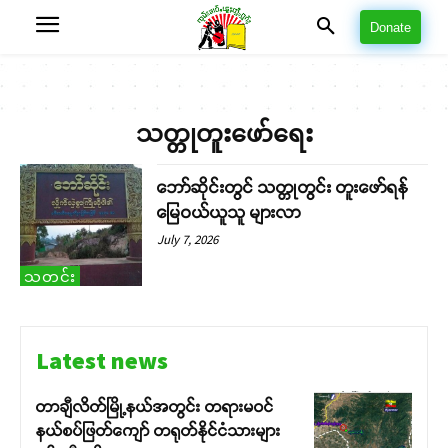
Donate
သတ္တုတူးဖော်ရေး
ဘော်ဆိုင်းတွင် သတ္တုတွင်း တူးဖော်ရန်
မြေဝယ်ယူသူ များလာ
July 7, 2026
သတင်း
Latest news
တာချီလိတ်မြို့နယ်အတွင်း တရားမဝင်
နယ်စပ်ဖြတ်ကျော် တရုတ်နိုင်ငံသားများ