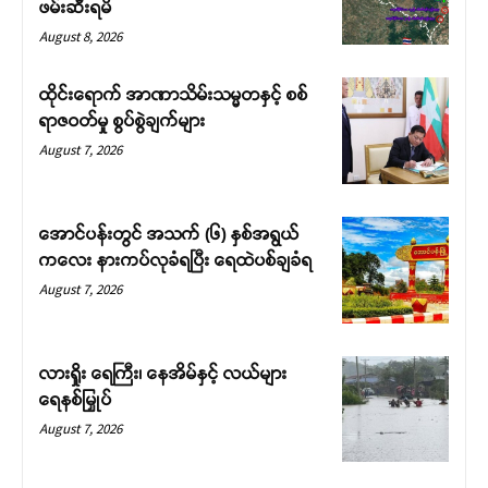
ဖမ်းဆီးရမိ
August 8, 2026
ထိုင်းရောက် အာဏာသိမ်းသမ္မတနှင့် စစ်
ရာဇဝတ်မှု စွပ်စွဲချက်များ
August 7, 2026
အောင်ပန်းတွင် အသက် (၆) နှစ်အရွယ်
ကလေး နားကပ်လုခံရပြီး ရေထဲပစ်ချခံရ
August 7, 2026
လားရှိုး ရေကြီး၊ နေအိမ်နှင့် လယ်များ
ရေနစ်မြှုပ်
August 7, 2026