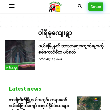
Donate
ဝါရီခူကျေးရွာ
ဖယ်ခုံမြို့နယ် ဘာသာရေးကျောင်းများကို
စစ်ကောင်စီက ပစ်ခတ်
February 13, 2023
စစ်ရေး
Latest news
တာချီလိတ်မြို့နယ်အတွင်း တရားမဝင်
နယ်စပ်ဖြတ်ကျော် တရုတ်နိုင်ငံသားများ