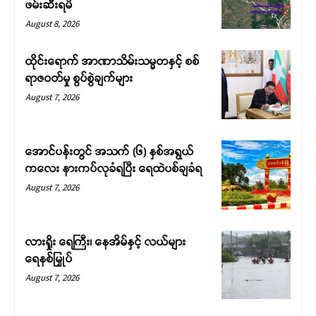
ဖမ်းဆီးရမိ
August 8, 2026
ထိုင်းရောက် အာဏာသိမ်းသမ္မတနှင့် စစ်
ရာဇဝတ်မှု စွပ်စွဲချက်များ
August 7, 2026
အောင်ပန်းတွင် အသက် (၆) နှစ်အရွယ်
ကလေး နားကပ်လုခံရပြီး ရေထဲပစ်ချခံရ
August 7, 2026
လားရှိုး ရေကြီး၊ နေအိမ်နှင့် လယ်များ
ရေနစ်မြှုပ်
August 7, 2026