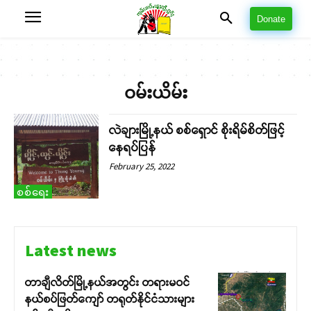
Donate
ဝမ်းယိမ်း
လဲချားမြို့နယ် စစ်ရှောင် စိုးရိမ်စိတ်ဖြင့်
နေရပ်ပြန်
February 25, 2022
စစ်ရေး
Latest news
တာချီလိတ်မြို့နယ်အတွင်း တရားမဝင်
နယ်စပ်ဖြတ်ကျော် တရုတ်နိုင်ငံသားများ