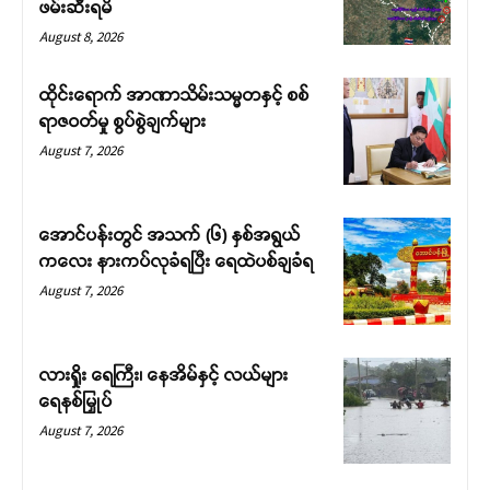
ဖမ်းဆီးရမိ
August 8, 2026
ထိုင်းရောက် အာဏာသိမ်းသမ္မတနှင့် စစ်
ရာဇဝတ်မှု စွပ်စွဲချက်များ
August 7, 2026
အောင်ပန်းတွင် အသက် (၆) နှစ်အရွယ်
ကလေး နားကပ်လုခံရပြီး ရေထဲပစ်ချခံရ
August 7, 2026
လားရှိုး ရေကြီး၊ နေအိမ်နှင့် လယ်များ
ရေနစ်မြှုပ်
August 7, 2026