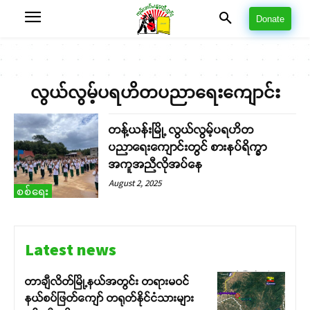
Donate
လွယ်လွမ့်ပရဟိတပညာရေးကျောင်း
တန့်ယန်းမြို့ လွယ်လွမ့်ပရဟိတ
ပညာရေးကျောင်းတွင် စားနပ်ရိက္ခာ
အကူအညီလိုအပ်နေ
August 2, 2025
စစ်ရေး
Latest news
တာချီလိတ်မြို့နယ်အတွင်း တရားမဝင်
နယ်စပ်ဖြတ်ကျော် တရုတ်နိုင်ငံသားများ