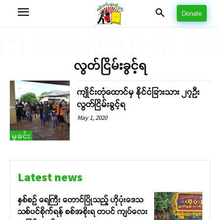
Donate
လွတ်ငြိမ်းခွင့်ရ
ကျိုင်းတုံထောင်မှ နိုင်ငံခြားသား ၂၇ဦး
လွတ်ငြိမ်းခွင့်ရ
May 1, 2020
မှုခင်း
Latest news
နှစ်စဉ် ရေကြီး တောင်ပြိုသည့် ဟိုပုံးဒေသ
သစ်ပင်စိုက်ရန် စစ်အစိုးရ တပင် ကျပ်လေး