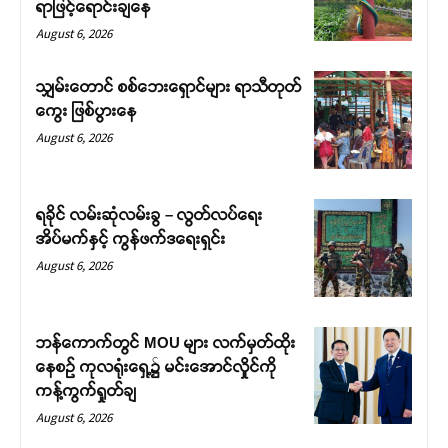
ရာဖြင့်ရောင်းချနေ
August 6, 2026
သျှမ်းတောင် စစ်ဘေးရှောင်များ ရာသီတုတ်
ကွေး ဖြစ်ပွားနေ
August 6, 2026
ရခိုင် လမ်းဆုံလမ်းခွ – လွတ်လပ်ရေး
အိပ်မက်နှင့် ကွန်ဖက်ဒရေးရှင်း
August 6, 2026
ဘန်ကောက်တွင် MOU များ လက်မှတ်ထိုး
နေစဉ် ကုလရုံးရှေ့၌ မင်းအောင်လှိုင်ကို
ကန့်ကွက်ရှုတ်ချ
August 6, 2026