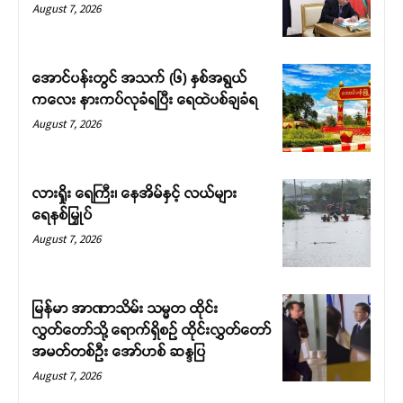
August 7, 2026
အောင်ပန်းတွင် အသက် (၆) နှစ်အရွယ်
ကလေး နားကပ်လုခံရပြီး ရေထဲပစ်ချခံရ
August 7, 2026
လားရှိုး ရေကြီး၊ နေအိမ်နှင့် လယ်များ
ရေနစ်မြှုပ်
August 7, 2026
မြန်မာ အာဏာသိမ်း သမ္မတ ထိုင်း
လွှတ်တော်သို့ ရောက်ရှိစဉ် ထိုင်းလွှတ်တော်
အမတ်တစ်ဦး အော်ဟစ် ဆန္ဒပြ
August 7, 2026