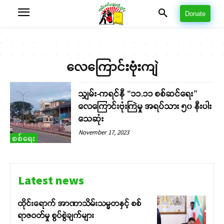
Donate
လေကြောင်းဗုံးကျဲ
သျှမ်း-ကရင်နီ “၁၁.၁၁ စစ်ဆင်ရေး”
လေကြောင်းဗုံးကြဲမှု အရပ်သား ၅၀ နီးပါး
သေဆုံး
November 17, 2023
စစ်ရေး
Latest news
ထိုင်းရောက် အာဏာသိမ်းသမ္မတနှင့် စစ်
ရာဇဝတ်မှု စွပ်စွဲချက်များ