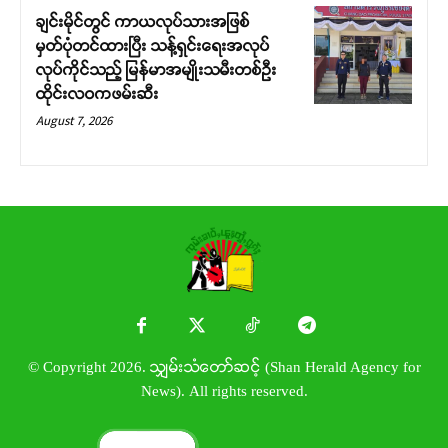
ချင်းမိုင်တွင် ကာယလုပ်သားအဖြစ်
မှတ်ပုံတင်ထားပြီး သန့်ရှင်းရေးအလုပ်
လုပ်ကိုင်သည့် မြန်မာအမျိုးသမီးတစ်ဦး
ထိုင်းလဝကဖမ်းဆီး
August 7, 2026
© Copyright 2026. သျှမ်းသံတော်ဆင့် (Shan Herald Agency for
News). All rights reserved.