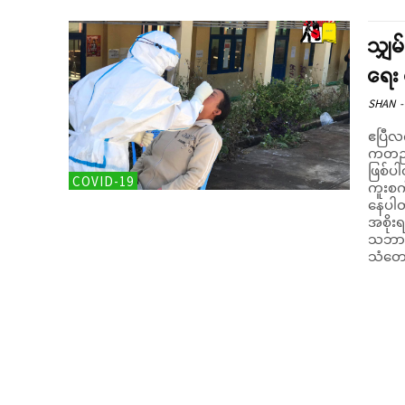
သျှမ
ရေး
SHAN
-
ဧပြီလ
ကတည်း
ဖြစ်ပ
COVID-19
ကူးစက
နေပါတယ်။ သျှမ်း/တောင်ထဲကို ကိုဗ
အစိုး
သဘာဝဘ
သံတော