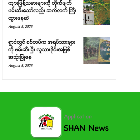
ကျားဖြန့်သမားများကို တိုက်ဖျက်
ဖမ်းဆီးသော်လည်း ဆက်လက် ကြီး
ထွားနေဆဲ
August 5, 2026
ရွာငံတွင် စစ်တပ်က အရပ်သားများ
ကို ဖမ်းဆီးပြီး လူသားဒိုင်းအဖြစ်
အသုံးပြုနေ
August 5, 2026