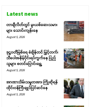
Latest news
တာချီလိတ်တွင် မူးယစ်ဆေးသမား
များ သောင်းကျန်းနေ
August 5, 2026
ဒုဋ္ဌဝတီမြစ်ရေ စံချိန်တင် မြှင့်တက်၊
သီပေါအနိမ့်ပိုင်းရပ်ကွက်နေ ပြည်
သူများ စတင်ပြောင်းရွှေ့
August 5, 2026
အာဏာသိမ်းသမ္မတအား ကြိုဆိုရန်
ထိုင်းဝန်ကြီးချုပ်ပြင်ဆင်နေ
August 5, 2026