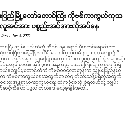
်းပြည်မြို့တော်တောင်ကြီး ကိုဗစ်ကာကွယ်ကုသ
 လူအင်အား ပစ္စည်းအင်အားလိုအပ်နေ
December 9, 2020
ကစပြီး သျှမ်းပြည်ထဲကို ကိုဗစ်-၁၉ ရောဂါပိုးစတင်ရောက်လာ
ကစပြီးကနေ့ချိန်အထိ် ရောဂါကူးစက်ခံရသူ ၅၀၀ ကျော်ရှိပြီ
ါတယ်။ အဲဒီအနက်သျှမ်းပြည်တောင်ပိုင်းက ၃၀၀ ကျော်နဲ့အများဆုံး
Support SHAN
်ခံနေရပါတယ်။ အဲဒီ ၃၀၀ အနက်မှာ တောင်ကြီးမြို့က ၁၁၁ ဦးရှိ
စ်စဝင်လာတုန်းက သျှမ်းပြည်နယ်
ရက ကိုဗစ်ကာကွယ်ရေးအတွက်ဘ တ်ဂျတ်သီးသန့်မရှိတဲ့အတွက်
Your support keeps our voice strong. Join us today and help create
ေးအန္တရာယ်ကာကွယ်ရေး ထဲကခွဲဝေသုံးစွဲရတယ်လို့ သျှမ်း
်ဆင့်ကိုပြောပြဖူးပါတယ်။ ဒါမယ့်ခုချိန်အထိ...
a future where every story is heard, every voice counts, and justice
can thrive.
Donate Now