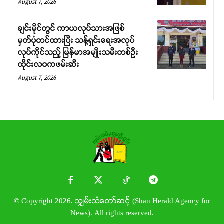
August 7, 2026
ချင်းမိုင်တွင် ကာယလုပ်သားအဖြစ်
မှတ်ပုံတင်ထားပြီး သန့်ရှင်းရေးအလုပ်
လုပ်ကိုင်သည့် မြန်မာအမျိုးသမီးတစ်ဦး
ထိုင်းလဝကဖမ်းဆီး
August 7, 2026
© Copyright 2026. သျှမ်းသံတော်ဆင့် (Shan Herald Agency for
News). All rights reserved.