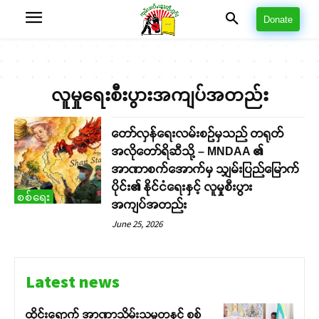
Donate
လူမှုရေးစီးပွားအကျပ်အတည်း
တော်လှန်ရေးလမ်းစဉ်မှသည် တရုတ်
အလိုတော်ရိဆီသို့ – MNDAA ၏
အာဏာစက်အောက်မှ သျှမ်းပြည်မြောက်
ပိုင်း၏ နိုင်ငံရေးနှင့် လူမှုစီးပွား
စစ်ရေး
အကျပ်အတည်း
June 25, 2026
Latest news
ထိုင်းရောက် အာဏာသိမ်းသမ္မတနှင့် စစ်