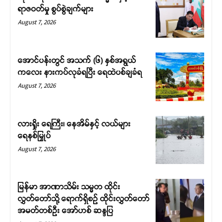
ရာဇဝတ်မှု စွပ်စွဲချက်များ
August 7, 2026
အောင်ပန်းတွင် အသက် (၆) နှစ်အရွယ်
ကလေး နားကပ်လုခံရပြီး ရေထဲပစ်ချခံရ
August 7, 2026
လားရှိုး ရေကြီး၊ နေအိမ်နှင့် လယ်များ
ရေနစ်မြှုပ်
August 7, 2026
မြန်မာ အာဏာသိမ်း သမ္မတ ထိုင်း
လွှတ်တော်သို့ ရောက်ရှိစဉ် ထိုင်းလွှတ်တော်
အမတ်တစ်ဦး အော်ဟစ် ဆန္ဒပြ