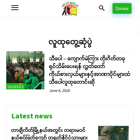
Donate
လူထုတွေ့ဆုံပွဲ
သီပေါ – ကျောက်မဲကြား တိုးဂိတ်တခု
ရုပ်သိမ်းပေးရန် လွှတ်တော်
ကိုယ်စားလှယ်များနှင့်အာဏာပိုင်များထံ
သီပေါလူထုတောင်းဆို
သတင်း
June 6, 2018
Latest news
တာချီလိတ်မြို့နယ်အတွင်း တရားမဝင်
နယ်စပ်ဖြတ်ကျော် တရုတ်နိုင်ငံသားများ