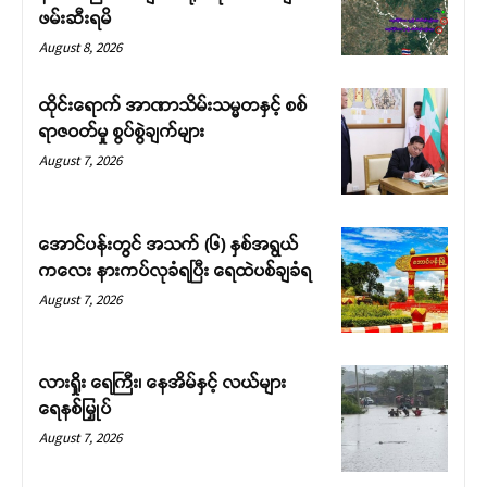
ဖမ်းဆီးရမိ
August 8, 2026
ထိုင်းရောက် အာဏာသိမ်းသမ္မတနှင့် စစ်
ရာဇဝတ်မှု စွပ်စွဲချက်များ
August 7, 2026
အောင်ပန်းတွင် အသက် (၆) နှစ်အရွယ်
ကလေး နားကပ်လုခံရပြီး ရေထဲပစ်ချခံရ
August 7, 2026
လားရှိုး ရေကြီး၊ နေအိမ်နှင့် လယ်များ
ရေနစ်မြှုပ်
August 7, 2026