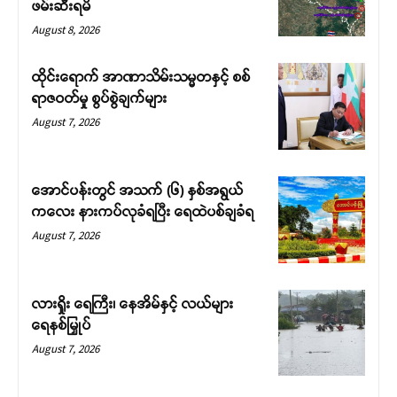
ဖမ်းဆီးရမိ
August 8, 2026
ထိုင်းရောက် အာဏာသိမ်းသမ္မတနှင့် စစ်
ရာဇဝတ်မှု စွပ်စွဲချက်များ
August 7, 2026
အောင်ပန်းတွင် အသက် (၆) နှစ်အရွယ်
ကလေး နားကပ်လုခံရပြီး ရေထဲပစ်ချခံရ
August 7, 2026
လားရှိုး ရေကြီး၊ နေအိမ်နှင့် လယ်များ
ရေနစ်မြှုပ်
August 7, 2026