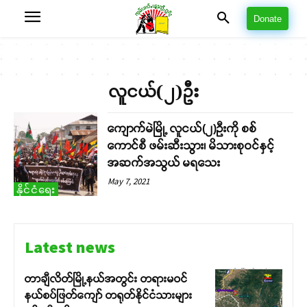
Donate
လူငယ်(၂)ဦး
ကျောက်မဲမြို့ လူငယ်(၂)ဦးကို စစ်
ကောင်စီ ဖမ်းဆီးသွား၊ မိသားစုဝင်နှင့်
အဆက်အသွယ် မရသေး
May 7, 2021
နိုင်ငံရေး
Latest news
တာချီလိတ်မြို့နယ်အတွင်း တရားမဝင်
နယ်စပ်ဖြတ်ကျော် တရုတ်နိုင်ငံသားများ