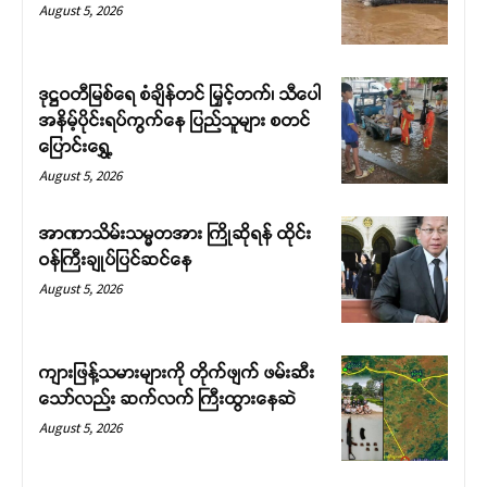
August 5, 2026
ဒုဋ္ဌဝတီမြစ်ရေ စံချိန်တင် မြှင့်တက်၊ သီပေါ
အနိမ့်ပိုင်းရပ်ကွက်နေ ပြည်သူများ စတင်
ပြောင်းရွှေ့
August 5, 2026
Support SHAN
အာဏာသိမ်းသမ္မတအား ကြိုဆိုရန် ထိုင်း
ဝန်ကြီးချုပ်ပြင်ဆင်နေ
Your support keeps our voice
August 5, 2026
strong. Join us today and help
create a future where every story is
heard, every voice counts, and
ကျားဖြန့်သမားများကို တိုက်ဖျက် ဖမ်းဆီး
justice can thrive.
သော်လည်း ဆက်လက် ကြီးထွားနေဆဲ
August 5, 2026
Donate Now