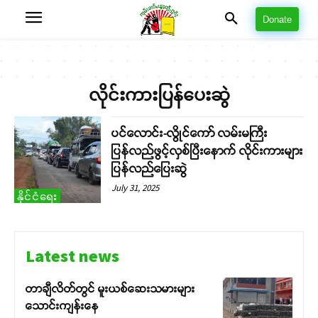
Donate
လိုင်းကားပြန်ပေးဆွဲ
ပင်လောင်း-လွိုင်ကော် လမ်းမကြီး
ပြန်လည်ဖွင့်လှစ်ပြီးနောက် လိုင်းကားများ
ပြန်လည်ပြေးဆွဲ
July 31, 2025
နိုင်ငံရေး
Latest news
တာချီလိတ်တွင် မူးယစ်ဆေးသမားများ
သောင်းကျန်းနေ