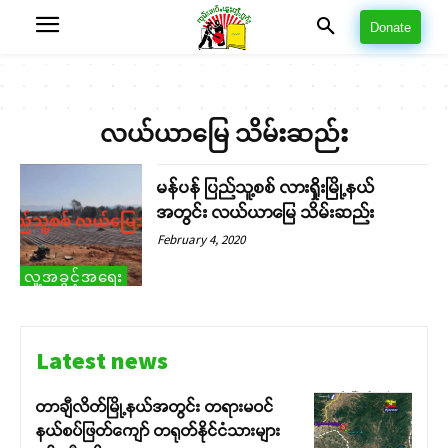
Donate
လယ်ယာမြေ သိမ်းဆည်း
မန်ပန် ပြည်သူ့စစ် လားရှိုးမြို့နယ်
အတွင်း လယ်ယာမြေ သိမ်းဆည်း
February 4, 2020
လူ့အခွင့်အရေး
Latest news
တာချီလိတ်မြို့နယ်အတွင်း တရားမဝင်
နယ်စပ်ဖြတ်ကျော် တရုတ်နိုင်ငံသားများ