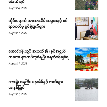
ဖမ်းဆီးရမိ
August 8, 2026
ထိုင်းရောက် အာဏာသိမ်းသမ္မတနှင့် စစ်
ရာဇဝတ်မှု စွပ်စွဲချက်များ
August 7, 2026
အောင်ပန်းတွင် အသက် (၆) နှစ်အရွယ်
ကလေး နားကပ်လုခံရပြီး ရေထဲပစ်ချခံရ
August 7, 2026
လားရှိုး ရေကြီး၊ နေအိမ်နှင့် လယ်များ
ရေနစ်မြှုပ်
August 7, 2026