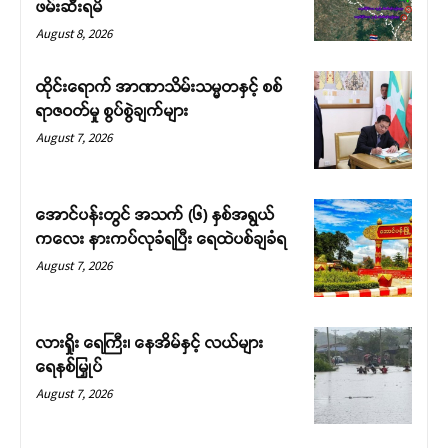
ဖမ်းဆီးရမိ
August 8, 2026
ထိုင်းရောက် အာဏာသိမ်းသမ္မတနှင့် စစ်
ရာဇဝတ်မှု စွပ်စွဲချက်များ
August 7, 2026
အောင်ပန်းတွင် အသက် (၆) နှစ်အရွယ်
ကလေး နားကပ်လုခံရပြီး ရေထဲပစ်ချခံရ
August 7, 2026
လားရှိုး ရေကြီး၊ နေအိမ်နှင့် လယ်များ
ရေနစ်မြှုပ်
August 7, 2026