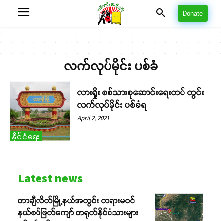
Donate
လက်လုပ်မိုင်း ပစ်ခံ
လားရှိုး စစ်သားစုဆောင်းရေးတပ် တွင်း
လက်လုပ်မိုင်း ပစ်ခံရ
April 2, 2021
နိုင်ငံရေး
Latest news
တာချီလိတ်မြို့နယ်အတွင်း တရားမဝင်
နယ်စပ်ဖြတ်ကျော် တရုတ်နိုင်ငံသားများ