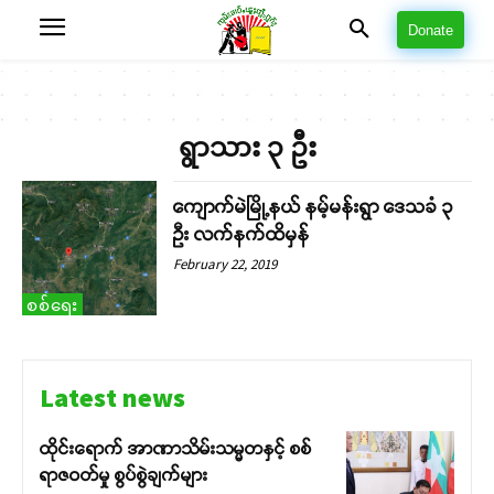
Donate
ရွာသား ၃ ဦး
ကျောက်မဲမြို့နယ် နမ့်မန်းရွာ ဒေသခံ ၃
ဦး လက်နက်ထိမှန်
February 22, 2019
စစ်ရေး
Latest news
ထိုင်းရောက် အာဏာသိမ်းသမ္မတနှင့် စစ်
ရာဇဝတ်မှု စွပ်စွဲချက်များ