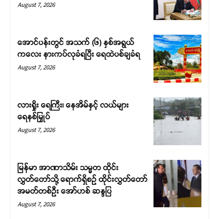
August 7, 2026
အောင်ပန်းတွင် အသက် (၆) နှစ်အရွယ်
ကလေး နားကပ်လုခံရပြီး ရေထဲပစ်ချခံရ
August 7, 2026
လားရှိုး ရေကြီး၊ နေအိမ်နှင့် လယ်များ
ရေနစ်မြှုပ်
August 7, 2026
မြန်မာ အာဏာသိမ်း သမ္မတ ထိုင်း
လွှတ်တော်သို့ ရောက်ရှိစဉ် ထိုင်းလွှတ်တော်
အမတ်တစ်ဦး အော်ဟစ် ဆန္ဒပြ
August 7, 2026