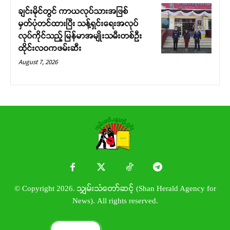
ချင်းမိုင်တွင် ကာယလုပ်သားအဖြစ်
မှတ်ပုံတင်ထားပြီး သန့်ရှင်းရေးအလုပ်
လုပ်ကိုင်သည့် မြန်မာအမျိုးသမီးတစ်ဦး
ထိုင်းလဝကဖမ်းဆီး
August 7, 2026
© Copyright 2026. သျှမ်းသံတော်ဆင့် (Shan Herald Agency for
News). All rights reserved.