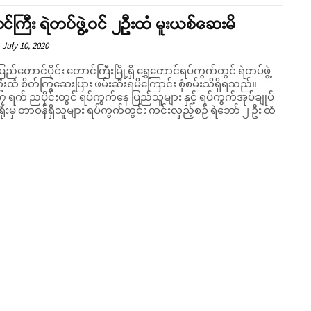
်ကြီး ရဲတပ်ဖွဲ့ဝင် ၂ဦးထံ မူးယစ်ဆေးမိ
July 10, 2020
ပြည်တောင်ပိုင်း တောင်ကြီးမြို့ရှိ ရွှေတောင်ရပ်ကွက်တွင် ရဲတပ်ဖွဲ့
ဦးထံ စိတ်ကြွဆေးပြား ဖမ်းဆီးရမိကြောင်း စုံစမ်းသိရှိရသည်။
် ၇ ရက် ညပိုင်းတွင် ရပ်ကွက်နေ ပြည်သူများ နှင့် ရပ်ကွက်အုပ်ချုပ်
းရုံးမှ တာဝန်ရှိသူများ ရပ်ကွက်တွင်း ကင်းလှည့်စဉ် ရဲဘော် ၂ ဦး ထံ