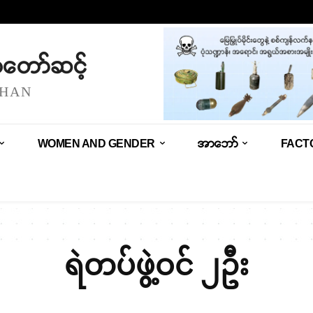
သံတော်ဆင့်
SHAN
WOMEN AND GENDER
အာဘော်
FACT
ရဲတပ်ဖွဲ့ဝင် ၂ဦး