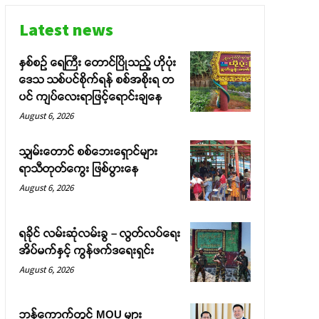
Latest news
နှစ်စဉ် ရေကြီး တောင်ပြိုသည့် ဟိုပုံး
ဒေသ သစ်ပင်စိုက်ရန် စစ်အစိုးရ တ
ပင် ကျပ်လေးရာဖြင့်ရောင်းချနေ
August 6, 2026
သျှမ်းတောင် စစ်ဘေးရှောင်များ
ရာသီတုတ်ကွေး ဖြစ်ပွားနေ
August 6, 2026
ရခိုင် လမ်းဆုံလမ်းခွ – လွတ်လပ်ရေး
အိပ်မက်နှင့် ကွန်ဖက်ဒရေးရှင်း
August 6, 2026
ဘန်ကောက်တွင် MOU များ