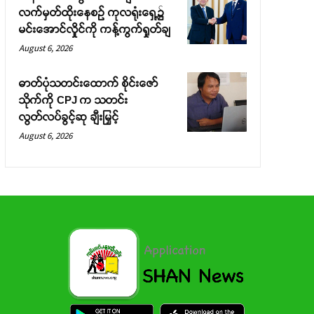
လက်မှတ်ထိုးနေစဉ် ကုလရုံးရှေ့၌
မင်းအောင်လှိုင်ကို ကန့်ကွက်ရှုတ်ချ
August 6, 2026
ဓာတ်ပုံသတင်းထောက် စိုင်းဇော်
သိုက်ကို CPJ က သတင်း
လွတ်လပ်ခွင့်ဆု ချီးမြှင့်
August 6, 2026