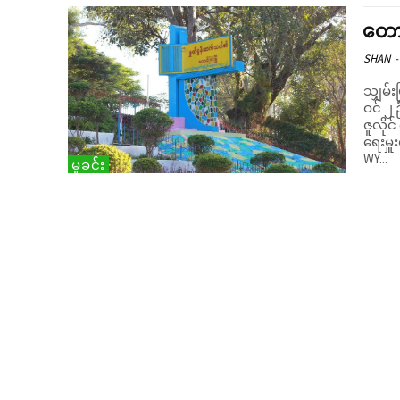
တောင
SHAN
-
သျှမ်း
ဝင် ၂ 
ဇူလိုင
ရေးမှူ
WY...
မှုခင်း