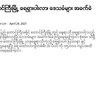
်ကြီးမြို့ ရေရှားပါးလာ၊ ဒေသခံများ အခက်ခဲ
n Lin
-
April 24, 2023
ပြည် တောင်ကြီးခရိုင် တောင်ကြီးမြို့တွင် နွေရာသီ ရေရှားပါးသည့်
ဖြစ်လာပြီး ဒေသခံများ အခက်အခဲ ကြုံနေရကြောင်း စုံစမ်း သိရှိ
ပါး ပြဿနာ နှင့်
ွေ့နေရပြီး ရေ ထော်လာဂျီတစ်စီး (၆ ပီပါ) ကို ၁၅,၀၀၀ ကျပ်အထိ
ံးနေရကြောင်း...