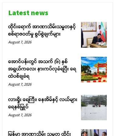
Latest news
ထိုင်းရောက် အာဏာသိမ်းသမ္မတနှင့်
စစ်ရာဇဝတ်မှု စွပ်စွဲချက်များ
August 7, 2026
အောင်ပန်းတွင် အသက် (၆) နှစ်
အရွယ်ကလေး နားကပ်လုခံရပြီး ရေ
ထဲပစ်ချခံရ
August 7, 2026
လားရှိုး ရေကြီး၊ နေအိမ်နှင့် လယ်များ
ရေနစ်မြှုပ်
August 7, 2026
မြန်မာ အာဏာသိမ်း သမ္မတ ထိုင်း