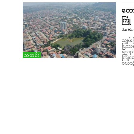
တောင
ကြုံ
Sai Har
သျှမ်း
ပြဿနာ
ရသည်။ တောင်ကြီးမြို့ ယခုနွေရာသီကဲ့သို့ ရေရှား
သတင်း
ကြုံတ
ဝယ်သု