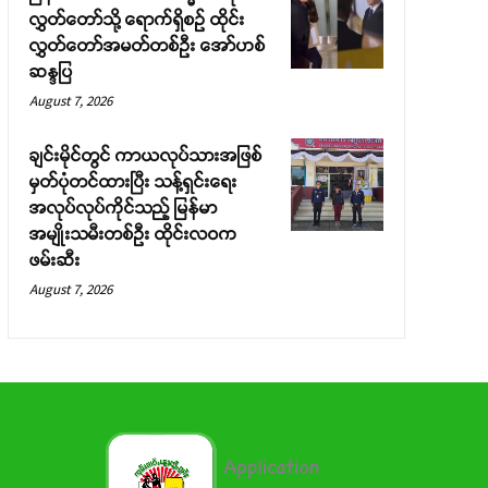
လွှတ်တော်သို့ ရောက်ရှိစဉ် ထိုင်း
လွှတ်တော်အမတ်တစ်ဦး အော်ဟစ်
ဆန္ဒပြ
August 7, 2026
ချင်းမိုင်တွင် ကာယလုပ်သားအဖြစ်
မှတ်ပုံတင်ထားပြီး သန့်ရှင်းရေး
အလုပ်လုပ်ကိုင်သည့် မြန်မာ
အမျိုးသမီးတစ်ဦး ထိုင်းလဝက
ဖမ်းဆီး
August 7, 2026