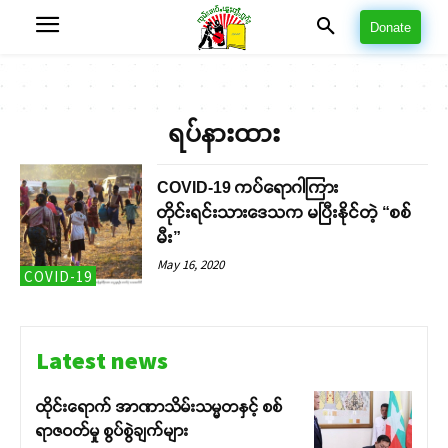
Donate
ရပ်နားထား
COVID-19 ကပ်ရောဂါကြား
တိုင်းရင်းသားဒေသက မပြီးနိုင်တဲ့ “စစ်
မီး”
May 16, 2020
COVID-19
Latest news
ထိုင်းရောက် အာဏာသိမ်းသမ္မတနှင့် စစ်
ရာဇဝတ်မှု စွပ်စွဲချက်များ