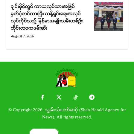
ချင်းမိုင်တွင် ကာယလုပ်သားအဖြစ်
မှတ်ပုံတင်ထားပြီး သန့်ရှင်းရေးအလုပ်
လုပ်ကိုင်သည့် မြန်မာအမျိုးသမီးတစ်ဦး
ထိုင်းလဝကဖမ်းဆီး
August 7, 2026
© Copyright 2026. သျှမ်းသံတော်ဆင့် (Shan Herald Agency for
News). All rights reserved.