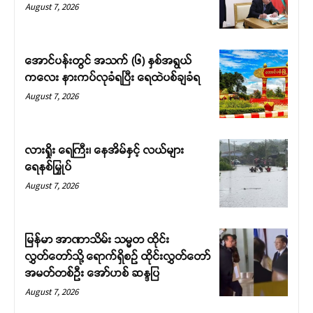
August 7, 2026
အောင်ပန်းတွင် အသက် (၆) နှစ်အရွယ်
ကလေး နားကပ်လုခံရပြီး ရေထဲပစ်ချခံရ
August 7, 2026
လားရှိုး ရေကြီး၊ နေအိမ်နှင့် လယ်များ
ရေနစ်မြှုပ်
August 7, 2026
မြန်မာ အာဏာသိမ်း သမ္မတ ထိုင်း
လွှတ်တော်သို့ ရောက်ရှိစဉ် ထိုင်းလွှတ်တော်
အမတ်တစ်ဦး အော်ဟစ် ဆန္ဒပြ
August 7, 2026