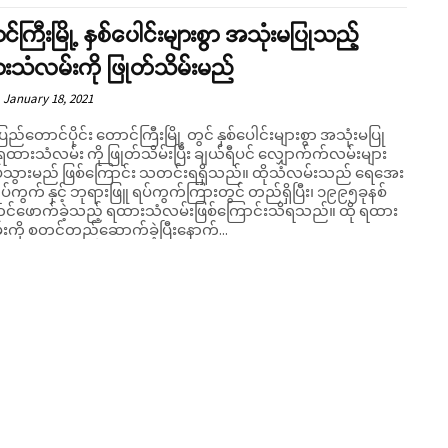
်ကြီးမြို့ နှစ်ပေါင်းများစွာ အသုံးမပြုသည့်
းသံလမ်းကို ဖြုတ်သိမ်းမည်
January 18, 2021
ပြည်တောင်ပိုင်း တောင်ကြီးမြို့ တွင် နှစ်ပေါင်းများစွာ အသုံးမပြု
ရထားသံလမ်း ကို ဖြုတ်သိမ်းပြီး ချယ်ရီပင် လျှောက်က်လမ်းများ
ွားမည် ဖြစ်ကြောင်း သတင်းရရှိသည်။ ထိုသံလမ်းသည် ရေအေး
ပ်ကွက် နှင့် ဘုရားဖြူ ရပ်ကွက်ကြားတွင် တည်ရှိပြီး၊ ၁၉၉၅ခုနစ်
်ဖောက်ခဲ့သည့် ရထားသံလမ်းဖြစ်ကြောင်းသိရသည်။ ထို ရထား
းကို စတင်တည်ဆောက်ခဲ့ပြီးနောက်...