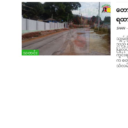
တောင
ရထာ
SHAN
-
သျှမ်း
သည့် 
ပြုလုပ်သ
သတင်း
ကွင်းရ
က စတင
သံလမ်