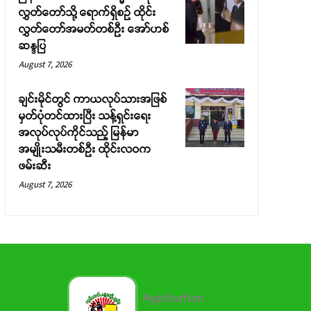
လွှတ်တော်သို့ ရောက်ရှိစဉ် ထိုင်း
လွှတ်တော်အမတ်တစ်ဦး အော်ဟစ်
ဆန္ဒပြ
August 7, 2026
ချင်းမိုင်တွင် ကာယလုပ်သားအဖြစ်
မှတ်ပုံတင်ထားပြီး သန့်ရှင်းရေး
အလုပ်လုပ်ကိုင်သည့် မြန်မာ
အမျိုးသမီးတစ်ဦး ထိုင်းလဝက
ဖမ်းဆီး
August 7, 2026