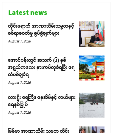
Latest news
ထိုင်းရောက် အာဏာသိမ်းသမ္မတနှင့်
စစ်ရာဇဝတ်မှု စွပ်စွဲချက်များ
August 7, 2026
အောင်ပန်းတွင် အသက် (၆) နှစ်
အရွယ်ကလေး နားကပ်လုခံရပြီး ရေ
ထဲပစ်ချခံရ
August 7, 2026
လားရှိုး ရေကြီး၊ နေအိမ်နှင့် လယ်များ
ရေနစ်မြှုပ်
August 7, 2026
မြန်မာ အာဏာသိမ်း သမ္မတ ထိုင်း